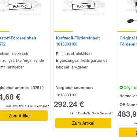
tstoff-Fördereinheit
Kraftstoff-Fördereinheit
Original K
5T2
1613303180
Förderei
ebsart: elektrisch
Betriebsart: elektrisch
nzungsartikel/Ergänzende
Ergänzungsartikel/Ergänzende
: mit Tankgeber
Info: mit Tankgeber
gleichsnummer:
1525T2
Vergleichsnummer:
Original 
4,68 €
1613303180
Hersteller
292,24 €
OE-Numm
inkl. 19% MwSt. Gratis Versand *
483,9
inkl. 19% MwSt. Gratis Versand *
Zum Artikel
Zum Artikel
in