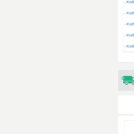
› Kra
Mazda Ersatzteile
› Kra
› Kra
Mercedes Ersatzteile
› Kra
› Kra
Mini Ersatzteile
Mitsubishi Ersatzteile
Nissan Ersatzteile
Porsche Ersatzteile
Seat Ersatzteile
Skoda Ersatzteile