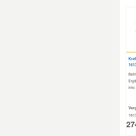
Kraf
161
Betri
Ergä
Info
Ver
161
27