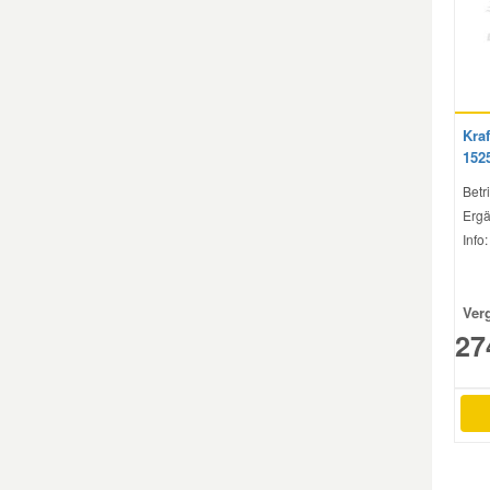
Smart Ersatzteile
Suzuki Ersatzteile
Kraf
152
Toyota Ersatzteile
Betri
Ergä
Info
Vauxhall Ersatzteile
Volvo Ersatzteile
Ver
27