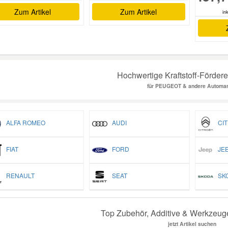
Zum Artikel
Zum Artikel
in
Hochwertige Kraftstoff-Förderei
für PEUGEOT & andere Automa
ALFA ROMEO
AUDI
CIT
FIAT
FORD
JEE
RENAULT
SEAT
SK
Top Zubehör, Additive & Werkzeu
jetzt Artikel suchen