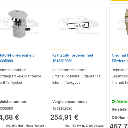
tstoff-Fördereinheit
Kraftstoff-Fördereinheit
Original K
3305080
1613302980
Förderei
ebsart: elektrisch
Betriebsart: elektrisch
Betriebsart
nzungsartikel/Ergänzende
Ergänzungsartikel/Ergänzende
Ergänzung
: mit Tankgeber
Info: mit Tankgeber
Info: mit 
gleichsnummer:
Vergleichsnummer:
Original 
3305080
1613302980
Hersteller
4,68 €
254,91 €
OE-Numm
457,7
inkl. 19% MwSt. Gratis Versand *
inkl. 19% MwSt. Gratis Versand *