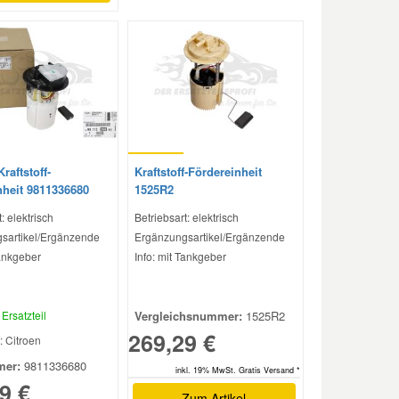
raftstoff-
Kraftstoff-Fördereinheit
nheit 9811336680
1525R2
: elektrisch
Betriebsart: elektrisch
sartikel/Ergänzende
Ergänzungsartikel/Ergänzende
Tankgeber
Info: mit Tankgeber
Ersatzteil
Vergleichsnummer:
1525R2
269,29 €
: Citroen
er:
9811336680
inkl. 19% MwSt. Gratis Versand *
9 €
Zum Artikel