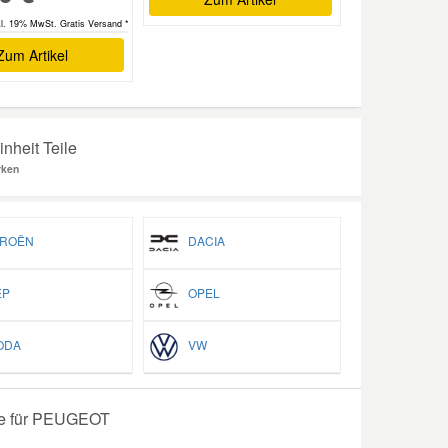
kl. 19% MwSt. Gratis Versand *
Zum Artikel
nheit Teile
rken
ROËN
DACIA
P
OPEL
ODA
VW
ge für PEUGEOT