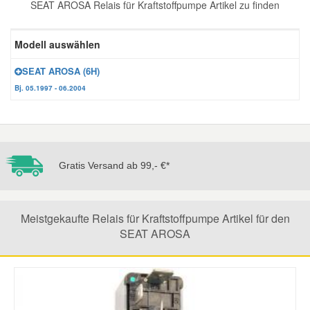
SEAT AROSA Relais für Kraftstoffpumpe Artikel zu finden
Reparatur-Zubehör
Schlüsselgehäuse
Daewoo Ersatzteile
Scheibenreinigung
Modell auswählen
Karosserie Werkzeug
Werkstattbedarf
Daihatsu Ersatzteile
Zündanlage und Glühanlage
SEAT AROSA (6H)
Bj. 05.1997 - 06.2004
Winter-Autozubehör
Dodge Ersatzteile
Honda Ersatzteile
Gratis Versand ab 99,- €*
Hyundai Ersatzteile
Meistgekaufte Relais für Kraftstoffpumpe Artikel für den
Jeep Ersatzteile
SEAT AROSA
Kia Ersatzteile
Lancia Ersatzteile