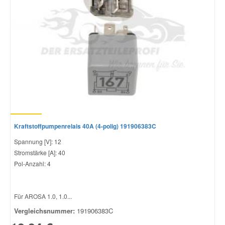
Mazda Ersatzteile
Mercedes Ersatzteile
Mini Ersatzteile
Mitsubishi Ersatzteile
Kraftstoffpumpenrelais 40A (4-polig) 191906383C
Nissan Ersatzteile
Spannung [V]: 12
Stromstärke [A]: 40
Pol-Anzahl: 4
Porsche Ersatzteile
Seat Ersatzteile
Für AROSA 1.0, 1.0...
Vergleichsnummer:
191906383C
Skoda Ersatzteile