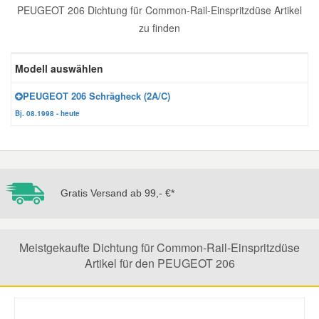
PEUGEOT 206 Dichtung für Common-Rail-Einspritzdüse Artikel
Reparatur-Zubehör
Schlüsselgehäuse
Daewoo Ersatzteile
zu finden
Scheibenreinigung
Karosserie Werkzeug
Werkstattbedarf
Daihatsu Ersatzteile
Modell auswählen
Zündanlage und Glühanlage
PEUGEOT 206 Schrägheck (2A/C)
Winter-Autozubehör
Dodge Ersatzteile
Bj. 08.1998 - heute
Honda Ersatzteile
Hyundai Ersatzteile
Gratis Versand ab 99,- €*
Jeep Ersatzteile
Meistgekaufte Dichtung für Common-Rail-Einspritzdüse
Artikel für den PEUGEOT 206
Kia Ersatzteile
Lancia Ersatzteile