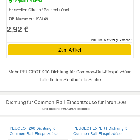
Original Ersatzteil
Hersteller
: Citroen / Peugeot / Opel
Smart Ersatzteile
OE-Nummer:
198149
2,92 €
Suzuki Ersatzteile
inkl. 19% MwSt.zzgl. Versand *
Zum Artikel
Toyota Ersatzteile
Vauxhall Ersatzteile
Mehr PEUGEOT 206 Dichtung für Common-Rail-Einspritzdüse
Teile finden Sie über die Suche
Volvo Ersatzteile
Dichtung für Common-Rail-Einspritzdüse für Ihren 206
und andere PEUGEOT Modelle
PEUGEOT 206 Dichtung für
PEUGEOT EXPERT Dichtung für
Common-Rail-Einspritzdüse
Common-Rail-Einspritzdüse