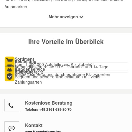
Automarken.
Mehr anzeigen
Ihre Vorteile im Überblick
Sortiment
Bestellung
Über 1.200.000 Autoteile und Kfz-Zubehör
Versandkostenfrei ab 99 €*. Garantie und 14 Tage
Kundenservice
Sicherheit
Rückgaberecht
Kostenlose Beratung durch erfahrene Kfz-Experten
Bequem und sicher online einkaufen mit vielen
Zahlungsarten
Kostenlose Beratung
Telefon:
+49 2161 639 80 70
Kontakt
zum Kontaktformular