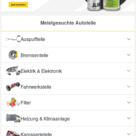
Mazda Ersatzteile
Meistgesuchte Autoteile
Mercedes Ersatzteile
Auspuffteile
Mini Ersatzteile
Bremsenteile
Mitsubishi Ersatzteile
Elektrik & Elektronik
Nissan Ersatzteile
Fahrwerksteile
Porsche Ersatzteile
Filter
Seat Ersatzteile
Heizung & Klimaanlage
Karosserieteile
Skoda Ersatzteile