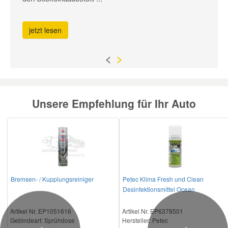
jetzt lesen
<
>
Unsere Empfehlung für Ihr Auto
Bremsen- / Kupplungsreiniger
Petec Klima Fresh und Clean
Desinfektionsmittel Ocean
Artikel Nr. EP1051616
Artikel Nr. EP6378501
Gebindeart:
Sprühdose
Hersteller
: Petec