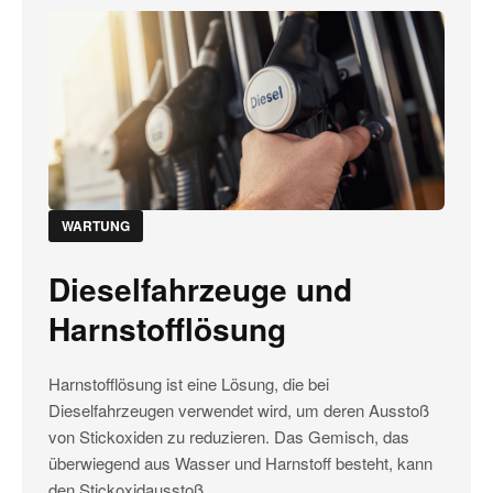
WARTUNG
Dieselfahrzeuge und
Harnstofflösung
De
au
Harnstofflösung ist eine Lösung, die bei
Fa
Dieselfahrzeugen verwendet wird, um deren Ausstoß
Wi
von Stickoxiden zu reduzieren. Das Gemisch, das
ty
überwiegend aus Wasser und Harnstoff besteht, kann
be
den Stickoxidausstoß ...