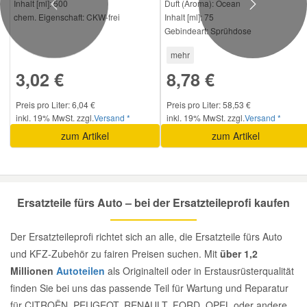
Inhalt [ml]:
500
Duft (Aroma):
Ocean
Previous
Next
chem. Eigenschaft:
CKW-frei
Inhalt [ml]:
75
Gebindeart:
Sprühdose
mehr
3,02 €
8,78 €
Preis pro Liter: 6,04 €
Preis pro Liter: 58,53 €
inkl. 19% MwSt. zzgl.
Versand *
inkl. 19% MwSt. zzgl.
Versand *
zum Artikel
zum Artikel
Ersatzteile fürs Auto – bei der Ersatzteileprofi kaufen
Der Ersatzteileprofi richtet sich an alle, die Ersatzteile fürs Auto
und KFZ-Zubehör zu fairen Preisen suchen. Mit
über 1,2
Millionen
Autoteilen
als Originalteil oder in Erstausrüsterqualität
finden Sie bei uns das passende Teil für Wartung und Reparatur
für CITROËN, PEUGEOT, RENAULT, FORD, OPEL oder andere