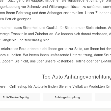
zen. Dazu gehören Adapter, mit denen Sie verschiedene Anhänger pro
gerkupplung vor Schmutz und Witterungseinflüssen zu schützen, sowie
hen Ihrem Fahrzeug und dem Anhänger sicherstellen. Unser Zubehör ist s
en Betrieb geeignet.
rstehen, dass Sicherheit und Qualität für Sie an erster Stelle stehen.
ertige Ersatzteile und Zubehör an. Sie können sich darauf verlassen
, langlebig und zuverlässig sind.
 erfahrenes Beraterteam steht Ihnen gerne zur Seite, um Ihnen bei 
örs zu helfen. Wir bieten Ihnen umfassende Unterstützung, damit Sie d
. Zögern Sie nicht, uns über unsere kostenlose Hotline oder per E-Mail
Top Auto Anhängevorrichtun
erem Onlineshop für Autoteile finden Sie eine Vielfalt an Produkten fü
AHK-Stecker 7-polig
Anhängerkupplung