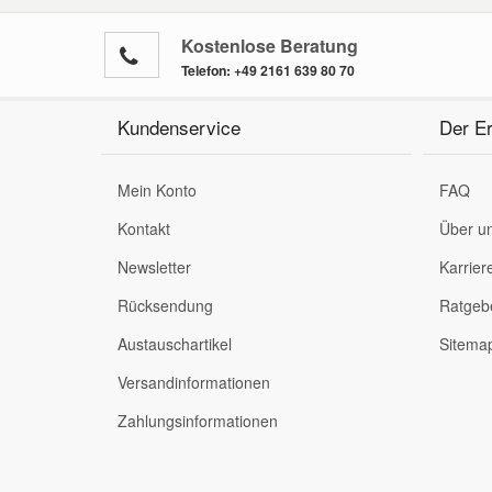
Kostenlose Beratung
Mazda Ersatzteile
Telefon:
+49 2161 639 80 70
Mercedes Ersatzteile
Kundenservice
Der Er
Mini Ersatzteile
Mein Konto
FAQ
Kontakt
Über u
Mitsubishi Ersatzteile
Newsletter
Karrier
Nissan Ersatzteile
Rücksendung
Ratgeb
Austauschartikel
Sitema
Porsche Ersatzteile
Versandinformationen
Zahlungsinformationen
Seat Ersatzteile
Skoda Ersatzteile