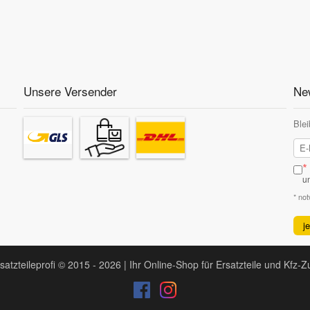
Unsere Versender
New
Blei
*
u
* no
j
satzteileprofi © 2015 - 2026 | Ihr Online-Shop für Ersatzteile und Kfz-