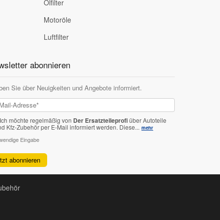
Ölfilter
Motoröle
Luftfilter
sletter abonnieren
ben Sie über Neuigkeiten und Angebote informiert.
Ich möchte regelmäßig von
Der Ersatzteileprofi
über Autoteile
nd Kfz-Zubehör per E-Mail informiert werden.
Diese...
mehr
twendige Eingabe
etzt abonnieren
Zubehör