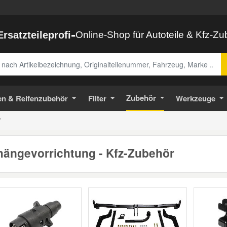
-
Ersatzteileprofi
Online-Shop für Autoteile & Kfz-Z
abe
Zubehör
en & Reifenzubehör
Filter
Werkzeuge
r
ängevorrichtung - Kfz-Zubehör