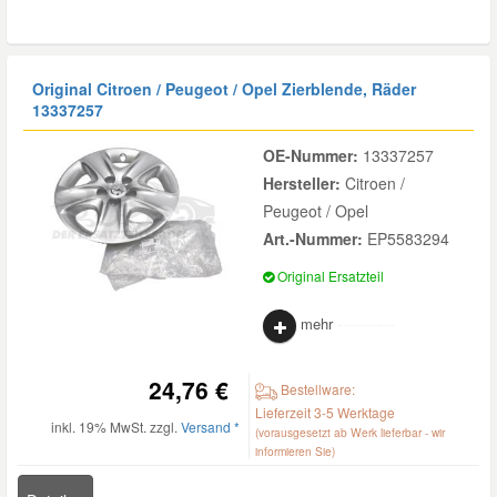
Original Citroen / Peugeot / Opel Zierblende, Räder
13337257
OE-Nummer:
13337257
Hersteller:
Citroen /
Peugeot / Opel
Art.-Nummer:
EP5583294
Original Ersatzteil
mehr
24,76 €
Bestellware:
Lieferzeit 3-5 Werktage
inkl. 19% MwSt. zzgl.
Versand *
(vorausgesetzt ab Werk lieferbar - wir
informieren Sie)