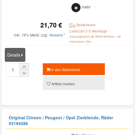
mehr
21,70 €
Bestellware:
Lieferzeit 3-5 Werktage
inkl. 19% MwSt. zzgl.
Versand *
(vorausgesetzt ab Werk lieferbar - wir
informieren Sie)
Details
in den Warenkorb
Artikel merken
Original Citroen / Peugeot / Opel Zierblende, Räder
93194286