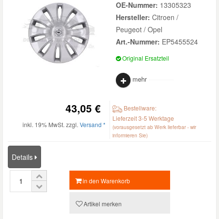
OE-Nummer:
13305323
Hersteller:
Citroen /
Smart Ersatzteile
Peugeot / Opel
Art.-Nummer:
EP5455524
Suzuki Ersatzteile
Original Ersatzteil
mehr
Toyota Ersatzteile
43,05 €
Bestellware:
Vauxhall Ersatzteile
Lieferzeit 3-5 Werktage
inkl. 19% MwSt. zzgl.
Versand *
(vorausgesetzt ab Werk lieferbar - wir
informieren Sie)
Volvo Ersatzteile
Details
in den Warenkorb
Artikel merken