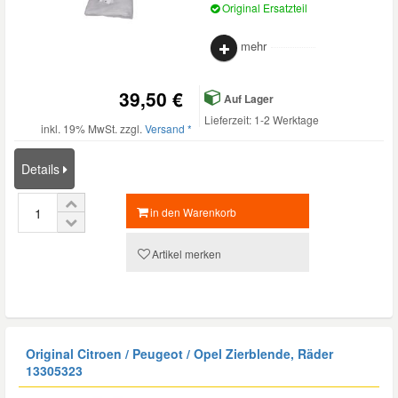
Original Ersatzteil
Mazda Ersatzteile
mehr
Mercedes Ersatzteile
39,50 €
Auf Lager
Lieferzeit: 1-2 Werktage
inkl. 19% MwSt. zzgl.
Versand *
Mini Ersatzteile
Details
Mitsubishi Ersatzteile
in den Warenkorb
Nissan Ersatzteile
Artikel merken
Porsche Ersatzteile
Seat Ersatzteile
Original Citroen / Peugeot / Opel Zierblende, Räder
13305323
Skoda Ersatzteile