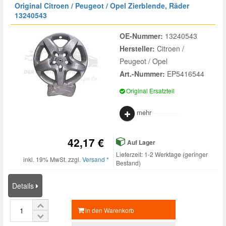
Original Citroen / Peugeot / Opel Zierblende, Räder
13240543
OE-Nummer:
13240543
Hersteller:
Citroen /
Peugeot / Opel
Art.-Nummer:
EP5416544
Original Ersatzteil
mehr
42,17 €
Auf Lager
Lieferzeit: 1-2 Werktage (geringer
inkl. 19% MwSt. zzgl.
Versand *
Bestand)
Details
in den Warenkorb