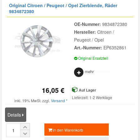
Original Citroen / Peugeot / Opel Zierblende, Räder
9834872380
OE-Nummer:
9834872380
Hersteller:
Citroen /
Peugeot / Opel
Art.-Nummer:
EP6352861
Original Ersatzteil
mehr
16,05 €
Auf Lager
Lieferzeit: 1-2 Werktage
inkl. 19% MwSt. zzgl.
Versand *
Details
in den Warenkorb