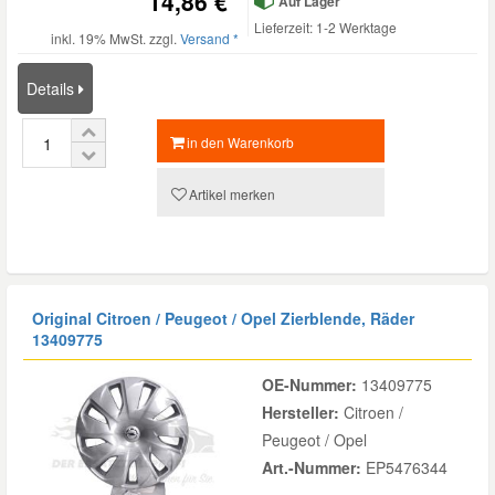
14,86 €
Auf Lager
Lieferzeit: 1-2 Werktage
Daewoo Ersatzteile
inkl. 19% MwSt. zzgl.
Versand *
Scheibenreinigung
Karosserie Werkzeug
Werkstattbedarf
Details
Daihatsu Ersatzteile
Zündanlage und Glühanlage
Winter-Autozubehör
in den Warenkorb
Dodge Ersatzteile
Artikel merken
Honda Ersatzteile
Hyundai Ersatzteile
Original Citroen / Peugeot / Opel Zierblende, Räder
13409775
Jeep Ersatzteile
OE-Nummer:
13409775
Hersteller:
Citroen /
Kia Ersatzteile
Peugeot / Opel
Art.-Nummer:
EP5476344
Lancia Ersatzteile