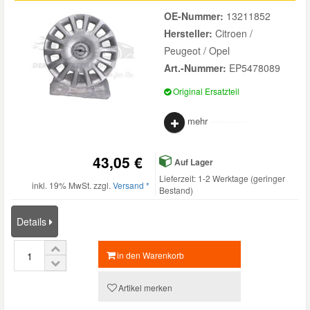
OE-Nummer:
13211852
Hersteller:
Citroen /
Peugeot / Opel
Art.-Nummer:
EP5478089
Original Ersatzteil
mehr
43,05 €
Auf Lager
Lieferzeit: 1-2 Werktage (geringer
inkl. 19% MwSt. zzgl.
Versand *
Bestand)
Details
in den Warenkorb
Artikel merken