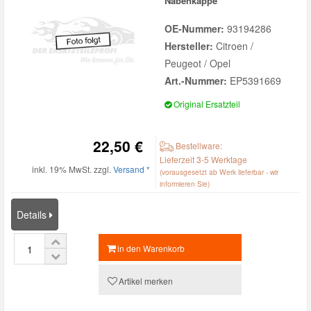
Nabenkappe
OE-Nummer:
93194286
Hersteller:
Citroen /
Peugeot / Opel
Art.-Nummer:
EP5391669
Original Ersatzteil
22,50 €
Bestellware:
Lieferzeit 3-5 Werktage
inkl. 19% MwSt. zzgl.
Versand *
(vorausgesetzt ab Werk lieferbar - wir
informieren Sie)
Details
in den Warenkorb
Artikel merken