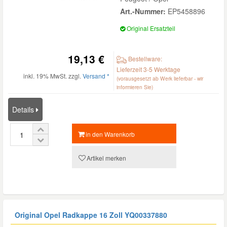
Art.-Nummer:
EP5458896
Original Ersatzteil
19,13 €
Bestellware:
Lieferzeit 3-5 Werktage
inkl. 19% MwSt. zzgl.
Versand *
(vorausgesetzt ab Werk lieferbar - wir
informieren Sie)
Details
in den Warenkorb
Artikel merken
Original Opel Radkappe 16 Zoll
YQ00337880