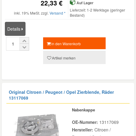
22,33 €
Auf Lager
Lieferzeit: 1-2 Werktage (geringer
inkl. 19% MwSt. zzgl.
Versand *
Bestand)
Details
in den Warenkorb
Artikel merken
Original Citroen / Peugeot / Opel Zierblende, Räder
13117069
Nabenkappe
OE-Nummer:
13117069
Hersteller:
Citroen /