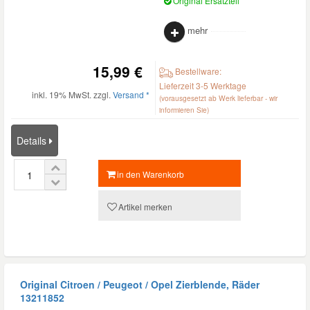
Original Ersatzteil
mehr
15,99 €
Bestellware:
Lieferzeit 3-5 Werktage
inkl. 19% MwSt. zzgl.
Versand *
(vorausgesetzt ab Werk lieferbar - wir
informieren Sie)
Details
in den Warenkorb
Artikel merken
Original Citroen / Peugeot / Opel Zierblende, Räder
13211852