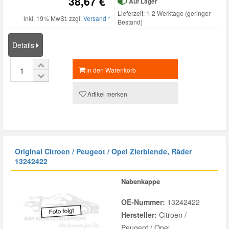
38,67 €
Auf Lager
Lieferzeit: 1-2 Werktage (geringer
inkl. 19% MwSt. zzgl.
Versand *
Bestand)
Details
in den Warenkorb
Artikel merken
Original Citroen / Peugeot / Opel Zierblende, Räder
13242422
Nabenkappe
OE-Nummer:
13242422
Hersteller:
Citroen /
Peugeot / Opel