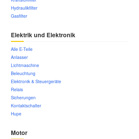
Hydraulikfilter
Gasfilter
Smart Ersatzteile
Suzuki Ersatzteile
Elektrik und Elektronik
Alle E-Teile
Toyota Ersatzteile
Anlasser
Lichtmaschine
Vauxhall Ersatzteile
Beleuchtung
Elektronik & Steuergeräte
Volvo Ersatzteile
Relais
Sicherungen
Kontaktschalter
Hupe
Motor