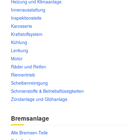
Heizung und Klimaanlage
Reparatur-Zubehör
Schlüsselgehäuse
Innenausstattung
Daewoo Ersatzteile
Scheibenreinigung
Inspektionsteile
Karosserie
Karosserie Werkzeug
Werkstattbedarf
Daihatsu Ersatzteile
Zündanlage und Glühanlage
Kraftstoffsystem
Kühlung
Winter-Autozubehör
Dodge Ersatzteile
Lenkung
Motor
Honda Ersatzteile
Räder und Reifen
Riementrieb
Hyundai Ersatzteile
Scheibenreinigung
Schmierstoffe & Betriebsflüssigkeiten
Zündanlage und Glühanlage
Jeep Ersatzteile
Bremsanlage
Kia Ersatzteile
Alle Bremsen-Teile
Lancia Ersatzteile