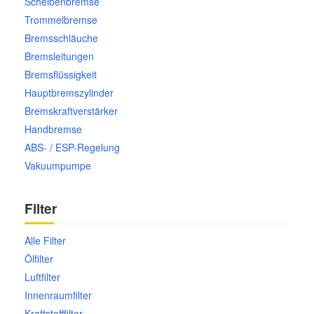
Scheibenbremse
Trommelbremse
Mazda Ersatzteile
Bremsschläuche
Bremsleitungen
Mercedes Ersatzteile
Bremsflüssigkeit
Hauptbremszylinder
Mini Ersatzteile
Bremskraftverstärker
Handbremse
ABS- / ESP-Regelung
Mitsubishi Ersatzteile
Vakuumpumpe
Nissan Ersatzteile
Filter
Porsche Ersatzteile
Alle Filter
Ölfilter
Seat Ersatzteile
Luftfilter
Innenraumfilter
Skoda Ersatzteile
Kraftstofffilter