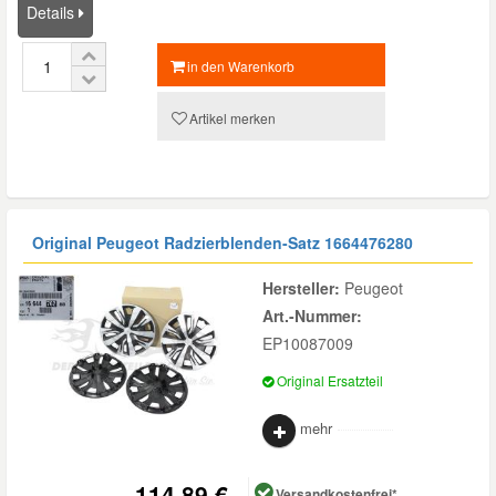
Details
in den Warenkorb
Artikel merken
Original Peugeot Radzierblenden-Satz
1664476280
Hersteller:
Peugeot
Art.-Nummer:
EP10087009
Original Ersatzteil
mehr
114,89 €
Versandkostenfrei*