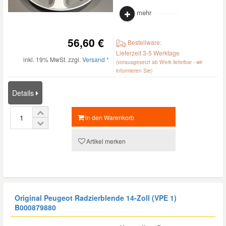
mehr
56,60 €
Bestellware:
Lieferzeit 3-5 Werktage
inkl. 19% MwSt. zzgl.
Versand *
(vorausgesetzt ab Werk lieferbar - wir
informieren Sie)
Details
in den Warenkorb
Artikel merken
Original Peugeot Radzierblende 14-Zoll (VPE 1)
B000879880