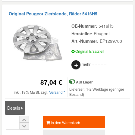
Original Peugeot Zierblende, Räder
5416H5
OE-Nummer:
5416H5
Hersteller:
Peugeot
Art.-Nummer:
EP1299700
Original Ersatzteil
mehr
87,04 €
Auf Lager
Lieferzeit: 1-2 Werktage (geringer
inkl. 19% MwSt. zzgl.
Versand *
Bestand)
Details
in den Warenkorb