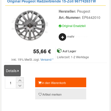
Original Peugeot Radzierblende 15-Zoll
96774263TW
Hersteller:
Peugeot
Art.-Nummer:
EP6442010
Original Ersatzteil
mehr
55,66 €
Auf Lager
Lieferzeit: 1-2 Werktage
inkl. 19% MwSt. zzgl.
Versand *
Details
in den Warenkorb
Artikel merken