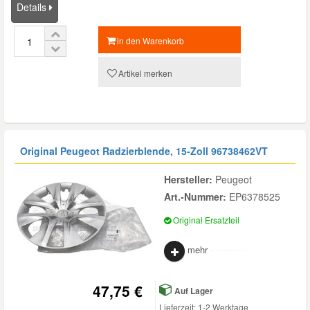
Details
Daewoo Ersatzteile
Scheibenreinigung
Karosserie Werkzeug
Werkstattbedarf
in den Warenkorb
Daihatsu Ersatzteile
Zündanlage und Glühanlage
Winter-Autozubehör
Artikel merken
Dodge Ersatzteile
Honda Ersatzteile
Original Peugeot Radzierblende, 15-Zoll
96738462VT
Hersteller:
Peugeot
Hyundai Ersatzteile
Art.-Nummer:
EP6378525
Original Ersatzteil
Jeep Ersatzteile
mehr
Kia Ersatzteile
47,75 €
Auf Lager
Lancia Ersatzteile
Lieferzeit: 1-2 Werktage