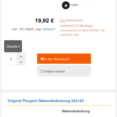
mehr
Smart Ersatzteile
19,92 €
Bestellware:
Lieferzeit 3-5 Werktage
Suzuki Ersatzteile
inkl. 19% MwSt. zzgl.
Versand *
(vorausgesetzt ab Werk lieferbar - wir
informieren Sie)
Toyota Ersatzteile
Details
Vauxhall Ersatzteile
in den Warenkorb
Artikel merken
Volvo Ersatzteile
Original Peugeot Nabenabdeckung
542183
Nabenabdeckung