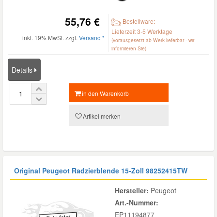
55,76 €
Bestellware:
Lieferzeit 3-5 Werktage
inkl. 19% MwSt. zzgl.
Versand *
(vorausgesetzt ab Werk lieferbar - wir
informieren Sie)
Details
in den Warenkorb
Artikel merken
Original Peugeot Radzierblende 15-Zoll
98252415TW
Hersteller:
Peugeot
Art.-Nummer:
EP11194877