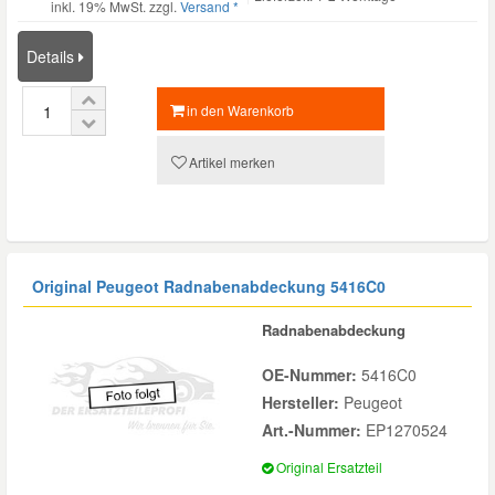
inkl. 19% MwSt. zzgl.
Versand *
Mazda Ersatzteile
Details
Mercedes Ersatzteile
in den Warenkorb
Artikel merken
Mini Ersatzteile
Mitsubishi Ersatzteile
Original Peugeot Radnabenabdeckung
5416C0
Nissan Ersatzteile
Radnabenabdeckung
Porsche Ersatzteile
OE-Nummer:
5416C0
Hersteller:
Peugeot
Seat Ersatzteile
Art.-Nummer:
EP1270524
Original Ersatzteil
Skoda Ersatzteile