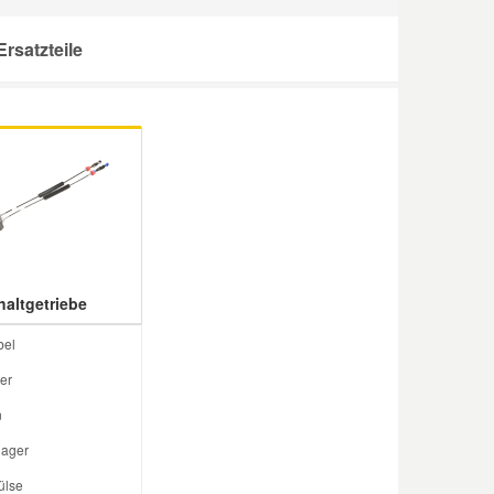
rsatzteile
haltgetriebe
bel
er
n
llager
ülse