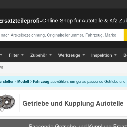
-
Ersatzteileprofi
Online-Shop für Autoteile & Kfz-Z
abe
Filter
Zubehör
Werkzeuge
Inspektion
B
ng
ersteller
Modell
Fahrzeug
auswählen, um genau passende Getriebe und K
Getriebe und Kupplung Autoteile
Passende Getriebe und Kupplung Ersatzt