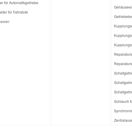
er für Automatikgetriebe
Gehäuseein
lter für Fahrstufe
Getriebebe
soren
Kupplungsd
Kupplungs
Kupplungs
Reparatursa
Reparaturs
Schaltgetri
Schaltgetri
Schaltgetri
Schlauch f
Synchronrin
Zentralaus