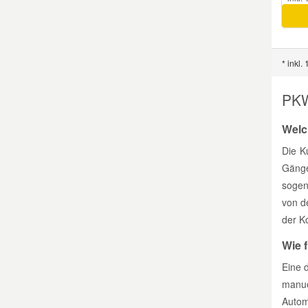
* inkl.
PKW
Welc
Die K
Gänge
sogen
von d
der K
Wie 
Eine 
manu
Autom