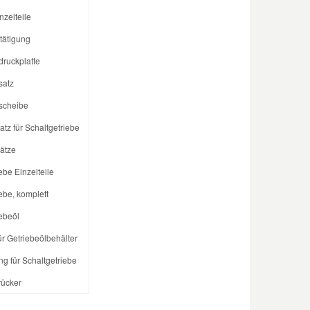
zelteile
tätigung
ruckplatte
satz
scheibe
tz für Schaltgetriebe
ätze
ebe Einzelteile
ebe, komplett
ebeöl
ür Getriebeölbehälter
g für Schaltgetriebe
rücker