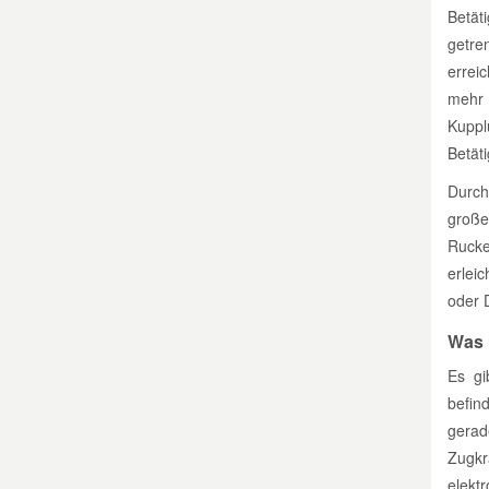
Betät
getre
errei
mehr 
Kupp
Betät
Durch
große
Rucke
erlei
oder 
Was 
Es gi
befin
gerad
Zugkr
elekt