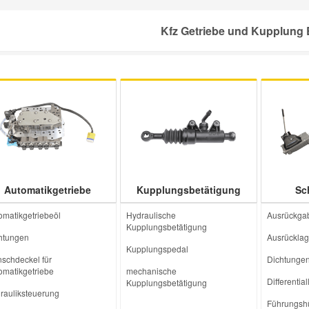
Kfz Getriebe und Kupplung E
Automatikgetriebe
Kupplungsbetätigung
Sc
omatikgetriebeöl
Hydraulische
Ausrückga
Kupplungsbetätigung
htungen
Ausrücklag
Kupplungspedal
nschdeckel für
Dichtunge
omatikgetriebe
mechanische
Differentia
Kupplungsbetätigung
rauliksteuerung
Führungsh