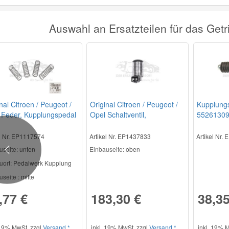
Auswahl an Ersatzteilen für das Get
nal Citroen / Peugeot /
Original Citroen / Peugeot /
Kupplung
 Feder, Kupplungspedal
Opel Schaltventil,
5526130
37
Automatikgetriebe 257419
el Nr. EP1117574
Artikel Nr. EP1437833
Artikel Nr.
useite:
unten
Einbauseite:
oben
Previous
uort:
Pedalwerk Kupplung
seite :
mitte
,77 €
183,30 €
38,35
 19% MwSt. zzgl.
Versand *
inkl. 19% MwSt. zzgl.
Versand *
inkl. 19% M