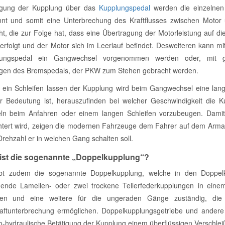
igung der Kupplung über das
Kupplungspedal
werden die einzelnen 
nnt und somit eine Unterbrechung des Kraftflusses zwischen Motor
cht, die zur Folge hat, dass eine Übertragung der Motorleistung auf di
erfolgt und der Motor sich im Leerlauf befindet. Desweiteren kann mit
lungspedal ein Gangwechsel vorgenommen werden oder, mit gl
igen des Bremspedals, der PKW zum Stehen gebracht werden.
 ein Schleifen lassen der Kupplung wird beim Gangwechsel eine lan
r Bedeutung ist, herauszufinden bei welcher Geschwindigkeit di
ln beim Anfahren oder einem langen Schleifen vorzubeugen. Dami
chtert wird, zeigen die modernen Fahrzeuge dem Fahrer auf dem Armatu
Drehzahl er in welchen Gang schalten soll.
ist die sogenannte „Doppelkupplung“?
bt zudem die sogenannte Doppelkupplung, welche in den Doppelku
dende Lamellen- oder zwei trockene Tellerfederkupplungen in einem
en und eine weitere für die ungeraden Gänge zuständig, die 
aftunterbrechung ermöglichen. Doppelkupplungsgetriebe und andere 
ro-hydraulische Betätigung der Kupplung einem überflüssigen Verschle