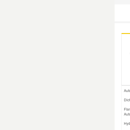
Mazda Ersatzteile
Mercedes Ersatzteile
Mini Ersatzteile
Mitsubishi Ersatzteile
Nissan Ersatzteile
Aut
Porsche Ersatzteile
Dic
Fla
Seat Ersatzteile
Aut
Hyd
Skoda Ersatzteile