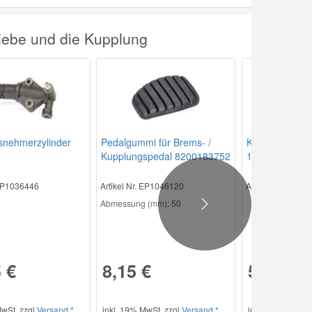
riebe und die Kupplung
snehmerzylinder
Pedalgummi für Brems- /
Kupplungsgebe
9
Kupplungspedal 8200183752
1K0721388AF
 EP1036446
Artikel Nr. EP1046120
Artikel Nr. EP10
Abmessung (mm):
50
Next
 €
8,15 €
54,51 €
wSt. zzgl.
Versand *
inkl. 19% MwSt. zzgl.
Versand *
inkl. 19% MwSt. 