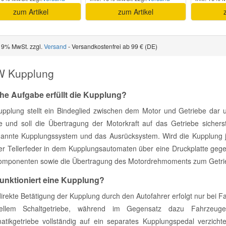
zum Artikel
zum Artikel
 19% MwSt. zzgl.
Versand
- Versandkostenfrei ab 99 € (DE)
 Kupplung
he Aufgabe erfüllt die Kupplung?
upplung stellt ein Bindeglied zwischen dem Motor und Getriebe dar
 und soll die Übertragung der Motorkraft auf das Getriebe sicherst
annte Kupplungssystem und das Ausrücksystem. Wird die Kupplung je
er Tellerfeder in dem Kupplungsautomaten über eine Druckplatte geg
omponenten sowie die Übertragung des Motordrehmoments zum Getrie
funktioniert eine Kupplung?
direkte Betätigung der Kupplung durch den Autofahrer erfolgt nur bei 
ellem Schaltgetriebe, während im Gegensatz dazu Fahrzeug
atikgetriebe vollständig auf ein separates Kupplungspedal verzicht