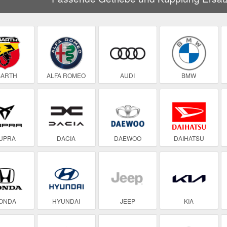
BARTH
ALFA ROMEO
AUDI
BMW
UPRA
DACIA
DAEWOO
DAIHATSU
ONDA
HYUNDAI
JEEP
KIA