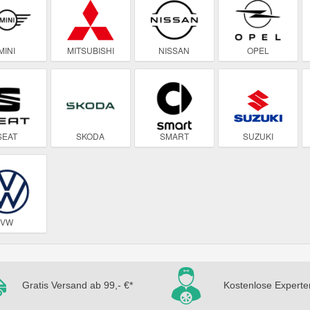
MINI
MITSUBISHI
NISSAN
OPEL
SEAT
SKODA
SMART
SUZUKI
VW
Gratis Versand ab 99,- €*
Kostenlose Experte