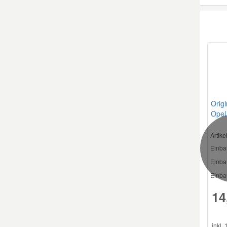
Origi
Opel
2148
Artik
Einba
Einba
Einbau
14
inkl.