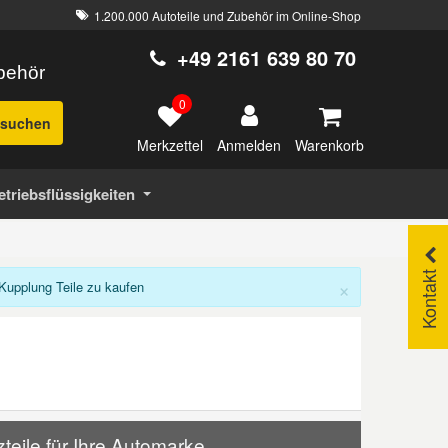
1.200.000 Autoteile und Zubehör im Online-Shop
+49 2161 639 80 70
ubehör
0
suchen
Merkzettel
Warenkorb
Anmelden
etriebsflüssigkeiten
Kontakt
×
upplung Teile zu kaufen
eile für Ihre Automarke