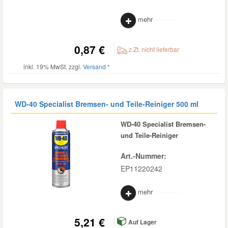
Daewoo Ersatzteile
mehr
Scheibenreinigung
Karosserie Werkzeug
Werkstattbedarf
0,87 €
Daihatsu Ersatzteile
Zündanlage und Glühanlage
z.Zt. nicht lieferbar
Winter-Autozubehör
inkl. 19% MwSt. zzgl.
Versand *
Dodge Ersatzteile
WD-40 Specialist Bremsen- und Teile-Reiniger 500 ml
Honda Ersatzteile
WD-40 Specialist Bremsen-
Hyundai Ersatzteile
und Teile-Reiniger
Art.-Nummer:
Jeep Ersatzteile
EP11220242
mehr
Kia Ersatzteile
5,21 €
Lancia Ersatzteile
Auf Lager