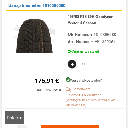
Ganzjahresreifen
1610386580
195/60 R16 89H Goodyear
Vector 4 Season
OE-Nummer:
1610386580
Art.-Nummer:
EP1392061
Original Ersatzteil
mehr
175,91 €
Versandkostenfrei*
Bestellware:
inkl. 19% MwSt.
Lieferzeit 3-5 Werktage
(vorausgesetzt ab Werk lieferbar - wir
informieren Sie)
Details