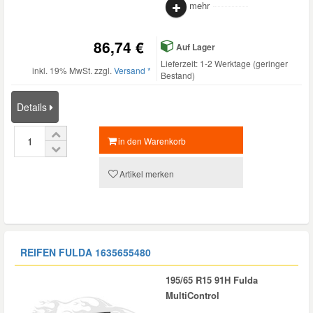
mehr
Smart Ersatzteile
86,74 €
Auf Lager
Lieferzeit: 1-2 Werktage (geringer
inkl. 19% MwSt. zzgl.
Versand *
Suzuki Ersatzteile
Bestand)
Details
Toyota Ersatzteile
in den Warenkorb
Vauxhall Ersatzteile
Artikel merken
Volvo Ersatzteile
REIFEN FULDA
1635655480
195/65 R15 91H Fulda
MultiControl