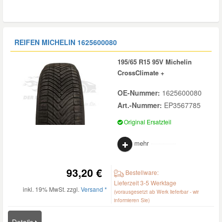
REIFEN MICHELIN
1625600080
195/65 R15 95V Michelin
CrossClimate +
OE-Nummer:
1625600080
Art.-Nummer:
EP3567785
Original Ersatzteil
mehr
93,20 €
Bestellware:
Lieferzeit 3-5 Werktage
inkl. 19% MwSt. zzgl.
Versand *
(vorausgesetzt ab Werk lieferbar - wir
informieren Sie)
Details