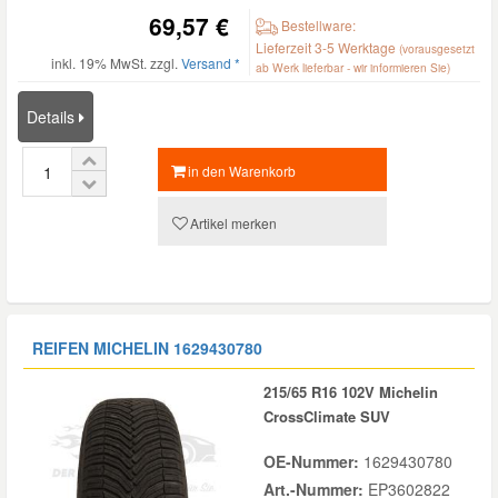
69,57 €
Bestellware:
Lieferzeit 3-5 Werktage
(vorausgesetzt
inkl. 19% MwSt. zzgl.
Versand *
ab Werk lieferbar - wir informieren Sie)
Details
in den Warenkorb
Artikel merken
REIFEN MICHELIN
1629430780
215/65 R16 102V Michelin
CrossClimate SUV
OE-Nummer:
1629430780
Art.-Nummer:
EP3602822