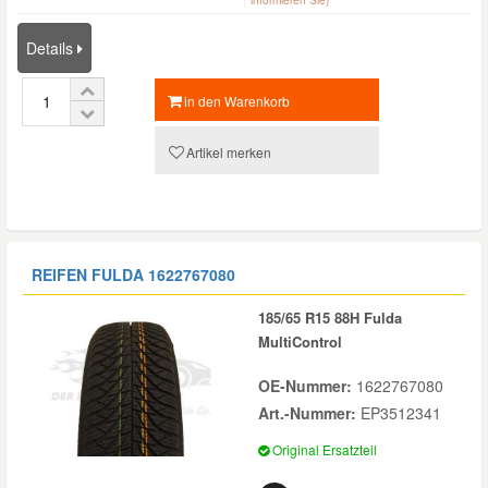
Mazda Ersatzteile
Details
in den Warenkorb
Mercedes Ersatzteile
Artikel merken
Mini Ersatzteile
Mitsubishi Ersatzteile
REIFEN FULDA
1622767080
Nissan Ersatzteile
185/65 R15 88H Fulda
MultiControl
Porsche Ersatzteile
OE-Nummer:
1622767080
Art.-Nummer:
EP3512341
Seat Ersatzteile
Original Ersatzteil
Skoda Ersatzteile