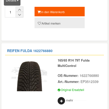
in den Warenkorb
Artikel merken
REIFEN FULDA
1622766880
165/65 R14 79T Fulda
MultiControl
OE-Nummer:
1622766880
Art.-Nummer:
EP3512339
Original Ersatzteil
mehr