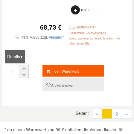
mehr
68,73 €
Bestellware:
Lieferzeit 3-5 Werktage
inkl. 19% MwSt. zzgl.
Versand *
(vorausgesetzt ab Werk lieferbar - wir
informieren Sie)
Details
in den Warenkorb
Artikel merken
Seiten:
(current)
«
1
2
»
* ab einem Warenwert von 99 € entfallen die Versandkosten für