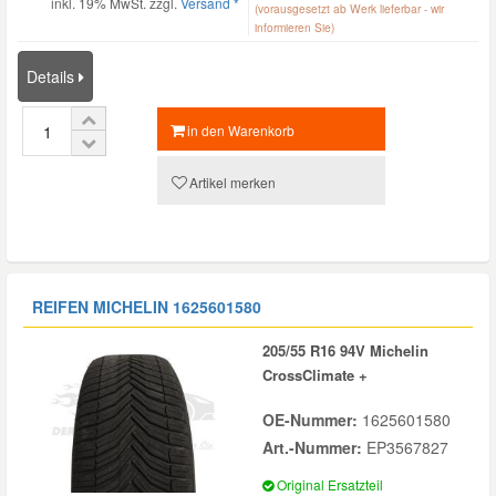
inkl. 19% MwSt. zzgl.
Versand *
(vorausgesetzt ab Werk lieferbar - wir
informieren Sie)
Details
in den Warenkorb
Artikel merken
REIFEN MICHELIN
1625601580
205/55 R16 94V Michelin
CrossClimate +
OE-Nummer:
1625601580
Art.-Nummer:
EP3567827
Original Ersatzteil