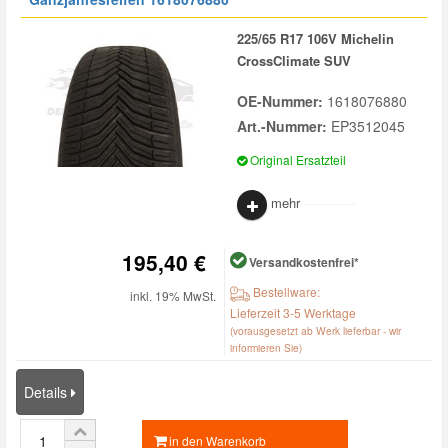
225/65 R17 106V Michelin
CrossClimate SUV
OE-Nummer:
1618076880
Art.-Nummer:
EP3512045
Original Ersatzteil
mehr
195,40 €
Versandkostenfrei*
Bestellware:
inkl. 19% MwSt.
Lieferzeit 3-5 Werktage
(vorausgesetzt ab Werk lieferbar - wir
informieren Sie)
Details
in den Warenkorb