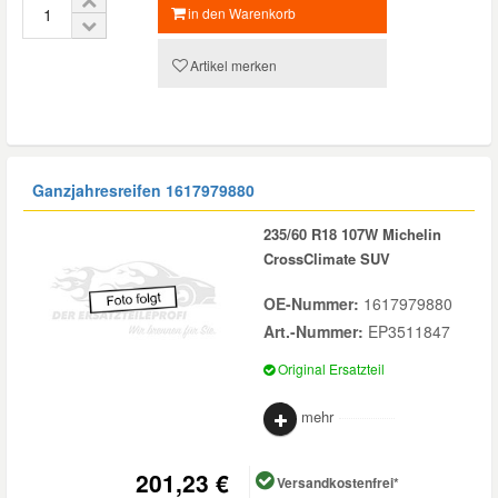
in den Warenkorb
Artikel merken
Ganzjahresreifen
1617979880
235/60 R18 107W Michelin
CrossClimate SUV
OE-Nummer:
1617979880
Art.-Nummer:
EP3511847
Original Ersatzteil
mehr
201,23 €
Versandkostenfrei*