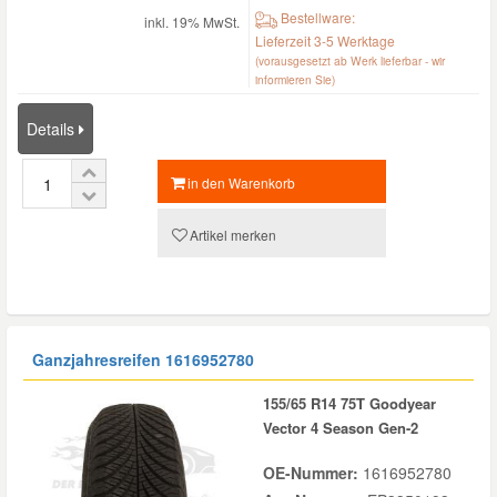
Bestellware:
inkl. 19% MwSt.
Lieferzeit 3-5 Werktage
(vorausgesetzt ab Werk lieferbar - wir
informieren Sie)
Details
in den Warenkorb
Artikel merken
Ganzjahresreifen
1616952780
155/65 R14 75T Goodyear
Vector 4 Season Gen-2
OE-Nummer:
1616952780