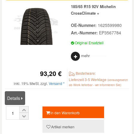
185/65 R15 92V Michelin
CrossClimate +
OE-Nummer:
1625599980
Art.-Nummer:
EP3567784
Original Ersatzteil
mehr
93,20 €
Bestellware:
Lieferzeit 3-5 Werktage
(vorausgesetzt
inkl. 19% MwSt. zzgl.
Versand *
ab Werk lieferbar - wir informieren Sie)
Details
in den Warenkorb
Artikel merken