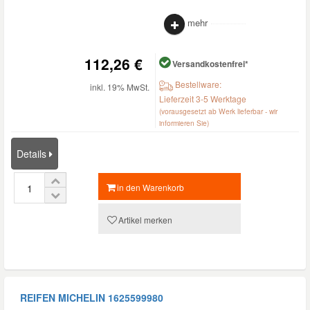
mehr
112,26 €
Versandkostenfrei*
Bestellware:
inkl. 19% MwSt.
Lieferzeit 3-5 Werktage
(vorausgesetzt ab Werk lieferbar - wir
informieren Sie)
Details
in den Warenkorb
Artikel merken
REIFEN MICHELIN
1625599980