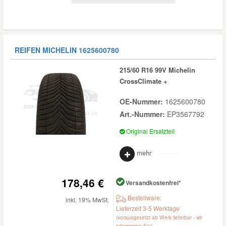
Daewoo Ersatzteile
Scheibenreinigung
Karosserie Werkzeug
Werkstattbedarf
Daihatsu Ersatzteile
Zündanlage und Glühanlage
REIFEN MICHELIN
1625600780
Winter-Autozubehör
215/60 R16 99V Michelin
Dodge Ersatzteile
CrossClimate +
OE-Nummer:
1625600780
Honda Ersatzteile
Art.-Nummer:
EP3567792
Original Ersatzteil
Hyundai Ersatzteile
mehr
Jeep Ersatzteile
178,46 €
Versandkostenfrei*
Kia Ersatzteile
Bestellware:
inkl. 19% MwSt.
Lieferzeit 3-5 Werktage
(vorausgesetzt ab Werk lieferbar - wir
Lancia Ersatzteile
informieren Sie)