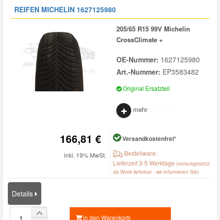
REIFEN MICHELIN
1627125980
205/65 R15 99V Michelin
CrossClimate +
OE-Nummer:
1627125980
Art.-Nummer:
EP3583482
Original Ersatzteil
mehr
166,81 €
Versandkostenfrei*
Bestellware:
inkl. 19% MwSt.
Lieferzeit 3-5 Werktage
(vorausgesetzt
ab Werk lieferbar - wir informieren Sie)
Details
in den Warenkorb