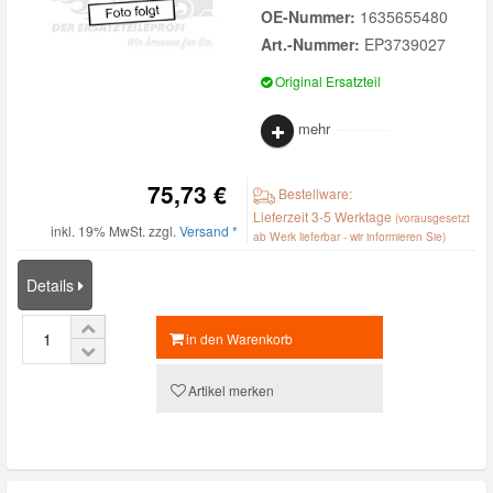
OE-Nummer:
1635655480
Art.-Nummer:
EP3739027
Original Ersatzteil
mehr
75,73 €
Bestellware:
Lieferzeit 3-5 Werktage
(vorausgesetzt
inkl. 19% MwSt. zzgl.
Versand *
ab Werk lieferbar - wir informieren Sie)
Details
in den Warenkorb
Artikel merken