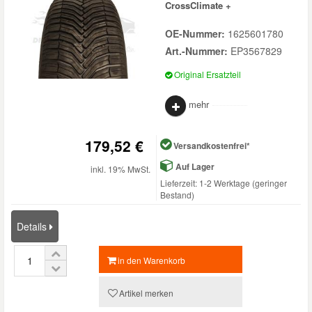
CrossClimate +
OE-Nummer:
1625601780
Art.-Nummer:
EP3567829
Original Ersatzteil
mehr
179,52 €
Versandkostenfrei*
Auf Lager
inkl. 19% MwSt.
Lieferzeit: 1-2 Werktage (geringer
Bestand)
Details
in den Warenkorb
Artikel merken