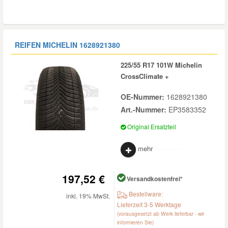
REIFEN MICHELIN
1628921380
225/55 R17 101W Michelin
CrossClimate +
OE-Nummer:
1628921380
Art.-Nummer:
EP3583352
Original Ersatzteil
mehr
197,52 €
Versandkostenfrei*
Bestellware:
inkl. 19% MwSt.
Lieferzeit 3-5 Werktage
(vorausgesetzt ab Werk lieferbar - wir
informieren Sie)