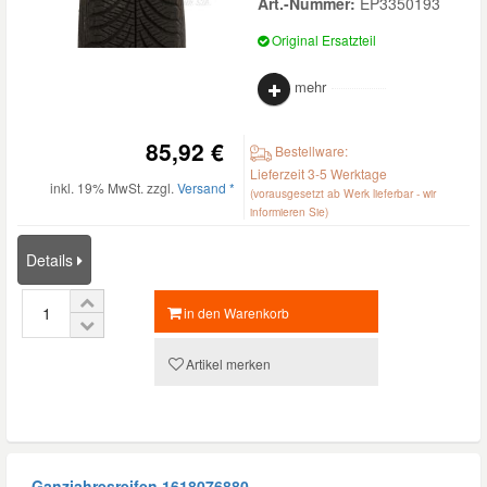
Art.-Nummer:
EP3350193
Original Ersatzteil
mehr
85,92 €
Bestellware:
Lieferzeit 3-5 Werktage
inkl. 19% MwSt. zzgl.
Versand *
(vorausgesetzt ab Werk lieferbar - wir
informieren Sie)
Details
in den Warenkorb
Artikel merken
Ganzjahresreifen
1618076880