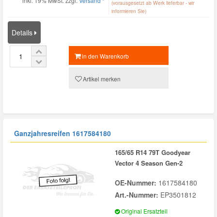
inkl. 19% MwSt. zzgl.
Versand *
(vorausgesetzt ab Werk lieferbar - wir
informieren Sie)
Details
in den Warenkorb
Artikel merken
Ganzjahresreifen
1617584180
165/65 R14 79T Goodyear
Vector 4 Season Gen-2
OE-Nummer:
1617584180
Art.-Nummer:
EP3501812
Original Ersatzteil