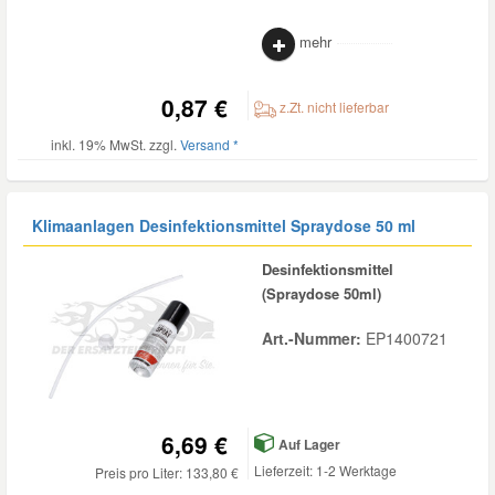
Daewoo Ersatzteile
mehr
Scheibenreinigung
Karosserie Werkzeug
Werkstattbedarf
0,87 €
Daihatsu Ersatzteile
Zündanlage und Glühanlage
z.Zt. nicht lieferbar
Winter-Autozubehör
inkl. 19% MwSt. zzgl.
Versand *
Dodge Ersatzteile
Klimaanlagen Desinfektionsmittel Spraydose 50 ml
Honda Ersatzteile
Desinfektionsmittel
Hyundai Ersatzteile
(Spraydose 50ml)
Art.-Nummer:
EP1400721
Jeep Ersatzteile
Kia Ersatzteile
6,69 €
Auf Lager
Lieferzeit: 1-2 Werktage
Preis pro Liter: 133,80 €
Lancia Ersatzteile