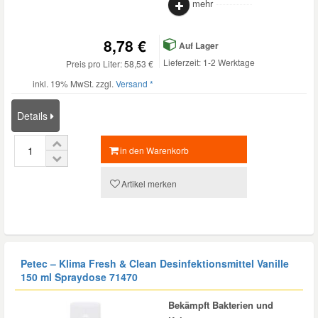
mehr
Smart Ersatzteile
8,78 €
Auf Lager
Lieferzeit: 1-2 Werktage
Preis pro Liter: 58,53 €
Suzuki Ersatzteile
inkl. 19% MwSt. zzgl.
Versand *
Details
Toyota Ersatzteile
in den Warenkorb
Vauxhall Ersatzteile
Artikel merken
Volvo Ersatzteile
Petec – Klima Fresh & Clean Desinfektionsmittel Vanille
150 ml Spraydose 71470
Bekämpft Bakterien und