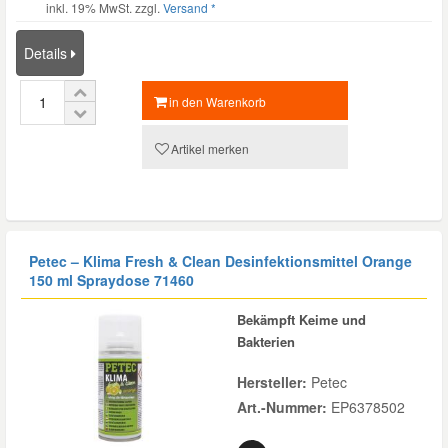
inkl. 19% MwSt. zzgl.
Versand *
Mazda Ersatzteile
Details
Mercedes Ersatzteile
in den Warenkorb
Artikel merken
Mini Ersatzteile
Mitsubishi Ersatzteile
Petec – Klima Fresh & Clean Desinfektionsmittel Orange
Nissan Ersatzteile
150 ml Spraydose 71460
Bekämpft Keime und
Porsche Ersatzteile
Bakterien
Hersteller:
Petec
Seat Ersatzteile
Art.-Nummer:
EP6378502
Skoda Ersatzteile