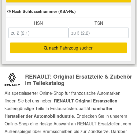
Total Motoröle
Druckluft Werkzeuge
Glühlampen
Montage
VW Ersatzteile
Heizung und Klimaanlage
Nach Schlüsselnummer (KBA-Nr.)
HSN
TSN
Fahrwerk Werkzeuge
Kfz-Pflege
Reiniger
Abarth Ersatzteile
Kraftstoffsystem
Halterung Abgasstrang
Kofferraumwanne
Rostlöser
Kühlung
Alfa Romeo Ersatzteile
nach Fahrzeug suchen
Lenkung
Handwerkzeuge
Ladetechnik für Elektroautos
Scheibenkleber
Audi Ersatzteile
Motor
RENAULT: Original Ersatzteile & Zubehör
Kfz Spezialwerkzeuge
Marderschutz
Schmiermittel
BMW Ersatzteile
im Teilekatalog
Innenausstattung
Als spezialisierter Online-Shop für französische Automarken
Leitungsverbinder
Nachrüstwischer
Chevrolet Ersatzteile
finden Sie bei uns neben
RENAULT Original Ersatzteilen
Karosserieteile
kostengünstige Teile in Erstausrüsterqualität
namhafter
Motortechnik Werkzeuge
Pannenhilfe
Chrysler Ersatzteile
Hersteller der Automobilindustrie
. Entdecken Sie in unserem
Räder und Reifen
Online-Shop eine riesige Auswahl an RENAULT Ersatzteilen, vom
Prüf- und Messwerkzeuge
Reifen Zubehör
Cupra Ersatzteile
Außenspiegel über Bremsscheiben bis zur Zündkerze. Darüber
Riementrieb