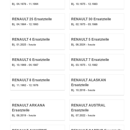
Bj. 04.1978 - 11.1994
Bj. 10.1975 - 12.1983
Mazda Ersatzteile
RENAULT 25 Ersatzteile
RENAULT 30 Ersatzteile
Bj. 04.1984 - 12.1993
Bj. 02.1975 - 03.1986
Mercedes Ersatzteile
RENAULT 4 Ersatzteile
RENAULT 5 Ersatzteile
Bj. 01.2025 - heute
Bj. 06.2024 - heute
Mini Ersatzteile
RENAULT 6 Ersatzteile
RENAULT 7 Ersatzteile
Mitsubishi Ersatzteile
Bj. 10.1969 - 04.1987
Bj. 03.1975 - 12.1982
Nissan Ersatzteile
RENAULT 8 Ersatzteile
RENAULT ALASKAN
Ersatzteile
Bj. 11.1962 - 12.1976
Bj. 10.2016 - heute
Porsche Ersatzteile
RENAULT ARKANA
RENAULT AUSTRAL
Ersatzteile
Ersatzteile
Seat Ersatzteile
Bj. 08.2019 - heute
Bj. 07.2022 - heute
Skoda Ersatzteile