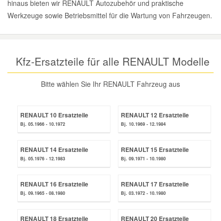
hinaus bieten wir RENAULT Autozubehör und praktische
Reparatur-Zubehör
Schlüsselgehäuse
Werkzeuge sowie Betriebsmittel für die Wartung von Fahrzeugen.
Daewoo Ersatzteile
Scheibenreinigung
Karosserie Werkzeug
Werkstattbedarf
Daihatsu Ersatzteile
Zündanlage und Glühanlage
Kfz-Ersatzteile für alle RENAULT Modelle
Winter-Autozubehör
Dodge Ersatzteile
Bitte wählen Sie Ihr RENAULT Fahrzeug aus
Honda Ersatzteile
RENAULT 10 Ersatzteile
RENAULT 12 Ersatzteile
Bj. 05.1966 - 10.1972
Bj. 10.1969 - 12.1984
Hyundai Ersatzteile
RENAULT 14 Ersatzteile
RENAULT 15 Ersatzteile
Jeep Ersatzteile
Bj. 05.1976 - 12.1983
Bj. 09.1971 - 10.1980
RENAULT 16 Ersatzteile
RENAULT 17 Ersatzteile
Kia Ersatzteile
Bj. 09.1965 - 08.1980
Bj. 03.1972 - 10.1980
Lancia Ersatzteile
RENAULT 18 Ersatzteile
RENAULT 20 Ersatzteile