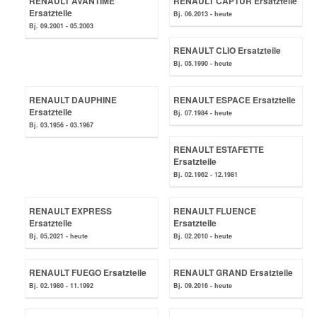
RENAULT AVANTIME
RENAULT CAPTUR Ersatzteile
Ersatzteile
Bj. 06.2013 - heute
Bj. 09.2001 - 05.2003
Smart Ersatzteile
RENAULT CLIO Ersatzteile
Bj. 05.1990 - heute
Suzuki Ersatzteile
RENAULT DAUPHINE
RENAULT ESPACE Ersatzteile
Ersatzteile
Bj. 07.1984 - heute
Toyota Ersatzteile
Bj. 03.1956 - 03.1967
RENAULT ESTAFETTE
Vauxhall Ersatzteile
Ersatzteile
Bj. 02.1962 - 12.1981
Volvo Ersatzteile
RENAULT EXPRESS
RENAULT FLUENCE
Ersatzteile
Ersatzteile
Bj. 05.2021 - heute
Bj. 02.2010 - heute
RENAULT FUEGO Ersatzteile
RENAULT GRAND Ersatzteile
Bj. 02.1980 - 11.1992
Bj. 09.2016 - heute