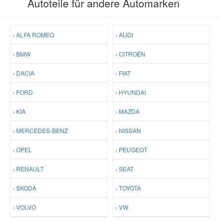
Autoteile für andere Automarken
› ALFA ROMEO
› AUDI
› BMW
› CITROËN
› DACIA
› FIAT
› FORD
› HYUNDAI
› KIA
› MAZDA
› MERCEDES-BENZ
› NISSAN
› OPEL
› PEUGEOT
› RENAULT
› SEAT
› SKODA
› TOYOTA
› VOLVO
› VW