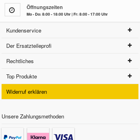
Öffnungszeiten
Daewoo Ersatzteile
Mo - Do: 8:00 - 18:00 Uhr | Fr: 8:00 - 17:00 Uhr
Scheibenreinigung
Karosserie Werkzeug
Werkstattbedarf
Daihatsu Ersatzteile
Kundenservice
Zündanlage und Glühanlage
Winter-Autozubehör
Der Ersatzteileprofi
Dodge Ersatzteile
Rechtliches
Honda Ersatzteile
Top Produkte
Hyundai Ersatzteile
Widerruf erklären
Jeep Ersatzteile
Unsere Zahlungsmethoden
Kia Ersatzteile
Lancia Ersatzteile