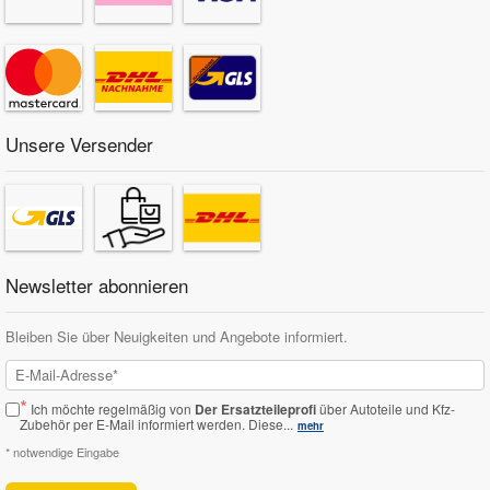
Mazda Ersatzteile
Mercedes Ersatzteile
Unsere Versender
Mini Ersatzteile
Mitsubishi Ersatzteile
Newsletter abonnieren
Nissan Ersatzteile
Bleiben Sie über Neuigkeiten und Angebote informiert.
Porsche Ersatzteile
*
Ich möchte regelmäßig von
Der Ersatzteileprofi
über Autoteile und Kfz-
Seat Ersatzteile
Zubehör per E-Mail informiert werden.
Diese...
mehr
* notwendige Eingabe
Skoda Ersatzteile