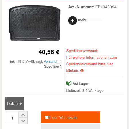
Art.-Nummer:
EP1046094
mehr
40,56 €
Speditionsversand:
Für weitere Informationen zum
inkl. 19% MwSt. zzgl.
Versand
mit
Speditionsversand bitte hier
Spedition *.
klicken.
Auf Lager
Lieferzeit: 3-5 Werktage
Details
in den Warenkorb