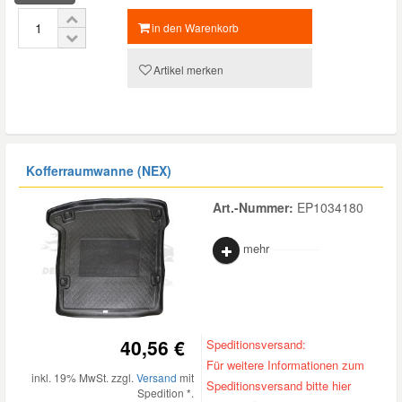
in den Warenkorb
Artikel merken
Kofferraumwanne (NEX)
Art.-Nummer:
EP1034180
mehr
40,56 €
Speditionsversand:
Für weitere Informationen zum
inkl. 19% MwSt. zzgl.
Versand
mit
Speditionsversand bitte hier
Spedition *.