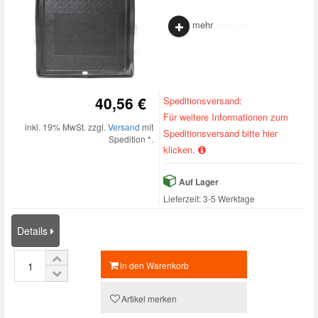
mehr
40,56 €
Speditionsversand:
Für weitere Informationen zum
inkl. 19% MwSt. zzgl.
Versand
mit
Speditionsversand bitte hier
Spedition *.
klicken.
Auf Lager
Lieferzeit: 3-5 Werktage
Details
in den Warenkorb
Artikel merken