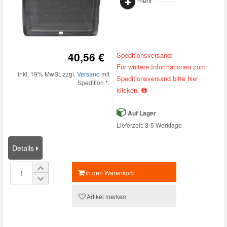
mehr
40,56 €
Speditionsversand:
Für weitere Informationen zum
inkl. 19% MwSt. zzgl.
Versand
mit
Speditionsversand bitte hier
Spedition *.
klicken.
Auf Lager
Lieferzeit: 3-5 Werktage
Details
in den Warenkorb
Artikel merken