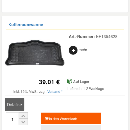
Daewoo Ersatzteile
Scheibenreinigung
Karosserie Werkzeug
Werkstattbedarf
Kofferraumwanne
Daihatsu Ersatzteile
Zündanlage und Glühanlage
Winter-Autozubehör
Art.-Nummer:
EP1354628
Dodge Ersatzteile
mehr
Honda Ersatzteile
Hyundai Ersatzteile
39,01 €
Auf Lager
Lieferzeit: 1-2 Werktage
inkl. 19% MwSt. zzgl.
Versand *
Jeep Ersatzteile
Details
Kia Ersatzteile
in den Warenkorb
Lancia Ersatzteile