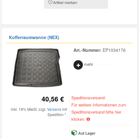
Artikel merken
Mazda Ersatzteile
Mercedes Ersatzteile
Kofferraumwanne (NEX)
Mini Ersatzteile
Art.-Nummer:
EP1034176
mehr
Mitsubishi Ersatzteile
Nissan Ersatzteile
40,56 €
Speditionsversand:
Porsche Ersatzteile
Für weitere Informationen zum
inkl. 19% MwSt. zzgl.
Versand
mit
Speditionsversand bitte hier
Spedition *.
klicken.
Seat Ersatzteile
Auf Lager
Skoda Ersatzteile