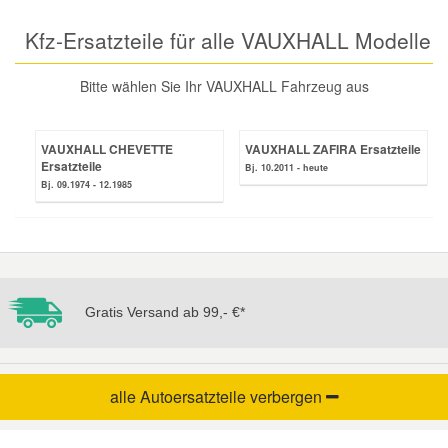
Reparatur-Zubehör
Schlüsselgehäuse
Kfz-Ersatzteile für alle VAUXHALL Modelle
Daewoo Ersatzteile
Scheibenreinigung
Bitte wählen Sie Ihr VAUXHALL Fahrzeug aus
Karosserie Werkzeug
Werkstattbedarf
Daihatsu Ersatzteile
Zündanlage und Glühanlage
Winter-Autozubehör
Dodge Ersatzteile
VAUXHALL CHEVETTE
VAUXHALL ZAFIRA Ersatzteile
Ersatzteile
Bj. 10.2011 - heute
Bj. 09.1974 - 12.1985
Honda Ersatzteile
Hyundai Ersatzteile
Gratis Versand ab 99,- €*
Jeep Ersatzteile
Kia Ersatzteile
alle Autoersatzteile
verbergen
Lancia Ersatzteile