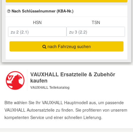
Total Motoröle
Druckluft Werkzeuge
Glühlampen
Montage
VW Ersatzteile
Heizung und Klimaanlage
Nach Schlüsselnummer (KBA-Nr.)
HSN
TSN
Fahrwerk Werkzeuge
Kfz-Pflege
Reiniger
Abarth Ersatzteile
Kraftstoffsystem
Halterung Abgasstrang
Kofferraumwanne
Rostlöser
Kühlung
Alfa Romeo Ersatzteile
nach Fahrzeug suchen
Lenkung
Handwerkzeuge
Ladetechnik für Elektroautos
Scheibenkleber
Audi Ersatzteile
Motor
VAUXHALL Ersatzteile & Zubehör
Kfz Spezialwerkzeuge
Marderschutz
Schmiermittel
BMW Ersatzteile
kaufen
Innenausstattung
VAUXHALL Teilekatalog
Leitungsverbinder
Nachrüstwischer
Chevrolet Ersatzteile
Karosserieteile
Bitte wählen Sie Ihr VAUXHALL Hauptmodell aus, um passende
Motortechnik Werkzeuge
Pannenhilfe
Chrysler Ersatzteile
VAUXHALL Autoersatzteile zu finden. Sie profitieren von unserem
Räder und Reifen
kompetenten Service und einer schnellen Lieferung.
Prüf- und Messwerkzeuge
Reifen Zubehör
Cupra Ersatzteile
Riementrieb