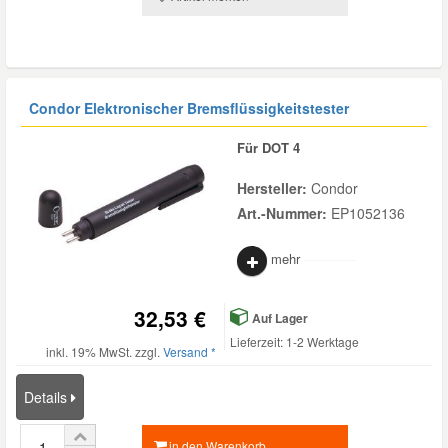
Condor Elektronischer Bremsflüssigkeitstester
Für DOT 4
Hersteller:
Condor
Art.-Nummer:
EP1052136
mehr
32,53 €
Auf Lager
Lieferzeit: 1-2 Werktage
inkl. 19% MwSt. zzgl.
Versand *
Details
in den Warenkorb