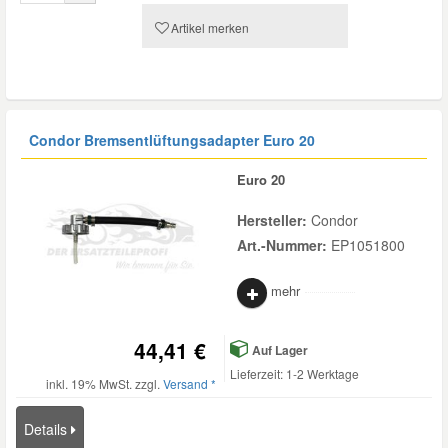
Artikel merken
Smart Ersatzteile
Suzuki Ersatzteile
Condor Bremsentlüftungsadapter Euro 20
Toyota Ersatzteile
Euro 20
Hersteller:
Condor
Vauxhall Ersatzteile
Art.-Nummer:
EP1051800
Volvo Ersatzteile
mehr
44,41 €
Auf Lager
Lieferzeit: 1-2 Werktage
inkl. 19% MwSt. zzgl.
Versand *
Details