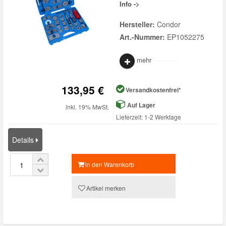
Info ->
Hersteller:
Condor
Art.-Nummer:
EP1052275
mehr
133,95 €
Versandkostenfrei*
Auf Lager
inkl. 19% MwSt.
Lieferzeit: 1-2 Werktage
Details
in den Warenkorb
Artikel merken