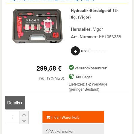
Reparatur-Zubehör
Schlüsselgehäuse
Hydraulik-Bördelgerät 13-
Daewoo Ersatzteile
Scheibenreinigung
tlg. (Vigor)
Karosserie Werkzeug
Werkstattbedarf
Daihatsu Ersatzteile
Hersteller:
Vigor
Zündanlage und Glühanlage
Art.-Nummer:
EP1056358
Winter-Autozubehör
Dodge Ersatzteile
mehr
Honda Ersatzteile
299,58 €
Versandkostenfrei*
Auf Lager
inkl. 19% MwSt.
Hyundai Ersatzteile
Lieferzeit: 1-2 Werktage
(geringer Bestand)
Jeep Ersatzteile
Details
Kia Ersatzteile
in den Warenkorb
Lancia Ersatzteile
Artikel merken