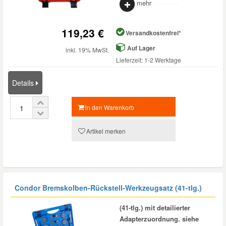
mehr
119,23 €
Versandkostenfrei*
Auf Lager
inkl. 19% MwSt.
Lieferzeit: 1-2 Werktage
Details
in den Warenkorb
Artikel merken
Condor Bremskolben-Rückstell-Werkzeugsatz (41-tlg.)
(41-tlg.) mit detailierter
Adapterzuordnung. siehe