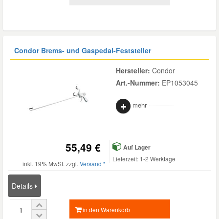
Mazda Ersatzteile
Mercedes Ersatzteile
Condor Brems- und Gaspedal-Feststeller
Hersteller:
Condor
Mini Ersatzteile
Art.-Nummer:
EP1053045
Mitsubishi Ersatzteile
mehr
Nissan Ersatzteile
55,49 €
Auf Lager
Lieferzeit: 1-2 Werktage
Porsche Ersatzteile
inkl. 19% MwSt. zzgl.
Versand *
Details
Seat Ersatzteile
in den Warenkorb
Skoda Ersatzteile