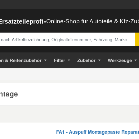
-
Ersatzteileprofi
Online-Shop für Autoteile & Kfz-Z
abe
en & Reifenzubehör
Filter
Zubehör
Werkzeuge
ntage
FA1 - Auspuff Montagepaste Repara