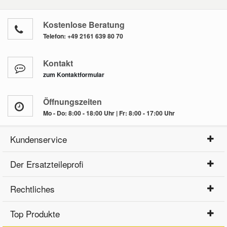
Daewoo Ersatzteile
Scheibenreinigung
Kostenlose Beratung
Karosserie Werkzeug
Werkstattbedarf
Telefon:
+49 2161 639 80 70
Daihatsu Ersatzteile
Zündanlage und Glühanlage
Winter-Autozubehör
Kontakt
zum Kontaktformular
Dodge Ersatzteile
Öffnungszeiten
Honda Ersatzteile
Mo - Do: 8:00 - 18:00 Uhr | Fr: 8:00 - 17:00 Uhr
Hyundai Ersatzteile
Kundenservice
Jeep Ersatzteile
Der Ersatzteileprofi
Rechtliches
Kia Ersatzteile
Top Produkte
Lancia Ersatzteile