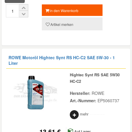
in den Warenkorb
Artikel merken
ROWE Motoröl Hightec Synt RS HC-C2 SAE 5W-30 - 1
Liter
Hightec Synt RS SAE 5W30
HC-C2
Hersteller:
ROWE
Art.-Nummer:
EP5060737
mehr
13,61 €
Auf Lager