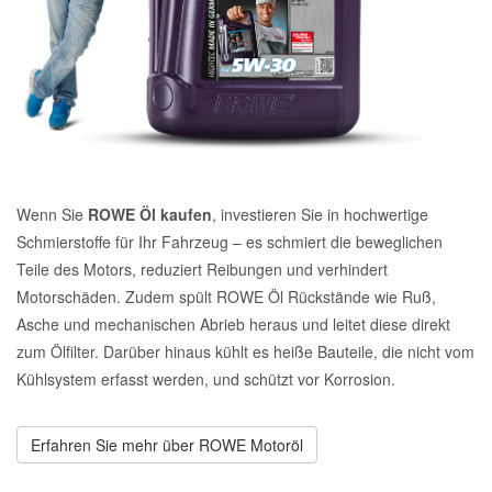
Daewoo Ersatzteile
Scheibenreinigung
Karosserie Werkzeug
Werkstattbedarf
Daihatsu Ersatzteile
Zündanlage und Glühanlage
Winter-Autozubehör
Dodge Ersatzteile
Wenn Sie
ROWE Öl kaufen
, investieren Sie in hochwertige
Honda Ersatzteile
Schmierstoffe für Ihr Fahrzeug – es schmiert die beweglichen
Teile des Motors, reduziert Reibungen und verhindert
Hyundai Ersatzteile
Motorschäden. Zudem spült ROWE Öl Rückstände wie Ruß,
Asche und mechanischen Abrieb heraus und leitet diese direkt
zum Ölfilter. Darüber hinaus kühlt es heiße Bauteile, die nicht vom
Jeep Ersatzteile
Kühlsystem erfasst werden, und schützt vor Korrosion.
Kia Ersatzteile
Erfahren Sie mehr über ROWE Motoröl
Lancia Ersatzteile