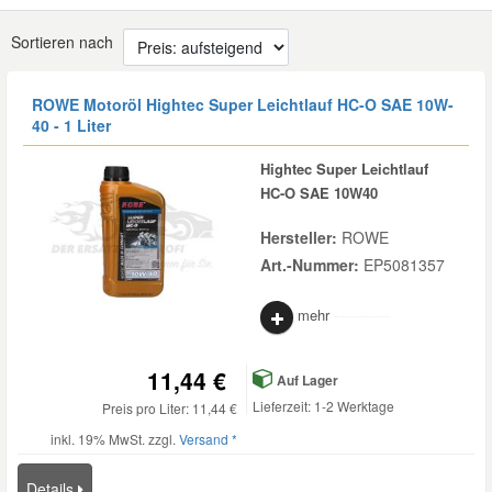
Sortieren nach
Mazda Ersatzteile
ROWE Motoröl Hightec Super Leichtlauf HC-O SAE 10W-
Mercedes Ersatzteile
40 - 1 Liter
Hightec Super Leichtlauf
Mini Ersatzteile
HC-O SAE 10W40
Mitsubishi Ersatzteile
Hersteller:
ROWE
Art.-Nummer:
EP5081357
Nissan Ersatzteile
mehr
Porsche Ersatzteile
11,44 €
Auf Lager
Lieferzeit: 1-2 Werktage
Preis pro Liter: 11,44 €
Seat Ersatzteile
inkl. 19% MwSt. zzgl.
Versand *
Skoda Ersatzteile
Details