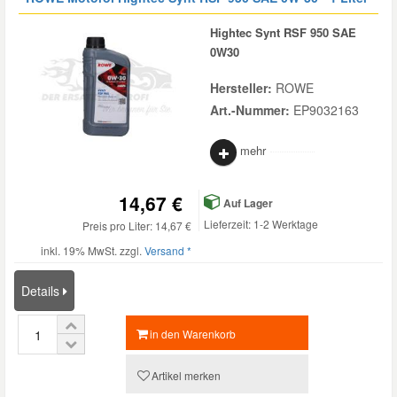
Hightec Synt RSF 950 SAE
0W30
Hersteller:
ROWE
Art.-Nummer:
EP9032163
mehr
14,67 €
Auf Lager
Lieferzeit: 1-2 Werktage
Preis pro Liter: 14,67 €
inkl. 19% MwSt. zzgl.
Versand *
Details
in den Warenkorb
Artikel merken