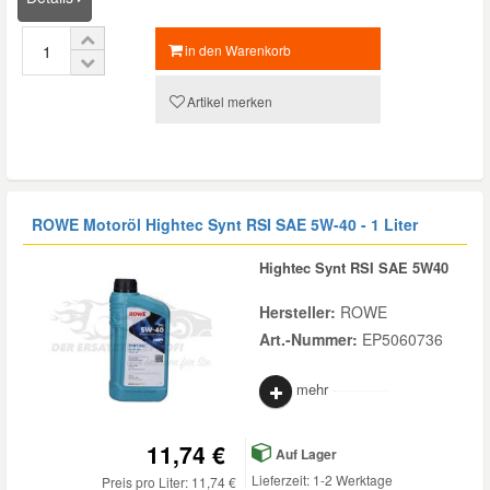
in den Warenkorb
Smart Ersatzteile
Artikel merken
Suzuki Ersatzteile
Toyota Ersatzteile
ROWE Motoröl Hightec Synt RSI SAE 5W-40 - 1 Liter
Vauxhall Ersatzteile
Hightec Synt RSI SAE 5W40
Volvo Ersatzteile
Hersteller:
ROWE
Art.-Nummer:
EP5060736
mehr
11,74 €
Auf Lager
Lieferzeit: 1-2 Werktage
Preis pro Liter: 11,74 €