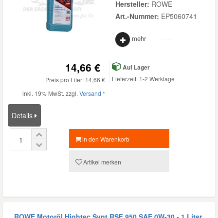
Hersteller:
ROWE
Art.-Nummer:
EP5060741
mehr
14,66 €
Auf Lager
Lieferzeit: 1-2 Werktage
Preis pro Liter: 14,66 €
inkl. 19% MwSt. zzgl.
Versand *
Details
in den Warenkorb
Artikel merken
ROWE Motoröl Hightec Synt RSF 950 SAE 0W-30 - 1 Liter