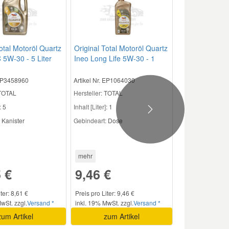
otal Motoröl Quartz
Original Total Motoröl Quartz
5W-30 - 5 Liter
Ineo Long Life 5W-30 - 1
Liter T4001
 EP3458960
Artikel Nr. EP1064030
OTAL
Hersteller:
TOTAL
:
5
Inhalt [Liter]:
1
Next
Kanister
Gebindeart:
Dose
mehr
 €
9,46 €
ter: 8,61 €
Preis pro Liter: 9,46 €
wSt. zzgl.
Versand *
inkl. 19% MwSt. zzgl.
Versand *
zum Artikel
zum Artikel