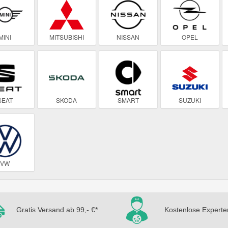
MINI
MITSUBISHI
NISSAN
OPEL
SEAT
SKODA
SMART
SUZUKI
VW
Gratis Versand ab 99,- €*
Kostenlose Experte