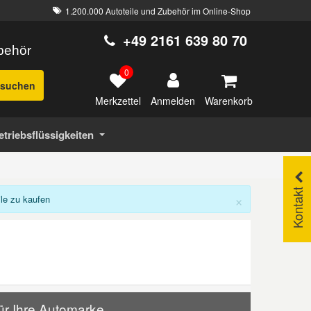
1.200.000 Autoteile und Zubehör im Online-Shop
+49 2161 639 80 70
ubehör
0
suchen
Merkzettel
Warenkorb
Anmelden
etriebsflüssigkeiten
Kontakt
×
le zu kaufen
ür Ihre Automarke