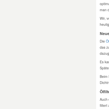
optim
man d
Wir, v
heutig
Neue
Die
Ö
das z
dazug
Es ka
Späte
Beim 
Dichtr
Ölfil
Auch 
filter