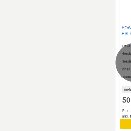
Smart Ersatzteile
ROWE
Suzuki Ersatzteile
RSI 
Artik
Toyota Ersatzteile
Herste
Herste
Vauxhall Ersatzteile
Inhalt 
Gebin
Volvo Ersatzteile
meh
50
Preis
inkl.