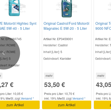
 Motoröl Hightec Synt
Original Castrol/Ford Motoröl
Original T
SAE 5W-40 - 5 Liter
Magnatec E 5W-20 - 5 Liter
9000 NFC 
CAS1005
T105
el Nr. EP5060745
Artikel Nr. EP3459001
Artikel Nr.
ller
: ROWE
Hersteller:
Castrol
Hersteller:
T
ller:
ROWE
Inhalt [Liter]:
5
Inhalt [Liter]
Previous
[Liter]:
5
Gebindeart:
Kanister
Gebindeart:
deart:
Kanister
r
mehr
mehr
,27 €
53,50 €
43,05
 pro Liter: 10,05 €
Preis pro Liter: 10,70 €
Preis pro Li
 19% MwSt. zzgl.
Versand *
inkl. 19% MwSt. zzgl.
Versand *
inkl. 19% M
zum Artikel
zum Artikel