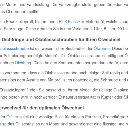
ale Motor- und Fahrleistung. Die Fahrzeughersteller geben für jedes F
as Öl erneuern sollte.
om Ersatzteileprofi, bieten Ihnen
HTX Klassiker
Motorenöl, welches spez
e Fahrzeuge. Diese erhalten Sie in den Varianten 1 Liter, 5 Liter, 20 Lit
 Dichtringe und Ölablassschrauben für Ihren Ölwechsel
lablassschraube
ist ein wesentlicher Bestandteil der
Ölwanne
. Diese be
ur Schmierung benötigte Motoröl. Die Ölablassschraube ist mittig der Ö
ehörige
Dichtring
. Diese beiden Komponenten sorgen dann dafür, dass
nn vorkommen, dass die Ölablassschraube nach einiger Zeit rostig und 
stens bei dem Austritt von Motoröl ist es notwendig, die Schraube und
Ersatzteileprof finden Sie passend zu Ihrem Modell die richtige Ölabl
inge bieten wird in hochwertiger Erstausrüsterqualität in Kupfer oder Si
terwechsel für den optimalen Ölwechsel
der
Ölfilter
spielt eine wichtige Rolle für ein von Partikeln, Fremdkörpe
t also das Öl, schützt so den Motor und gewährleistet eine flüssige un