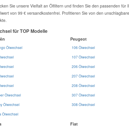
ken Sie unsere Vielfalt an Ölfiltern und finden Sie den passenden für 
llwert von 99 € versandkostenfrei. Profitieren Sie von den unschlagba
kte.
chsel für TOP Modelle
oën
Peugeot
ingo Ölwechsel
106 Ölwechsel
lwechsel
107 Ölwechsel
lwechsel
206 Ölwechsel
lwechsel
207 Ölwechsel
lwechsel
208 Ölwechsel
er Ölwechsel
307 Ölwechsel
y Ölwechsel
308 Ölwechsel
a Ölwechsel
a
Fiat