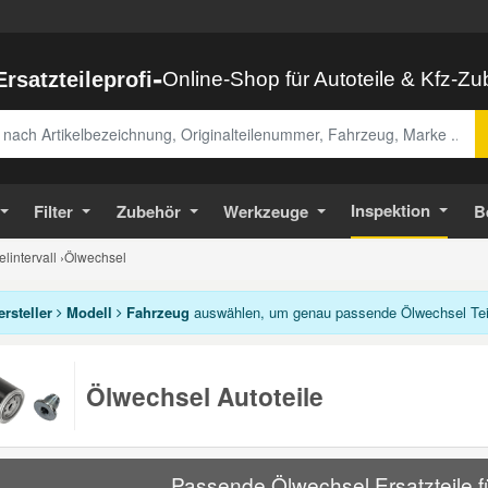
-
Ersatzteileprofi
Online-Shop für Autoteile & Kfz-Z
abe
Inspektion
Filter
Zubehör
Werkzeuge
B
lintervall
›
Ölwechsel
ersteller
Modell
Fahrzeug
auswählen, um genau passende Ölwechsel Tei
Ölwechsel Autoteile
Passende Ölwechsel Ersatzteile f