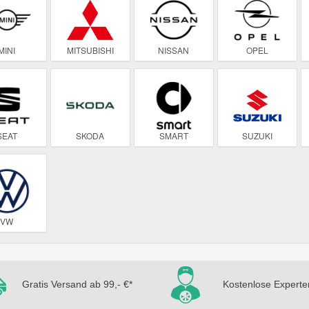
MINI
MITSUBISHI
NISSAN
OPEL
SEAT
SKODA
SMART
SUZUKI
VW
Gratis Versand ab 99,- €*
Kostenlose Experte