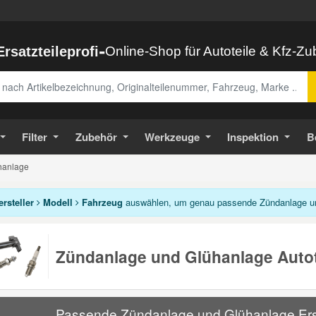
-
Ersatzteileprofi
Online-Shop für Autoteile & Kfz-Z
abe
Filter
Zubehör
Werkzeuge
Inspektion
B
hanlage
ersteller
Modell
Fahrzeug
auswählen, um genau passende Zündanlage un
Zündanlage und Glühanlage Autot
Passende Zündanlage und Glühanlage Ersat