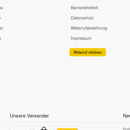
ns
Barrierefreiheit
e
Datenschutz
er
Widerrufsbelehrung
p
Impressum
Widerruf erklären
Unsere Versender
New
Blei