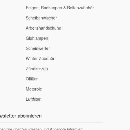
Felgen, Radkappen & Reifenzubehör
Scheibenwischer
Arbeitshandschuhe
Glühlampen
Scheinwerfer
Winter-Zubehör
Zündkerzen
Ölfilter
Motoröle
Luftfilter
sletter abonnieren
ben Sie über Neuigkeiten und Angebote informiert.