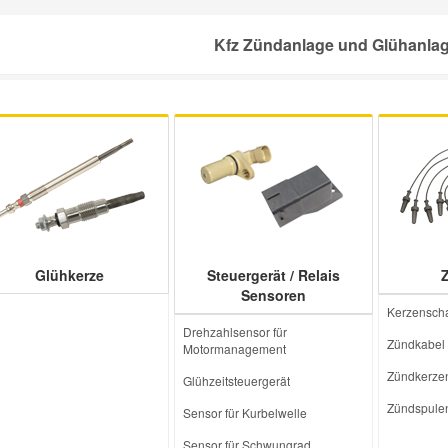
Kfz Zündanlage und Glühanlage
Glühkerze
Steuergerät / Relais
Sensoren
Kerzenscha
Drehzahlsensor für
Zündkabel
Motormanagement
Zündkerzen
Glühzeitsteuergerät
Zündspulen
Sensor für Kurbelwelle
Sensor für Schwungrad