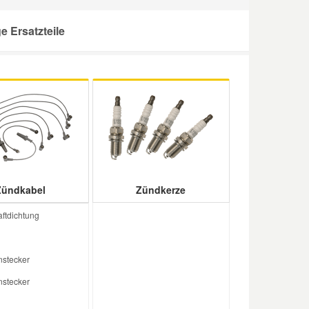
 Ersatzteile
Zündkabel
Zündkerze
ftdichtung
stecker
stecker