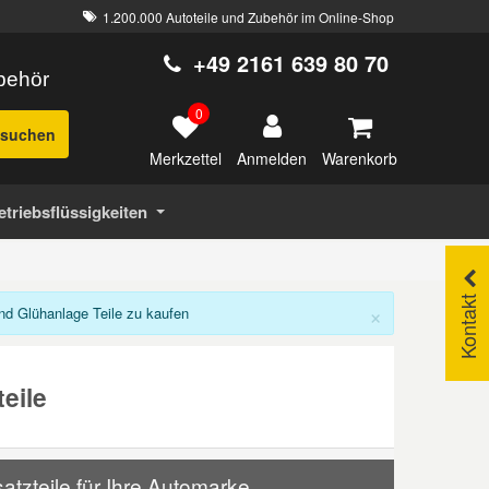
1.200.000 Autoteile und Zubehör im Online-Shop
+49 2161 639 80 70
ubehör
0
suchen
Merkzettel
Warenkorb
Anmelden
etriebsflüssigkeiten
Kontakt
×
d Glühanlage Teile zu kaufen
eile
zteile für Ihre Automarke