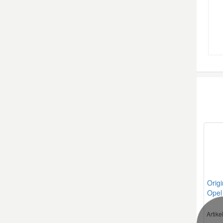
Origi
Opel
Artik