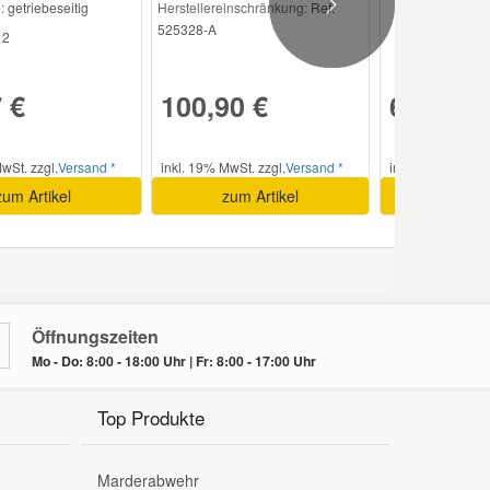
:
getriebeseitig
Herstellereinschränkung:
Ref:
Next
525328-A
2
 €
100,90 €
61,92 €
wSt. zzgl.
Versand *
inkl. 19% MwSt. zzgl.
Versand *
inkl. 19% MwSt. 
zum Artikel
zum Artikel
zum A
Öffnungszeiten
Mo - Do: 8:00 - 18:00 Uhr | Fr: 8:00 - 17:00 Uhr
Top Produkte
Marderabwehr