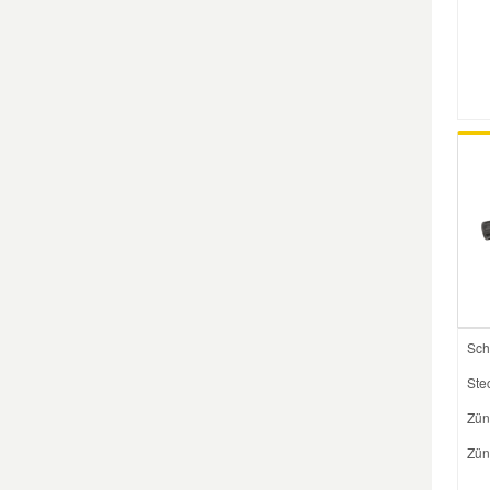
Smart Ersatzteile
Suzuki Ersatzteile
Toyota Ersatzteile
Vauxhall Ersatzteile
Volvo Ersatzteile
Sch
Ste
Zün
Zün