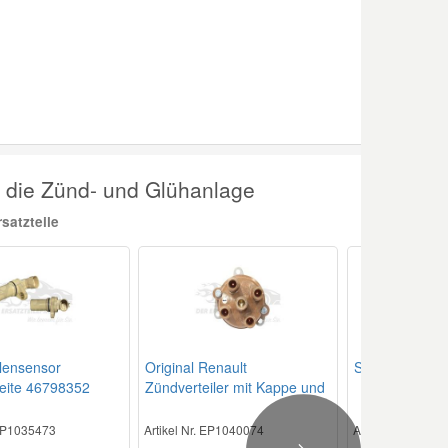
r die Zünd- und Glühanlage
satzteile
lensensor
Original Renault
Stabzündspul
eite 46798352
Zündverteiler mit Kappe und
Rotor 7700716091
 EP1035473
Artikel Nr. EP1040074
Artikel Nr. EP10