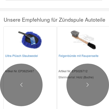
Unsere Empfehlung für Zündspule Autoteile
Ultra-Plüsch Staubwedel
Felgenbürste mit Raupenseite
Artikel Nr. EP3625497
Artikel Nr. EP5026712
Stielmaterial:
Holz (Buche)
Previous
Next