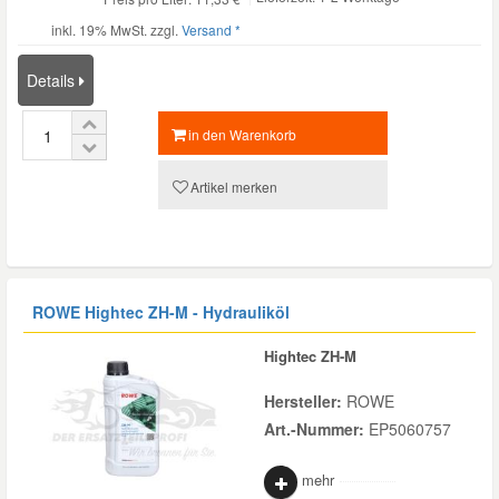
inkl. 19% MwSt. zzgl.
Versand *
Smart Ersatzteile
Details
Suzuki Ersatzteile
in den Warenkorb
Toyota Ersatzteile
Artikel merken
Vauxhall Ersatzteile
Volvo Ersatzteile
ROWE Hightec ZH-M - Hydrauliköl
Hightec ZH-M
Hersteller:
ROWE
Art.-Nummer:
EP5060757
mehr