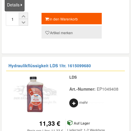
Details
Mazda Ersatzteile
in den Warenkorb
Mercedes Ersatzteile
Artikel merken
Mini Ersatzteile
Mitsubishi Ersatzteile
Hydraulikflüssigkeit LDS 1ltr.
1615099680
LDS
Nissan Ersatzteile
Art.-Nummer:
EP1049408
Porsche Ersatzteile
mehr
Seat Ersatzteile
11,33 €
Auf Lager
Skoda Ersatzteile
Lieferzeit: 1-2 Werktage
Preis pro Liter: 11,33 €