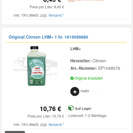
Preis pro Liter: 8,45 €
Daewoo Ersatzteile
Scheibenreinigung
Karosserie Werkzeug
Werkstattbedarf
inkl. 19% MwSt. zzgl.
Versand *
Daihatsu Ersatzteile
Zündanlage und Glühanlage
Winter-Autozubehör
Original Citroen LHM+ 1 ltr.
1615099880
Dodge Ersatzteile
LHM+
Hersteller:
Citroen
Honda Ersatzteile
Art.-Nummer:
EP1048076
Original Ersatzteil
Hyundai Ersatzteile
mehr
Jeep Ersatzteile
10,76 €
Auf Lager
Kia Ersatzteile
Lieferzeit: 1-2 Werktage
Preis pro Liter: 10,76 €
inkl. 19% MwSt. zzgl.
Versand *
Lancia Ersatzteile