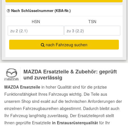
Total Motoröle
Druckluft Werkzeuge
Glühlampen
Montage
VW Ersatzteile
Heizung und Klimaanlage
Nach Schlüsselnummer (KBA-Nr.)
HSN
TSN
Fahrwerk Werkzeuge
Kfz-Pflege
Reiniger
Abarth Ersatzteile
Kraftstoffsystem
Halterung Abgasstrang
Kofferraumwanne
Rostlöser
Kühlung
Alfa Romeo Ersatzteile
nach Fahrzeug suchen
Lenkung
Handwerkzeuge
Ladetechnik für Elektroautos
Scheibenkleber
Audi Ersatzteile
Motor
MAZDA Ersatzteile & Zubehör: geprüft
Kfz Spezialwerkzeuge
Marderschutz
Schmiermittel
BMW Ersatzteile
und zuverlässig
Innenausstattung
MAZDA Ersatzteile
in hoher Qualität sind für die präzise
Leitungsverbinder
Nachrüstwischer
Chevrolet Ersatzteile
Funktionsfähigkeit Ihres Fahrzeugs wichtig. Die Teile aus
Karosserieteile
unserem Shop sind exakt auf die technischen Anforderungen der
Motortechnik Werkzeuge
Pannenhilfe
Chrysler Ersatzteile
einzelnen Fahrzeugbaureihen abgestimmt. Dadurch bleibt auch
Räder und Reifen
Ihr Fahrzeug langfristig zuverlässig. Der Ersatzteileprofi stellt
Prüf- und Messwerkzeuge
Reifen Zubehör
Cupra Ersatzteile
Ihnen geprüfte Ersatzteile
in Erstausrüsterqualität
für Ihr
Riementrieb