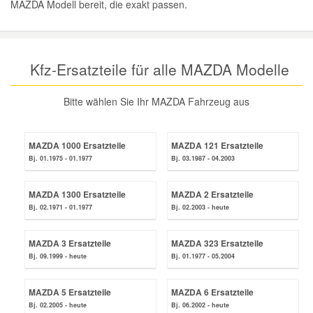
MAZDA Modell bereit, die exakt passen.
Reparatur-Zubehör
Schlüsselgehäuse
Daewoo Ersatzteile
Scheibenreinigung
Karosserie Werkzeug
Werkstattbedarf
Daihatsu Ersatzteile
Kfz-Ersatzteile für alle MAZDA Modelle
Zündanlage und Glühanlage
Winter-Autozubehör
Bitte wählen Sie Ihr MAZDA Fahrzeug aus
Dodge Ersatzteile
Honda Ersatzteile
MAZDA 1000 Ersatzteile
MAZDA 121 Ersatzteile
Bj. 01.1975 - 01.1977
Bj. 03.1987 - 04.2003
Hyundai Ersatzteile
MAZDA 1300 Ersatzteile
MAZDA 2 Ersatzteile
Bj. 02.1971 - 01.1977
Bj. 02.2003 - heute
Jeep Ersatzteile
MAZDA 3 Ersatzteile
MAZDA 323 Ersatzteile
Bj. 09.1999 - heute
Bj. 01.1977 - 05.2004
Kia Ersatzteile
MAZDA 5 Ersatzteile
MAZDA 6 Ersatzteile
Lancia Ersatzteile
Bj. 02.2005 - heute
Bj. 06.2002 - heute