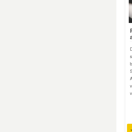
D
s
b
S
A
v
v