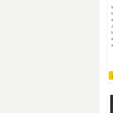
W
Smart Ersatzteile
f
d
J
Suzuki Ersatzteile
b
a
Toyota Ersatzteile
a
Vauxhall Ersatzteile
Volvo Ersatzteile