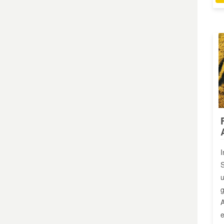
I
S
u
g
A
e