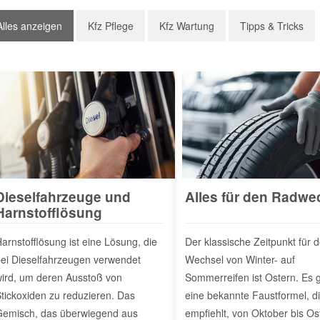
Alles anzeigen
Kfz Pflege
Kfz Wartung
Tipps & Tricks
Dieselfahrzeuge und
Alles für den Radwe
Harnstofflösung
arnstofflösung ist eine Lösung, die
Der klassische Zeitpunkt für 
ei Dieselfahrzeugen verwendet
Wechsel von Winter- auf
ird, um deren Ausstoß von
Sommerreifen ist Ostern. Es g
tickoxiden zu reduzieren. Das
eine bekannte Faustformel, d
emisch, das überwiegend aus
empfiehlt, von Oktober bis Os