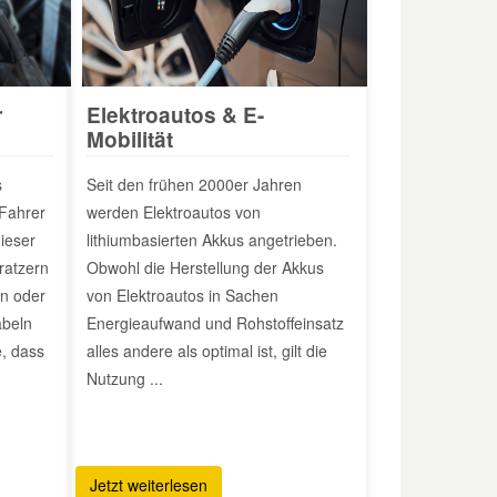
r
Elektroautos & E-
Mobilität
s
Seit den frühen 2000er Jahren
Fahrer
werden Elektroautos von
ieser
lithiumbasierten Akkus angetrieben.
ratzern
Obwohl die Herstellung der Akkus
n oder
von Elektroautos in Sachen
abeln
Energieaufwand und Rohstoffeinsatz
e, dass
alles andere als optimal ist, gilt die
Nutzung ...
Jetzt weiterlesen