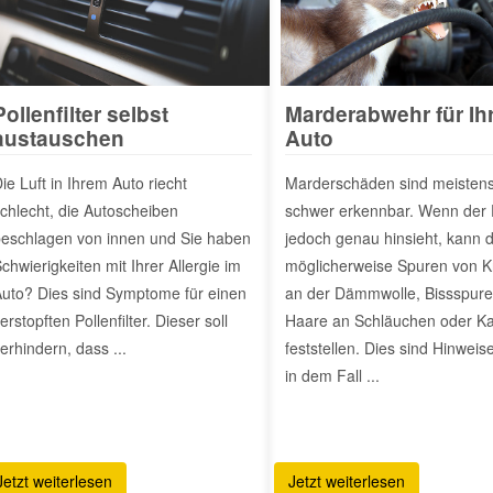
Pollenfilter selbst
Marderabwehr für Ih
austauschen
Auto
ie Luft in Ihrem Auto riecht
Marderschäden sind meisten
chlecht, die Autoscheiben
schwer erkennbar. Wenn der 
eschlagen von innen und Sie haben
jedoch genau hinsieht, kann d
chwierigkeiten mit Ihrer Allergie im
möglicherweise Spuren von K
uto? Dies sind Symptome für einen
an der Dämmwolle, Bissspure
erstopften Pollenfilter. Dieser soll
Haare an Schläuchen oder K
erhindern, dass ...
feststellen. Dies sind Hinweis
in dem Fall ...
Jetzt weiterlesen
Jetzt weiterlesen