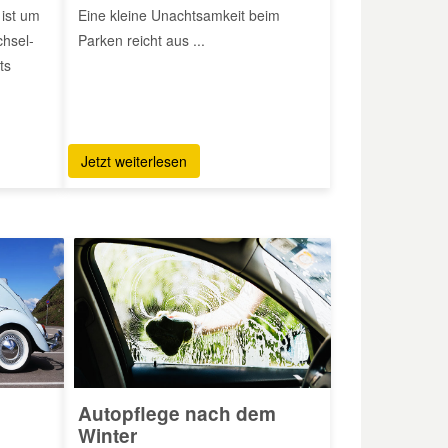
 ist um
Eine kleine Unachtsamkeit beim
chsel-
Parken reicht aus ...
ts
Jetzt weiterlesen
m
Autopflege nach dem
Winter