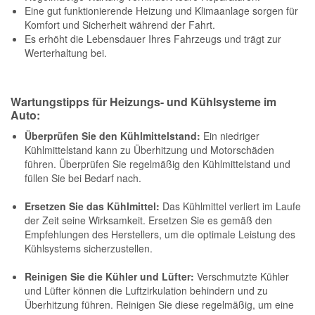
Eine gut funktionierende Heizung und Klimaanlage sorgen für
Reparatur-Zubehör
Schlüsselgehäuse
Komfort und Sicherheit während der Fahrt.
Daewoo Ersatzteile
Scheibenreinigung
Es erhöht die Lebensdauer Ihres Fahrzeugs und trägt zur
Werterhaltung bei.
Karosserie Werkzeug
Werkstattbedarf
Daihatsu Ersatzteile
Zündanlage und Glühanlage
Wartungstipps für Heizungs- und Kühlsysteme im
Winter-Autozubehör
Dodge Ersatzteile
Auto:
Überprüfen Sie den Kühlmittelstand:
Ein niedriger
Honda Ersatzteile
Kühlmittelstand kann zu Überhitzung und Motorschäden
führen. Überprüfen Sie regelmäßig den Kühlmittelstand und
füllen Sie bei Bedarf nach.
Hyundai Ersatzteile
Ersetzen Sie das Kühlmittel:
Das Kühlmittel verliert im Laufe
der Zeit seine Wirksamkeit. Ersetzen Sie es gemäß den
Jeep Ersatzteile
Empfehlungen des Herstellers, um die optimale Leistung des
Kühlsystems sicherzustellen.
Kia Ersatzteile
Reinigen Sie die Kühler und Lüfter:
Verschmutzte Kühler
und Lüfter können die Luftzirkulation behindern und zu
Überhitzung führen. Reinigen Sie diese regelmäßig, um eine
Lancia Ersatzteile