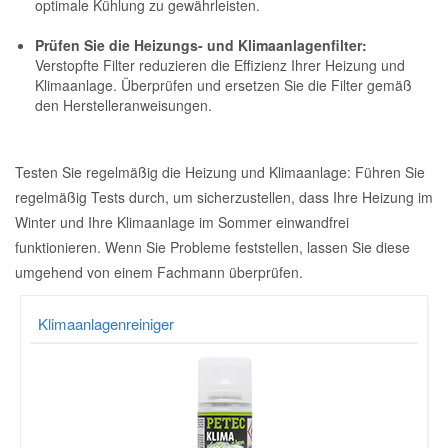
optimale Kühlung zu gewährleisten.
Mazda Ersatzteile
Prüfen Sie die Heizungs- und Klimaanlagenfilter:
Verstopfte Filter reduzieren die Effizienz Ihrer Heizung und
Klimaanlage. Überprüfen und ersetzen Sie die Filter gemäß
Mercedes Ersatzteile
den Herstelleranweisungen.
Mini Ersatzteile
Testen Sie regelmäßig die Heizung und Klimaanlage: Führen Sie
regelmäßig Tests durch, um sicherzustellen, dass Ihre Heizung im
Mitsubishi Ersatzteile
Winter und Ihre Klimaanlage im Sommer einwandfrei
funktionieren. Wenn Sie Probleme feststellen, lassen Sie diese
Nissan Ersatzteile
umgehend von einem Fachmann überprüfen.
Klimaanlagenreiniger
Porsche Ersatzteile
Seat Ersatzteile
Skoda Ersatzteile