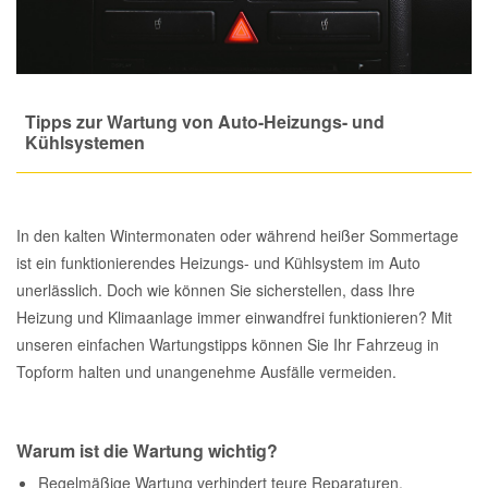
Total Motoröle
Druckluft Werkzeuge
Glühlampen
Montage
VW Ersatzteile
Heizung und Klimaanlage
Fahrwerk Werkzeuge
Kfz-Pflege
Reiniger
Abarth Ersatzteile
Kraftstoffsystem
Tipps zur Wartung von Auto-Heizungs- und
Kühlsystemen
Halterung Abgasstrang
Kofferraumwanne
Rostlöser
Kühlung
Alfa Romeo Ersatzteile
Lenkung
Handwerkzeuge
Ladetechnik für Elektroautos
Scheibenkleber
Audi Ersatzteile
In den kalten Wintermonaten oder während heißer Sommertage
Motor
ist ein funktionierendes Heizungs- und Kühlsystem im Auto
Kfz Spezialwerkzeuge
Marderschutz
Schmiermittel
BMW Ersatzteile
unerlässlich. Doch wie können Sie sicherstellen, dass Ihre
Heizung und Klimaanlage immer einwandfrei funktionieren? Mit
Innenausstattung
Leitungsverbinder
Nachrüstwischer
Chevrolet Ersatzteile
unseren einfachen Wartungstipps können Sie Ihr Fahrzeug in
Topform halten und unangenehme Ausfälle vermeiden.
Karosserieteile
Motortechnik Werkzeuge
Pannenhilfe
Chrysler Ersatzteile
Räder und Reifen
Warum ist die Wartung wichtig?
Prüf- und Messwerkzeuge
Reifen Zubehör
Cupra Ersatzteile
Regelmäßige Wartung verhindert teure Reparaturen.
Riementrieb