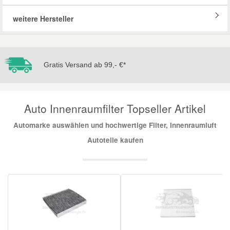
weitere Hersteller
Mazda Ersatzteile
Mercedes Ersatzteile
Gratis Versand ab 99,- €*
Mini Ersatzteile
Auto Innenraumfilter Topseller Artikel
Mitsubishi Ersatzteile
Automarke auswählen und hochwertige Filter, Innenraumluft
Nissan Ersatzteile
Autoteile kaufen
Porsche Ersatzteile
Seat Ersatzteile
Skoda Ersatzteile