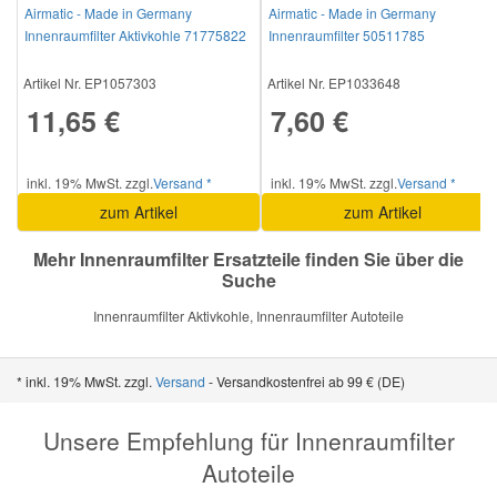
Airmatic - Made in Germany
Airmatic - Made in Germany
Innenraumfilter Aktivkohle 71775822
Innenraumfilter 50511785
Smart Ersatzteile
Artikel Nr. EP1057303
Artikel Nr. EP1033648
11,65 €
7,60 €
Suzuki Ersatzteile
inkl. 19% MwSt. zzgl.
Versand *
inkl. 19% MwSt. zzgl.
Versand *
Toyota Ersatzteile
zum Artikel
zum Artikel
Vauxhall Ersatzteile
Mehr Innenraumfilter Ersatzteile finden Sie über die
Suche
Volvo Ersatzteile
Innenraumfilter Aktivkohle, Innenraumfilter Autoteile
* inkl. 19% MwSt. zzgl.
Versand
- Versandkostenfrei ab 99 € (DE)
Unsere Empfehlung für Innenraumfilter
Autoteile