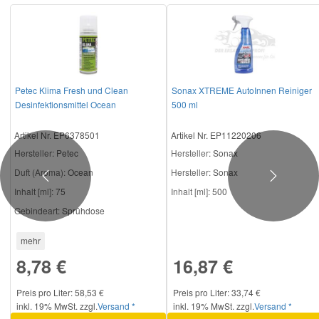
Petec Klima Fresh und Clean
Sonax XTREME AutoInnen Reiniger
Desinfektionsmittel Ocean
500 ml
Artikel Nr. EP6378501
Artikel Nr. EP11220206
Hersteller
: Petec
Hersteller
: Sonax
Duft (Aroma):
Ocean
Hersteller:
Sonax
Previous
Next
Inhalt [ml]:
75
Inhalt [ml]:
500
Gebindeart:
Sprühdose
mehr
8,78 €
16,87 €
Preis pro Liter: 58,53 €
Preis pro Liter: 33,74 €
inkl. 19% MwSt. zzgl.
Versand *
inkl. 19% MwSt. zzgl.
Versand *