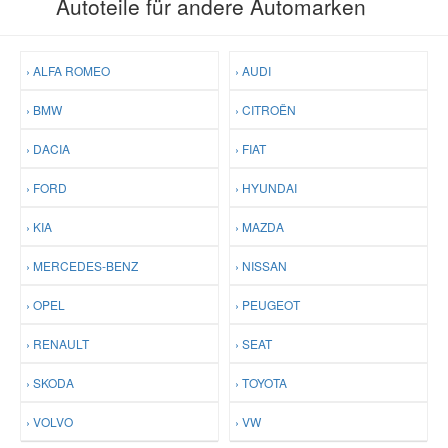
Autoteile für andere Automarken
› ALFA ROMEO
› AUDI
› BMW
› CITROËN
› DACIA
› FIAT
› FORD
› HYUNDAI
› KIA
› MAZDA
› MERCEDES-BENZ
› NISSAN
› OPEL
› PEUGEOT
› RENAULT
› SEAT
› SKODA
› TOYOTA
› VOLVO
› VW