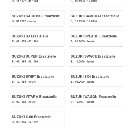
Bj. 11.1977 - 01.1984
Bj. 02.1983 - 12.2013
Mazda Ersatzteile
SUZUKI S-CROSS Ersatzteile
SUZUKI SAMURAI Ersatzteile
Bj. 01.2022 - heute
Bj. 11.1988 - 12.2004
Mercedes Ersatzteile
SUZUKI SJ Ersatzteile
SUZUKI SPLASH Ersatzteile
Bj. 09.1979 - 03.1991
Bj. 01.2008 - heute
Mini Ersatzteile
SUZUKI SUPER Ersatzteile
SUZUKI SWACE Ersatzteile
Mitsubishi Ersatzteile
Bj. 07.1985 - 03.1999
Bj. 10.2020 - heute
SUZUKI SWIFT Ersatzteile
SUZUKI SX4 Ersatzteile
Nissan Ersatzteile
Bj. 10.1983 - heute
Bj. 06.2006 - heute
Porsche Ersatzteile
SUZUKI VITARA Ersatzteile
SUZUKI WAGON Ersatzteile
Bj. 07.1988 - heute
Bj. 10.1997 - heute
Seat Ersatzteile
SUZUKI X-90 Ersatzteile
Bj. 09.1995 - 12.1997
Skoda Ersatzteile