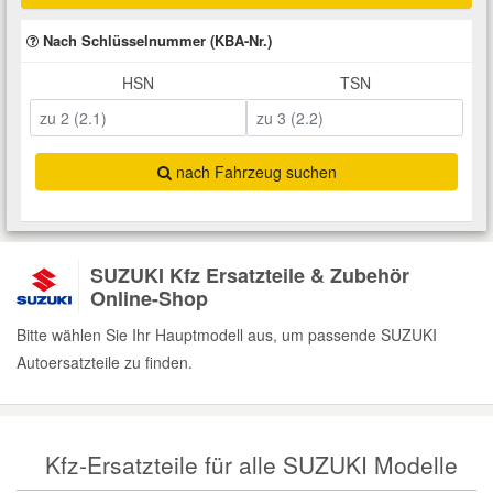
Total Motoröle
Druckluft Werkzeuge
Glühlampen
Montage
VW Ersatzteile
Heizung und Klimaanlage
Nach Schlüsselnummer (KBA-Nr.)
HSN
TSN
Fahrwerk Werkzeuge
Kfz-Pflege
Reiniger
Abarth Ersatzteile
Kraftstoffsystem
Halterung Abgasstrang
Kofferraumwanne
Rostlöser
Kühlung
Alfa Romeo Ersatzteile
nach Fahrzeug suchen
Lenkung
Handwerkzeuge
Ladetechnik für Elektroautos
Scheibenkleber
Audi Ersatzteile
Motor
SUZUKI Kfz Ersatzteile & Zubehör
Kfz Spezialwerkzeuge
Marderschutz
Schmiermittel
BMW Ersatzteile
Online-Shop
Innenausstattung
Bitte wählen Sie Ihr Hauptmodell aus, um passende SUZUKI
Leitungsverbinder
Nachrüstwischer
Chevrolet Ersatzteile
Autoersatzteile zu finden.
Karosserieteile
Motortechnik Werkzeuge
Pannenhilfe
Chrysler Ersatzteile
Räder und Reifen
Kfz-Ersatzteile für alle SUZUKI Modelle
Prüf- und Messwerkzeuge
Reifen Zubehör
Cupra Ersatzteile
Riementrieb