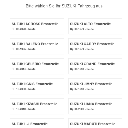
Bitte wählen Sie Ihr SUZUKI Fahrzeug aus
Reparatur-Zubehör
Schlüsselgehäuse
Daewoo Ersatzteile
Scheibenreinigung
SUZUKI ACROSS Ersatzteile
SUZUKI ALTO Ersatzteile
Karosserie Werkzeug
Werkstattbedarf
Daihatsu Ersatzteile
Zündanlage und Glühanlage
Bj. 06.2020 - heute
Bj. 03.1979 - heute
Winter-Autozubehör
Dodge Ersatzteile
SUZUKI BALENO Ersatzteile
SUZUKI CARRY Ersatzteile
Bj. 03.1995 - heute
Bj. 10.1979 - heute
Honda Ersatzteile
SUZUKI CELERIO Ersatzteile
SUZUKI GRAND Ersatzteile
Bj. 02.2014 - heute
Bj. 03.1998 - heute
Hyundai Ersatzteile
SUZUKI IGNIS Ersatzteile
SUZUKI JIMNY Ersatzteile
Bj. 10.2000 - heute
Bj. 07.1998 - heute
Jeep Ersatzteile
SUZUKI KIZASHI Ersatzteile
SUZUKI LIANA Ersatzteile
Kia Ersatzteile
Bj. 10.2010 - heute
Bj. 06.2001 - heute
SUZUKI LJ Ersatzteile
SUZUKI MARUTI Ersatzteile
Lancia Ersatzteile