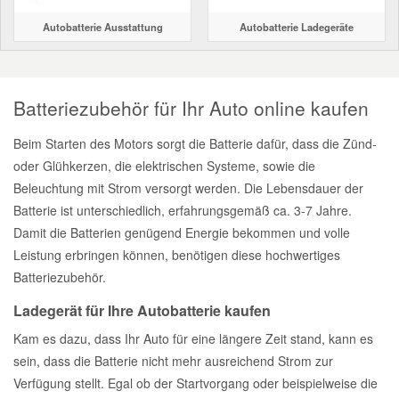
Halterung Abgasstrang
Total Motoröle
Druckluft Werkzeuge
Glühlampen
Montage
VW Ersatzteile
Autobatterie Ausstattung
Autobatterie Ladegeräte
Heizung und Klimaanlage
Handwerkzeuge
Fahrwerk Werkzeuge
Kfz-Pflege
Reiniger
Abarth Ersatzteile
Kraftstoffsystem
Kfz Spezialwerkzeuge
Batteriezubehör für Ihr Auto online kaufen
Leitungsverbinder
Halterung Abgasstrang
Kofferraumwanne
Rostlöser
Kühlung
Alfa Romeo Ersatzteile
Beim Starten des Motors sorgt die Batterie dafür, dass die Zünd-
Motortechnik Werkzeuge
oder Glühkerzen, die elektrischen Systeme, sowie die
Lenkung
Handwerkzeuge
Ladetechnik für Elektroautos
Scheibenkleber
Audi Ersatzteile
Prüf- & Messwerkzeuge
Beleuchtung mit Strom versorgt werden. Die Lebensdauer der
Batterie ist unterschiedlich, erfahrungsgemäß ca. 3-7 Jahre.
Motor
Reparatur-Zubehör
Kfz Spezialwerkzeuge
Marderschutz
Schmiermittel
BMW Ersatzteile
Damit die Batterien genügend Energie bekommen und volle
Werkzeug Karosserie
Leistung erbringen können, benötigen diese hochwertiges
Innenausstattung
Leitungsverbinder
Nachrüstwischer
Batteriezubehör.
Chevrolet Ersatzteile
Karosserieteile
Ladegerät für Ihre Autobatterie kaufen
Motortechnik Werkzeuge
Pannenhilfe
Chrysler Ersatzteile
Kam es dazu, dass Ihr Auto für eine längere Zeit stand, kann es
Räder und Reifen
sein, dass die Batterie nicht mehr ausreichend Strom zur
Prüf- und Messwerkzeuge
Reifen Zubehör
Cupra Ersatzteile
Verfügung stellt. Egal ob der Startvorgang oder beispielweise die
Riementrieb