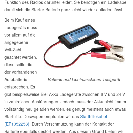
Funktion des Radios darunter leidet, Sie benötigen ein Ladekabel,
Reparatur-Zubehör
Schlüsselgehäuse
damit sich die Starter Batterie ganz leicht wieder aufladen lässt.
Daewoo Ersatzteile
Scheibenreinigung
Beim Kauf eines
Karosserie Werkzeug
Werkstattbedarf
Ladegeräts muss
Daihatsu Ersatzteile
Zündanlage und Glühanlage
vor allem auf die
angegebene
Winter-Autozubehör
Dodge Ersatzteile
Volt-Zahl
geachtet werden,
Honda Ersatzteile
diese sollte die
der vorhandenen
Hyundai Ersatzteile
Autobatterie
Batterie und Lichtmaschinen Testgerät
entsprechen. Es
gibt beispielsweise Blei-Akku Ladegeräte zwischen 6 V und 24 V
Jeep Ersatzteile
in zahlreichen Ausführungen. Jedoch muss der Akku nicht immer
vollständig neu geladen werden, es genügt meistens auch etwas
Kia Ersatzteile
Starthilfe. Deswegen empfehlen wir das
Starthilfekabel
(EP1052256)
. Durch Verschmutzung kann der Kontakt der
Lancia Ersatzteile
Batterie ebenfalls gestört werden. Aus diesem Grund bieten wir