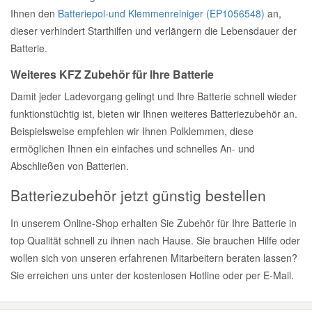
Ihnen den
Batteriepol-und Klemmenreiniger (EP1056548)
an,
Mazda Ersatzteile
dieser verhindert Starthilfen und verlängern die Lebensdauer der
Batterie.
Mercedes Ersatzteile
Weiteres KFZ Zubehör für Ihre Batterie
Damit jeder Ladevorgang gelingt und Ihre Batterie schnell wieder
Mini Ersatzteile
funktionstüchtig ist, bieten wir Ihnen weiteres Batteriezubehör an.
Beispielsweise empfehlen wir Ihnen Polklemmen, diese
ermöglichen Ihnen ein einfaches und schnelles An- und
Mitsubishi Ersatzteile
Abschließen von Batterien.
Nissan Ersatzteile
Batteriezubehör jetzt günstig bestellen
In unserem Online-Shop erhalten Sie Zubehör für Ihre Batterie in
Porsche Ersatzteile
top Qualität schnell zu ihnen nach Hause. Sie brauchen Hilfe oder
wollen sich von unseren erfahrenen Mitarbeitern beraten lassen?
Seat Ersatzteile
Sie erreichen uns unter der kostenlosen Hotline oder per E-Mail.
Skoda Ersatzteile