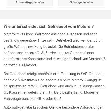
Automatikgetriebeöle
Schaltgetriebeöle
Daewoo Ersatzteile
Scheibenreinigung
Karosserie Werkzeug
Werkstattbedarf
Daihatsu Ersatzteile
Zündanlage und Glühanlage
Wie unterscheidet sich Getriebeöl vom Motoröl?
Winter-Autozubehör
Motoröl muss hohe Wärmebelastungen aushalten und sehr
Dodge Ersatzteile
beständig gegenüber Hitze sein. Getriebeöl wird weniger durch
große Wärmeeinwirkung belastet. Die Betriebstemperatur
Honda Ersatzteile
befindet sich bei 80 °C. Außerdem besitzt Getriebeöl eine
dünnflüssigere Konsistenz und ist weniger schnell von Verschleiß
betroffen als Motoröl.
Hyundai Ersatzteile
Bei Getriebeöl erfolgt ebenfalls eine Einteilung in SAE-Gruppen,
Jeep Ersatzteile
doch die Viskositäten sind andere als beim Motoröl. Gängig ist
beispielsweise 75W90. Getriebeöl wird auch in Leistungsklassen,
GL-Klassen, eingeteilt, die mit 1 bis 5 beziffert sind. Moderne
Kia Ersatzteile
Fahrzeuge benutzen GL-4 oder GL-5.
Automatikgetriebe brauchen Öle, die besondere Anforderungen
Lancia Ersatzteile