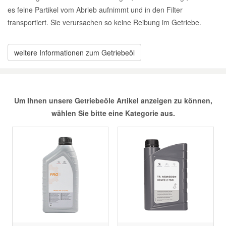
Druckluft Werkzeuge
Glühlampen
es feine Partikel vom Abrieb aufnimmt und in den Filter
Rowe Motoröle
VW Ersatzteile
Heizung und Klimaanlage
transportiert. Sie verursachen so keine Reibung im Getriebe.
Montage
Fahrwerk Werkzeuge
Kfz-Pflege
Abarth Ersatzteile
Total Motoröle
Kraftstoffsystem
weitere Informationen zum Getriebeöl
Reiniger
Halterung Abgasstrang
Kofferraumwanne
Kühlung
Alfa Romeo Ersatzteile
Rostlöser
Handwerkzeuge
Ladetechnik für Elektroautos
Lenkung
Audi Ersatzteile
Um Ihnen unsere Getriebeöle Artikel anzeigen zu können,
wählen Sie bitte eine Kategorie aus.
Scheibenkleber
Kfz Spezialwerkzeuge
Marderschutz
Motor
BMW Ersatzteile
Leitungsverbinder
Nachrüstwischer
Schmiermittel
Innenausstattung
Chevrolet Ersatzteile
Motortechnik Werkzeuge
Pannenhilfe
Karosserieteile
Chrysler Ersatzteile
Prüf- und Messwerkzeuge
Reifen Zubehör
Räder und Reifen
Cupra Ersatzteile
Riementrieb
Reparatur-Zubehör
Schlüsselgehäuse