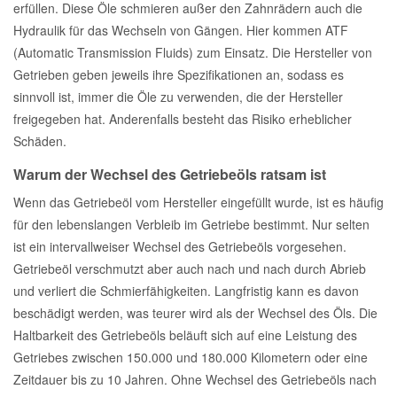
erfüllen. Diese Öle schmieren außer den Zahnrädern auch die
Hydraulik für das Wechseln von Gängen. Hier kommen ATF
Mazda Ersatzteile
(Automatic Transmission Fluids) zum Einsatz. Die Hersteller von
Getrieben geben jeweils ihre Spezifikationen an, sodass es
Mercedes Ersatzteile
sinnvoll ist, immer die Öle zu verwenden, die der Hersteller
freigegeben hat. Anderenfalls besteht das Risiko erheblicher
Mini Ersatzteile
Schäden.
Warum der Wechsel des Getriebeöls ratsam ist
Mitsubishi Ersatzteile
Wenn das Getriebeöl vom Hersteller eingefüllt wurde, ist es häufig
für den lebenslangen Verbleib im Getriebe bestimmt. Nur selten
Nissan Ersatzteile
ist ein intervallweiser Wechsel des Getriebeöls vorgesehen.
Getriebeöl verschmutzt aber auch nach und nach durch Abrieb
und verliert die Schmierfähigkeiten. Langfristig kann es davon
Porsche Ersatzteile
beschädigt werden, was teurer wird als der Wechsel des Öls. Die
Haltbarkeit des Getriebeöls beläuft sich auf eine Leistung des
Seat Ersatzteile
Getriebes zwischen 150.000 und 180.000 Kilometern oder eine
Zeitdauer bis zu 10 Jahren. Ohne Wechsel des Getriebeöls nach
Skoda Ersatzteile