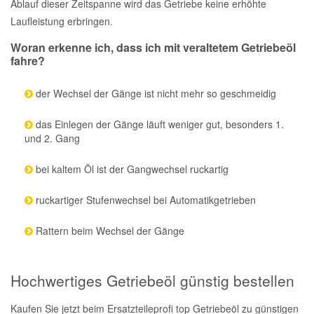
Ablauf dieser Zeitspanne wird das Getriebe keine erhöhte
Laufleistung erbringen.
Smart Ersatzteile
Woran erkenne ich, dass ich mit veraltetem Getriebeöl
fahre?
Suzuki Ersatzteile
der Wechsel der Gänge ist nicht mehr so geschmeidig
Toyota Ersatzteile
das Einlegen der Gänge läuft weniger gut, besonders 1.
und 2. Gang
Vauxhall Ersatzteile
bei kaltem Öl ist der Gangwechsel ruckartig
Volvo Ersatzteile
ruckartiger Stufenwechsel bei Automatikgetrieben
Rattern beim Wechsel der Gänge
Hochwertiges Getriebeöl günstig bestellen
Kaufen Sie jetzt beim Ersatzteileprofi top Getriebeöl zu günstigen