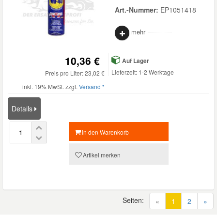
Art.-Nummer:
EP1051418
mehr
10,36 €
Auf Lager
Lieferzeit: 1-2 Werktage
Preis pro Liter: 23,02 €
inkl. 19% MwSt. zzgl.
Versand *
Details
in den Warenkorb
Artikel merken
Seiten:
(current)
«
1
2
»