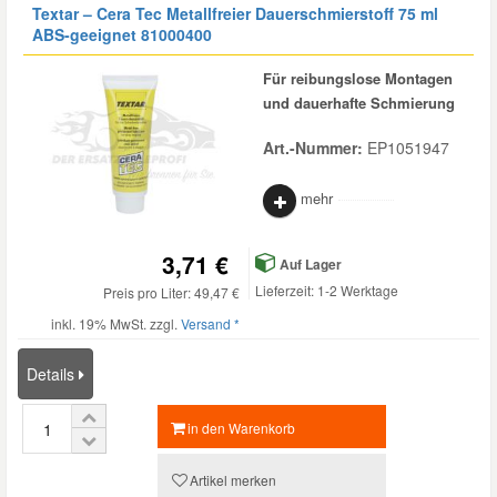
Textar – Cera Tec Metallfreier Dauerschmierstoff 75 ml
ABS-geeignet 81000400
Daewoo Ersatzteile
Scheibenreinigung
Karosserie Werkzeug
Werkstattbedarf
Für reibungslose Montagen
Daihatsu Ersatzteile
und dauerhafte Schmierung
Zündanlage und Glühanlage
Winter-Autozubehör
Art.-Nummer:
EP1051947
Dodge Ersatzteile
mehr
Honda Ersatzteile
3,71 €
Auf Lager
Lieferzeit: 1-2 Werktage
Hyundai Ersatzteile
Preis pro Liter: 49,47 €
inkl. 19% MwSt. zzgl.
Versand *
Jeep Ersatzteile
Details
Kia Ersatzteile
in den Warenkorb
Artikel merken
Lancia Ersatzteile