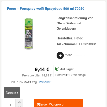
Petec – Fettspray weiß Spraydose 500 ml 70250
Langzeitschmierung von
Gleit-, Wälz- und
Gelenklagern
Hersteller:
Petec
Art.-Nummer:
EP3658891
mehr
9,44 €
Auf Lager
Lieferzeit: 1-2 Werktage
Preis pro Liter: 18,88 €
inkl. 19% MwSt. zzgl.
Versand *
Details
in den Warenkorb