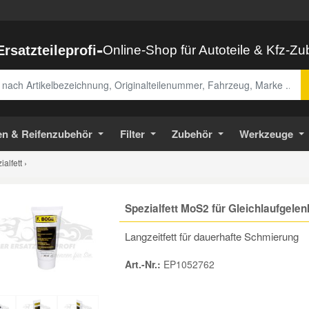
-
Ersatzteileprofi
Online-Shop für Autoteile & Kfz-Z
abe
en & Reifenzubehör
Filter
Zubehör
Werkzeuge
alfett ›
Spezialfett MoS2 für Gleichlaufgele
Langzeitfett für dauerhafte Schmierung
Art.-Nr.:
EP1052762