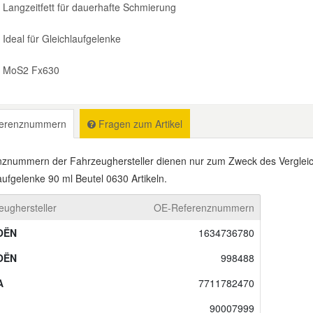
Langzeitfett für dauerhafte Schmierung
Ideal für Gleichlaufgelenke
MoS2 Fx630
erenznummern
Fragen zum Artikel
znummern der Fahrzeughersteller dienen nur zum Zweck des Vergleic
aufgelenke 90 ml Beutel 0630 Artikeln.
eughersteller
OE-Referenznummern
OËN
1634736780
OËN
998488
A
7711782470
90007999