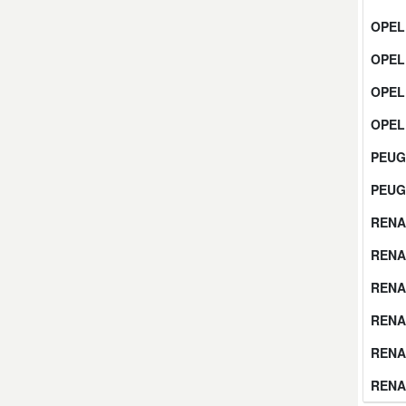
OPEL
Smart Ersatzteile
OPEL
OPEL
Suzuki Ersatzteile
OPEL
Toyota Ersatzteile
PEUG
PEUG
Vauxhall Ersatzteile
RENA
Volvo Ersatzteile
RENA
RENA
RENA
RENA
RENA