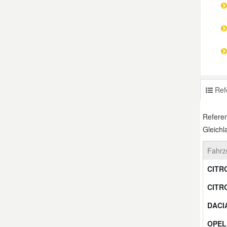
Mazda Ersatzteile
Mercedes Ersatzteile
Mini Ersatzteile
Ref
Mitsubishi Ersatzteile
Referen
Gleichl
Nissan Ersatzteile
Fahrz
Porsche Ersatzteile
CITR
CITR
Seat Ersatzteile
DACI
OPEL
Skoda Ersatzteile