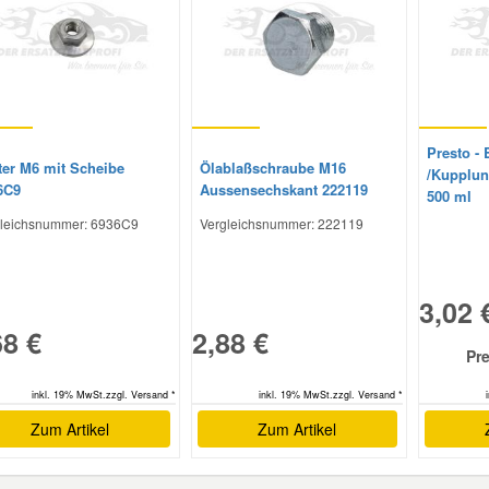
Presto -
ter M6 mit Scheibe
Ölablaßschraube M16
/Kupplun
6C9
Aussensechskant 222119
500 ml
leichsnummer:
6936C9
Vergleichsnummer:
222119
3,02 
68 €
2,88 €
Pre
inkl. 19% MwSt.zzgl. Versand *
inkl. 19% MwSt.zzgl. Versand *
Zum Artikel
Zum Artikel