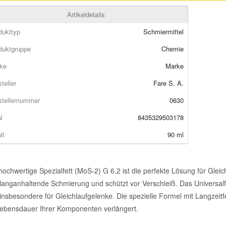
Artikeldetails
dukttyp
Schmiermittel
duktgruppe
Chemie
ke
Marke
teller
Fare S. A.
stellernummer
0630
N
8435329503178
lt
90 ml
ochwertige Spezialfett (MoS-2) G 6.2 ist die perfekte Lösung für Gleich
langanhaltende Schmierung und schützt vor Verschleiß. Das Universalfe
insbesondere für Gleichlaufgelenke. Die spezielle Formel mit Langzeit
Lebensdauer Ihrer Komponenten verlängert.