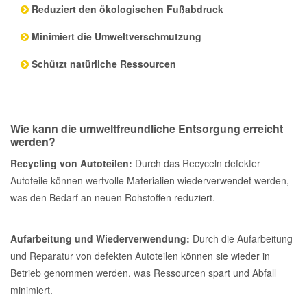
Reduziert den ökologischen Fußabdruck
Reparatur-Zubehör
Schlüsselgehäuse
Daewoo Ersatzteile
Scheibenreinigung
Minimiert die Umweltverschmutzung
Karosserie Werkzeug
Werkstattbedarf
Daihatsu Ersatzteile
Schützt natürliche Ressourcen
Zündanlage und Glühanlage
Winter-Autozubehör
Dodge Ersatzteile
Wie kann die umweltfreundliche Entsorgung erreicht
werden?
Honda Ersatzteile
Recycling von Autoteilen:
Durch das Recyceln defekter
Autoteile können wertvolle Materialien wiederverwendet werden,
Hyundai Ersatzteile
was den Bedarf an neuen Rohstoffen reduziert.
Jeep Ersatzteile
Aufarbeitung und Wiederverwendung:
Durch die Aufarbeitung
und Reparatur von defekten Autoteilen können sie wieder in
Kia Ersatzteile
Betrieb genommen werden, was Ressourcen spart und Abfall
minimiert.
Lancia Ersatzteile