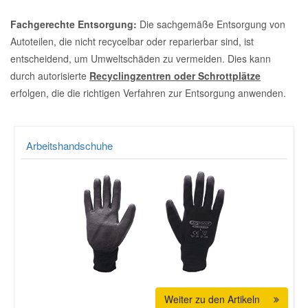
Fachgerechte Entsorgung:
Die sachgemäße Entsorgung von
Mazda Ersatzteile
Autoteilen, die nicht recycelbar oder reparierbar sind, ist
entscheidend, um Umweltschäden zu vermeiden. Dies kann
Mercedes Ersatzteile
durch autorisierte
Recyclingzentren oder Schrottplätze
erfolgen, die die richtigen Verfahren zur Entsorgung anwenden.
Mini Ersatzteile
Arbeitshandschuhe
Mitsubishi Ersatzteile
Nissan Ersatzteile
Porsche Ersatzteile
Seat Ersatzteile
Weiter zu den Artikeln
Skoda Ersatzteile