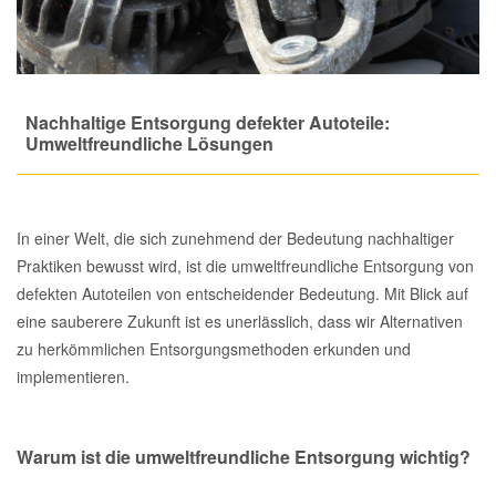
Total Motoröle
Druckluft Werkzeuge
Glühlampen
Montage
VW Ersatzteile
Heizung und Klimaanlage
Fahrwerk Werkzeuge
Kfz-Pflege
Reiniger
Abarth Ersatzteile
Kraftstoffsystem
Nachhaltige Entsorgung defekter Autoteile:
Umweltfreundliche Lösungen
Halterung Abgasstrang
Kofferraumwanne
Rostlöser
Kühlung
Alfa Romeo Ersatzteile
Lenkung
Handwerkzeuge
Ladetechnik für Elektroautos
Scheibenkleber
Audi Ersatzteile
In einer Welt, die sich zunehmend der Bedeutung nachhaltiger
Motor
Praktiken bewusst wird, ist die umweltfreundliche Entsorgung von
Kfz Spezialwerkzeuge
Marderschutz
Schmiermittel
BMW Ersatzteile
defekten Autoteilen von entscheidender Bedeutung. Mit Blick auf
eine sauberere Zukunft ist es unerlässlich, dass wir Alternativen
Innenausstattung
Leitungsverbinder
Nachrüstwischer
Chevrolet Ersatzteile
zu herkömmlichen Entsorgungsmethoden erkunden und
implementieren.
Karosserieteile
Motortechnik Werkzeuge
Pannenhilfe
Chrysler Ersatzteile
Räder und Reifen
Warum ist die umweltfreundliche Entsorgung wichtig?
Prüf- und Messwerkzeuge
Reifen Zubehör
Cupra Ersatzteile
Riementrieb