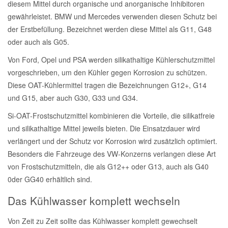
diesem Mittel durch organische und anorganische Inhibitoren
gewährleistet. BMW und Mercedes verwenden diesen Schutz bei
Mazda Ersatzteile
der Erstbefüllung. Bezeichnet werden diese Mittel als G11, G48
oder auch als G05.
Mercedes Ersatzteile
Von Ford, Opel und PSA werden silikathaltige Kühlerschutzmittel
vorgeschrieben, um den Kühler gegen Korrosion zu schützen.
Mini Ersatzteile
Diese OAT-Kühlermittel tragen die Bezeichnungen G12+, G14
und G15, aber auch G30, G33 und G34.
Mitsubishi Ersatzteile
Si-OAT-Frostschutzmittel kombinieren die Vorteile, die silikatfreie
und silikathaltige Mittel jeweils bieten. Die Einsatzdauer wird
Nissan Ersatzteile
verlängert und der Schutz vor Korrosion wird zusätzlich optimiert.
Besonders die Fahrzeuge des VW-Konzerns verlangen diese Art
von Frostschutzmitteln, die als G12++ oder G13, auch als G40
Porsche Ersatzteile
0der GG40 erhältlich sind.
Seat Ersatzteile
Das Kühlwasser komplett wechseln
Von Zeit zu Zeit sollte das Kühlwasser komplett gewechselt
Skoda Ersatzteile