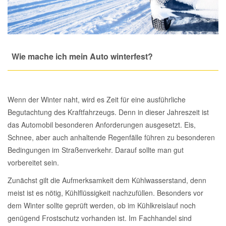
Total Motoröle
Druckluft Werkzeuge
Glühlampen
Montage
VW Ersatzteile
Heizung und Klimaanlage
Fahrwerk Werkzeuge
Kfz-Pflege
Reiniger
Abarth Ersatzteile
Kraftstoffsystem
Wie mache ich mein Auto winterfest?
Halterung Abgasstrang
Kofferraumwanne
Rostlöser
Kühlung
Alfa Romeo Ersatzteile
Lenkung
Handwerkzeuge
Ladetechnik für Elektroautos
Scheibenkleber
Wenn der Winter naht, wird es Zeit für eine ausführliche
Audi Ersatzteile
Begutachtung des Kraftfahrzeugs. Denn in dieser Jahreszeit ist
Motor
das Automobil besonderen Anforderungen ausgesetzt. Eis,
Kfz Spezialwerkzeuge
Marderschutz
Schmiermittel
BMW Ersatzteile
Schnee, aber auch anhaltende Regenfälle führen zu besonderen
Innenausstattung
Bedingungen im Straßenverkehr. Darauf sollte man gut
Leitungsverbinder
Nachrüstwischer
Chevrolet Ersatzteile
vorbereitet sein.
Karosserieteile
Zunächst gilt die Aufmerksamkeit dem Kühlwasserstand, denn
Motortechnik Werkzeuge
Pannenhilfe
Chrysler Ersatzteile
meist ist es nötig, Kühlflüssigkeit nachzufüllen. Besonders vor
Räder und Reifen
dem Winter sollte geprüft werden, ob im Kühlkreislauf noch
Prüf- und Messwerkzeuge
Reifen Zubehör
Cupra Ersatzteile
genügend Frostschutz vorhanden ist. Im Fachhandel sind
Riementrieb