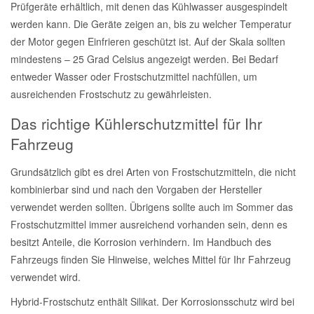
Prüfgeräte erhältlich, mit denen das Kühlwasser ausgespindelt
Reparatur-Zubehör
Schlüsselgehäuse
werden kann. Die Geräte zeigen an, bis zu welcher Temperatur
Daewoo Ersatzteile
Scheibenreinigung
der Motor gegen Einfrieren geschützt ist. Auf der Skala sollten
mindestens – 25 Grad Celsius angezeigt werden. Bei Bedarf
Karosserie Werkzeug
Werkstattbedarf
Daihatsu Ersatzteile
Zündanlage und Glühanlage
entweder Wasser oder Frostschutzmittel nachfüllen, um
ausreichenden Frostschutz zu gewährleisten.
Winter-Autozubehör
Dodge Ersatzteile
Das richtige Kühlerschutzmittel für Ihr
Fahrzeug
Honda Ersatzteile
Grundsätzlich gibt es drei Arten von Frostschutzmitteln, die nicht
Hyundai Ersatzteile
kombinierbar sind und nach den Vorgaben der Hersteller
verwendet werden sollten. Übrigens sollte auch im Sommer das
Frostschutzmittel immer ausreichend vorhanden sein, denn es
Jeep Ersatzteile
besitzt Anteile, die Korrosion verhindern. Im Handbuch des
Fahrzeugs finden Sie Hinweise, welches Mittel für Ihr Fahrzeug
Kia Ersatzteile
verwendet wird.
Hybrid-Frostschutz enthält Silikat. Der Korrosionsschutz wird bei
Lancia Ersatzteile