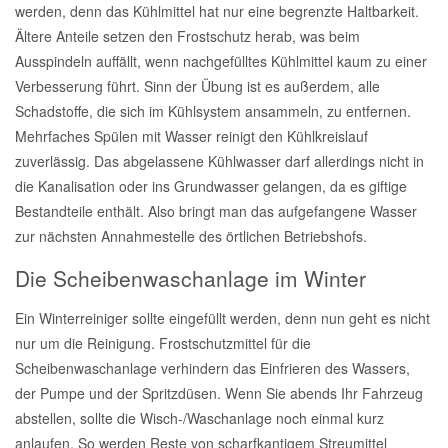
werden, denn das Kühlmittel hat nur eine begrenzte Haltbarkeit.
Ältere Anteile setzen den Frostschutz herab, was beim
Smart Ersatzteile
Ausspindeln auffällt, wenn nachgefülltes Kühlmittel kaum zu einer
Verbesserung führt. Sinn der Übung ist es außerdem, alle
Suzuki Ersatzteile
Schadstoffe, die sich im Kühlsystem ansammeln, zu entfernen.
Mehrfaches Spülen mit Wasser reinigt den Kühlkreislauf
zuverlässig. Das abgelassene Kühlwasser darf allerdings nicht in
Toyota Ersatzteile
die Kanalisation oder ins Grundwasser gelangen, da es giftige
Bestandteile enthält. Also bringt man das aufgefangene Wasser
Vauxhall Ersatzteile
zur nächsten Annahmestelle des örtlichen Betriebshofs.
Die Scheibenwaschanlage im Winter
Volvo Ersatzteile
Ein Winterreiniger sollte eingefüllt werden, denn nun geht es nicht
nur um die Reinigung. Frostschutzmittel für die
Scheibenwaschanlage verhindern das Einfrieren des Wassers,
der Pumpe und der Spritzdüsen. Wenn Sie abends Ihr Fahrzeug
abstellen, sollte die Wisch-/Waschanlage noch einmal kurz
anlaufen. So werden Reste von scharfkantigem Streumittel