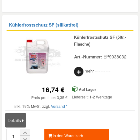
Mazda Ersatzteile
Kühlerfrostschutz SF (silikatfrei)
Mercedes Ersatzteile
Kühlerfrostschutz SF (5ltr.-
Flasche)
Mini Ersatzteile
Art.-Nummer:
EP9038032
Mitsubishi Ersatzteile
mehr
Nissan Ersatzteile
16,74 €
Auf Lager
Lieferzeit: 1-2 Werktage
Preis pro Liter: 3,35 €
Porsche Ersatzteile
inkl. 19% MwSt. zzgl.
Versand *
Details
Seat Ersatzteile
in den Warenkorb
Skoda Ersatzteile