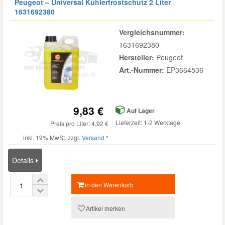
Peugeot – Universal Kühlerfrostschutz 2 Liter
1631692380
Daewoo Ersatzteile
Scheibenreinigung
Karosserie Werkzeug
Werkstattbedarf
Vergleichsnummer:
1631692380
Daihatsu Ersatzteile
Zündanlage und Glühanlage
Winter-Autozubehör
Hersteller:
Peugeot
Art.-Nummer:
EP3664536
Dodge Ersatzteile
Honda Ersatzteile
9,83 €
Auf Lager
Lieferzeit: 1-2 Werktage
Preis pro Liter: 4,92 €
Hyundai Ersatzteile
inkl. 19% MwSt. zzgl.
Versand *
Details
Jeep Ersatzteile
in den Warenkorb
Kia Ersatzteile
Artikel merken
Lancia Ersatzteile