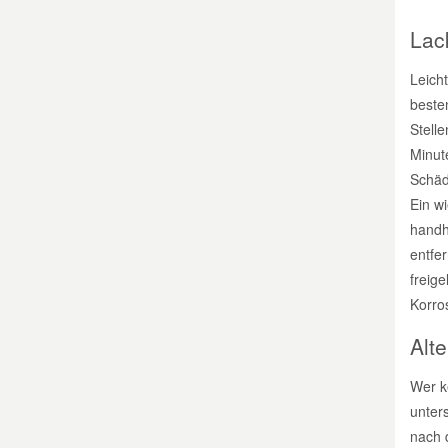
Lac
Smart Ersatzteile
Leich
besten
Suzuki Ersatzteile
Stelle
Minute
Toyota Ersatzteile
Schäd
Ein wi
Vauxhall Ersatzteile
handh
entfe
freige
Volvo Ersatzteile
Korro
Alt
Wer k
unters
nach 