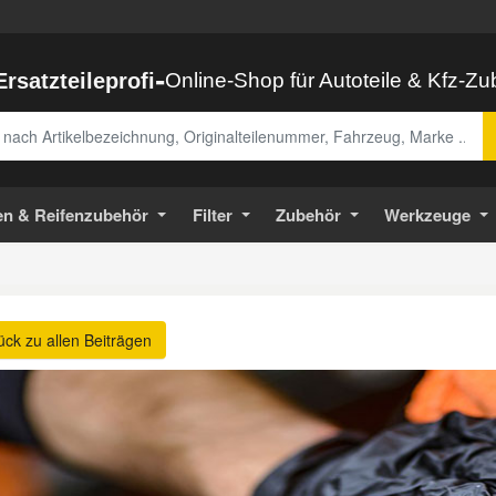
-
Ersatzteileprofi
Online-Shop für Autoteile & Kfz-Z
abe
en & Reifenzubehör
Filter
Zubehör
Werkzeuge
ück zu allen Beiträgen