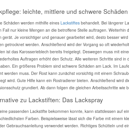
kpflege: leichte, mittlere und schwere Schäden
te Schäden werden mithilfe eines
Lackstiftes
behandelt. Bei längerer Lag
 Fall nur kleine Mengen an die betroffene Stelle auftragen. Weiterhin
n gerät. Je vorsichtiger und genauer gearbeitet wird, desto besser wir
n getrocknet werden. Anschließend wird der Vorgang so oft wiederholt, bi
en ist das Karosserieblech bereits freigelegt. Deswegen muss mit ein
ederholtes Auftragen erhöht den Schutz. Alle weiteren Schritte sind in
aben. Ein größeres Problem sind schwere Schäden am Lack. Im Laufe de
rnt werden muss. Der Rost kann zunächst vorsichtig mit einem Schraub
legt wird. Gute Hilfe kann ein Rostradierer bieten. Anschließend wird 
sionsschutz grundiert. Ab dann folgen die gleichen Arbeitsschritte wie
ernative zu Lackstiften: Das Lackspray
eine passenden Lackstifte bekommen konnte, kann stattdessen auf ei
chiedlichsten Farben. Beispielsweise lässt sich die Farbe mit einem kle
der Gebrauchsanleitung verwendet werden. Richtiges Schütteln und ein