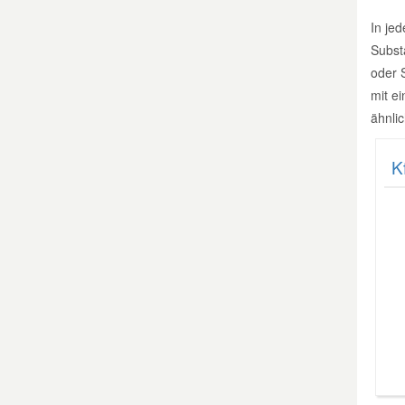
In je
Mazda Ersatzteile
Subst
oder S
Mercedes Ersatzteile
mit e
ähnli
Mini Ersatzteile
K
Mitsubishi Ersatzteile
Nissan Ersatzteile
Porsche Ersatzteile
Seat Ersatzteile
Skoda Ersatzteile