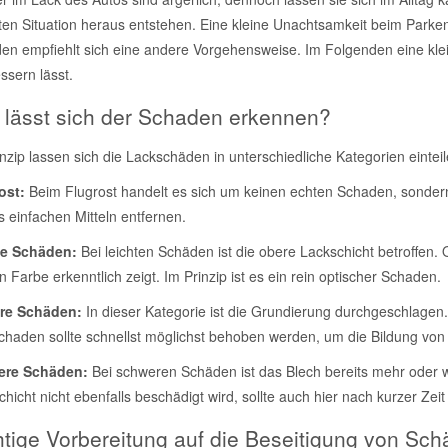
sten Situation heraus entstehen. Eine kleine Unachtsamkeit beim Parken
en empfiehlt sich eine andere Vorgehensweise. Im Folgenden eine kle
ssern lässt.
 lässt sich der Schaden erkennen?
nzip lassen sich die Lackschäden in unterschiedliche Kategorien einteil
ost:
Beim Flugrost handelt es sich um keinen echten Schaden, sondern 
s einfachen Mitteln entfernen.
te Schäden:
Bei leichten Schäden ist die obere Lackschicht betroffen. O
 Farbe erkenntlich zeigt. Im Prinzip ist es ein rein optischer Schaden.
ere Schäden:
In dieser Kategorie ist die Grundierung durchgeschlagen
chaden sollte schnellst möglichst behoben werden, um die Bildung von 
ere Schäden:
Bei schweren Schäden ist das Blech bereits mehr oder w
hicht nicht ebenfalls beschädigt wird, sollte auch hier nach kurzer Zeit
htige Vorbereitung auf die Beseitigung von Sc