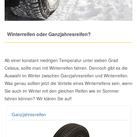
Total Motoröle
Druckluft Werkzeuge
Glühlampen
Montage
VW Ersatzteile
Heizung und Klimaanlage
Fahrwerk Werkzeuge
Kfz-Pflege
Reiniger
Abarth Ersatzteile
Kraftstoffsystem
Winterreifen oder Ganzjahresreifen?
Halterung Abgasstrang
Kofferraumwanne
Rostlöser
Kühlung
Alfa Romeo Ersatzteile
Lenkung
Handwerkzeuge
Ladetechnik für Elektroautos
Scheibenkleber
Ab einer konstant niedrigen Temperatur unter sieben Grad
Audi Ersatzteile
Celsius, sollte man mit Winterreifen fahren. Dennoch gibt es die
Motor
Auswahl im Winter zwischen Ganzjahresreifen und Winterreifen.
Kfz Spezialwerkzeuge
Marderschutz
Schmiermittel
BMW Ersatzteile
Was genau sollten jetzt die Vorteile eines Winterreifens sein, wenn
Innenausstattung
Sie auch im Winter mit den gleichen Reifen wie im Sommer
Leitungsverbinder
Nachrüstwischer
Chevrolet Ersatzteile
fahren können? Wir klären Sie auf!
Karosserieteile
Motortechnik Werkzeuge
Pannenhilfe
Chrysler Ersatzteile
Ganzjahresreifen
Räder und Reifen
Prüf- und Messwerkzeuge
Reifen Zubehör
Cupra Ersatzteile
Riementrieb