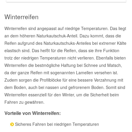
Mazda Ersatzteile
Winterreifen
Winterreifen sind angepasst auf niedrige Temperaturen. Das liegt
Mercedes Ersatzteile
an dem höheren Naturkautschuk-Anteil. Dazu kommt, dass die
Reifen aufgrund des Naturkautschuks-Anteiles bei extremer Kälte
Mini Ersatzteile
elastisch sind. Das heißt für die Reifen, dass sie ihre Funktion
trotz der niedrigen Temperaturen nicht verlieren. Ebenfalls bieten
Mitsubishi Ersatzteile
Winterreifen die bestmögliche Haftung bei Schnee und Matsch,
da der ganze Reifen mit sogenannten Lamellen versehen ist.
Zudem sorgen die Profilblöcke für eine bessere Verzahnung mit
Nissan Ersatzteile
dem Boden, auch bei nassen und gefrorenem Boden. Somit sind
Winterreifen essenziell für den Winter, um die Sicherheit beim
Porsche Ersatzteile
Fahren zu gewähren.
Vorteile von Winterreifen:
Seat Ersatzteile
Sicheres Fahren bei niedrigen Temperaturen
Skoda Ersatzteile