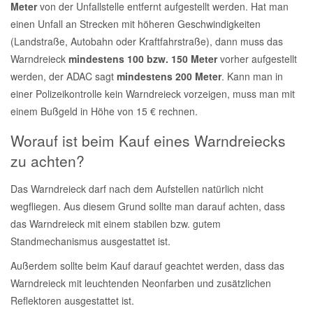
Meter
von der Unfallstelle entfernt aufgestellt werden. Hat man
Reparatur-Zubehör
Schlüsselgehäuse
einen Unfall an Strecken mit höheren Geschwindigkeiten
Daewoo Ersatzteile
Scheibenreinigung
(Landstraße, Autobahn oder Kraftfahrstraße), dann muss das
Warndreieck
mindestens 100 bzw. 150 Meter
vorher aufgestellt
Karosserie Werkzeug
Werkstattbedarf
Daihatsu Ersatzteile
Zündanlage und Glühanlage
werden, der ADAC sagt
mindestens 200 Meter
. Kann man in
einer Polizeikontrolle kein Warndreieck vorzeigen, muss man mit
Winter-Autozubehör
Dodge Ersatzteile
einem Bußgeld in Höhe von 15 € rechnen.
Worauf ist beim Kauf eines Warndreiecks
Honda Ersatzteile
zu achten?
Hyundai Ersatzteile
Das Warndreieck darf nach dem Aufstellen natürlich nicht
wegfliegen. Aus diesem Grund sollte man darauf achten, dass
das Warndreieck mit einem stabilen bzw. gutem
Jeep Ersatzteile
Standmechanismus ausgestattet ist.
Kia Ersatzteile
Außerdem sollte beim Kauf darauf geachtet werden, dass das
Warndreieck mit leuchtenden Neonfarben und zusätzlichen
Reflektoren ausgestattet ist.
Lancia Ersatzteile