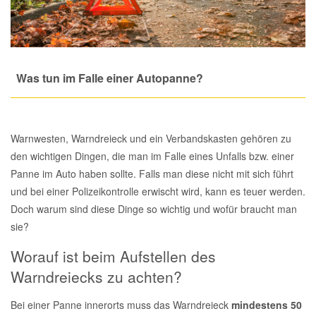
Total Motoröle
Druckluft Werkzeuge
Glühlampen
Montage
VW Ersatzteile
Heizung und Klimaanlage
Fahrwerk Werkzeuge
Kfz-Pflege
Reiniger
Abarth Ersatzteile
Kraftstoffsystem
Was tun im Falle einer Autopanne?
Halterung Abgasstrang
Kofferraumwanne
Rostlöser
Kühlung
Alfa Romeo Ersatzteile
Lenkung
Handwerkzeuge
Ladetechnik für Elektroautos
Scheibenkleber
Warnwesten, Warndreieck und ein Verbandskasten gehören zu
Audi Ersatzteile
den wichtigen Dingen, die man im Falle eines Unfalls bzw. einer
Motor
Panne im Auto haben sollte. Falls man diese nicht mit sich führt
Kfz Spezialwerkzeuge
Marderschutz
Schmiermittel
BMW Ersatzteile
und bei einer Polizeikontrolle erwischt wird, kann es teuer werden.
Innenausstattung
Doch warum sind diese Dinge so wichtig und wofür braucht man
Leitungsverbinder
Nachrüstwischer
Chevrolet Ersatzteile
sie?
Karosserieteile
Worauf ist beim Aufstellen des
Motortechnik Werkzeuge
Pannenhilfe
Chrysler Ersatzteile
Warndreiecks zu achten?
Räder und Reifen
Prüf- und Messwerkzeuge
Reifen Zubehör
Cupra Ersatzteile
Bei einer Panne innerorts muss das Warndreieck
mindestens 50
Riementrieb