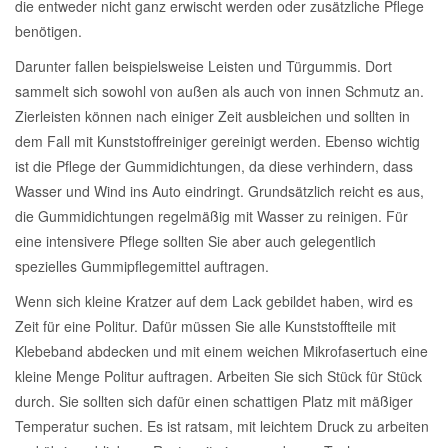
die entweder nicht ganz erwischt werden oder zusätzliche Pflege
Reparatur-Zubehör
Schlüsselgehäuse
benötigen.
Daewoo Ersatzteile
Scheibenreinigung
Darunter fallen beispielsweise Leisten und Türgummis. Dort
Karosserie Werkzeug
Werkstattbedarf
sammelt sich sowohl von außen als auch von innen Schmutz an.
Daihatsu Ersatzteile
Zündanlage und Glühanlage
Zierleisten können nach einiger Zeit ausbleichen und sollten in
dem Fall mit Kunststoffreiniger gereinigt werden. Ebenso wichtig
Winter-Autozubehör
Dodge Ersatzteile
ist die Pflege der Gummidichtungen, da diese verhindern, dass
Wasser und Wind ins Auto eindringt. Grundsätzlich reicht es aus,
Honda Ersatzteile
die Gummidichtungen regelmäßig mit Wasser zu reinigen. Für
eine intensivere Pflege sollten Sie aber auch gelegentlich
Hyundai Ersatzteile
spezielles Gummipflegemittel auftragen.
Wenn sich kleine Kratzer auf dem Lack gebildet haben, wird es
Jeep Ersatzteile
Zeit für eine Politur. Dafür müssen Sie alle Kunststoffteile mit
Klebeband abdecken und mit einem weichen Mikrofasertuch eine
kleine Menge Politur auftragen. Arbeiten Sie sich Stück für Stück
Kia Ersatzteile
durch. Sie sollten sich dafür einen schattigen Platz mit mäßiger
Temperatur suchen. Es ist ratsam, mit leichtem Druck zu arbeiten
Lancia Ersatzteile