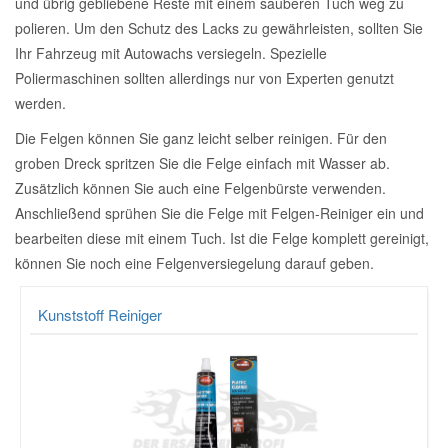
und übrig gebliebene Reste mit einem sauberen Tuch weg zu
polieren. Um den Schutz des Lacks zu gewährleisten, sollten Sie
Mazda Ersatzteile
Ihr Fahrzeug mit Autowachs versiegeln. Spezielle
Poliermaschinen sollten allerdings nur von Experten genutzt
Mercedes Ersatzteile
werden.
Die Felgen können Sie ganz leicht selber reinigen. Für den
Mini Ersatzteile
groben Dreck spritzen Sie die Felge einfach mit Wasser ab.
Zusätzlich können Sie auch eine Felgenbürste verwenden.
Anschließend sprühen Sie die Felge mit Felgen-Reiniger ein und
Mitsubishi Ersatzteile
bearbeiten diese mit einem Tuch. Ist die Felge komplett gereinigt,
können Sie noch eine Felgenversiegelung darauf geben.
Nissan Ersatzteile
Kunststoff Reiniger
Porsche Ersatzteile
Seat Ersatzteile
Skoda Ersatzteile