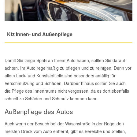
Total Motoröle
Druckluft Werkzeuge
Glühlampen
Montage
VW Ersatzteile
Heizung und Klimaanlage
Fahrwerk Werkzeuge
Kfz-Pflege
Reiniger
Abarth Ersatzteile
Kraftstoffsystem
Kfz Innen- und Außenpflege
Halterung Abgasstrang
Kofferraumwanne
Rostlöser
Kühlung
Alfa Romeo Ersatzteile
Lenkung
Handwerkzeuge
Ladetechnik für Elektroautos
Scheibenkleber
Damit Sie lange Spaß an Ihrem Auto haben, sollten Sie darauf
Audi Ersatzteile
achten, Ihr Auto regelmäßig zu pflegen und zu reinigen. Denn vor
Motor
allem Lack- und Kunststoffteile sind besonders anfällig für
Kfz Spezialwerkzeuge
Marderschutz
Schmiermittel
BMW Ersatzteile
Verschmutzung und Schäden. Darüber hinaus sollten Sie auch
Innenausstattung
die Pflege des Innenraums nicht vergessen, da es dort ebenfalls
Leitungsverbinder
Nachrüstwischer
Chevrolet Ersatzteile
schnell zu Schäden und Schmutz kommen kann.
Karosserieteile
Außenpflege des Autos
Motortechnik Werkzeuge
Pannenhilfe
Chrysler Ersatzteile
Räder und Reifen
Auch wenn der Besuch bei der Waschstraße in der Regel den
Prüf- und Messwerkzeuge
Reifen Zubehör
Cupra Ersatzteile
meisten Dreck vom Auto entfernt, gibt es Bereiche und Stellen,
Riementrieb