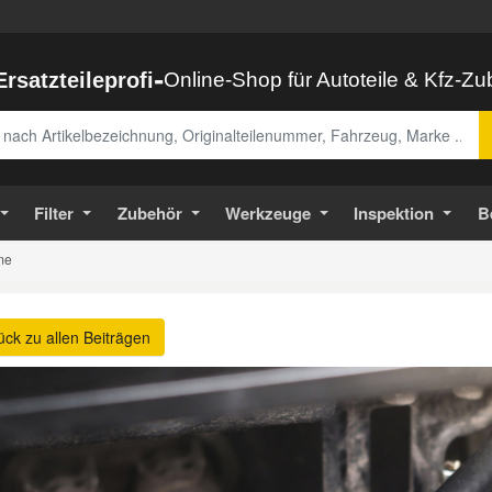
-
Ersatzteileprofi
Online-Shop für Autoteile & Kfz-Z
abe
Filter
Zubehör
Werkzeuge
Inspektion
B
eme
ück zu allen Beiträgen