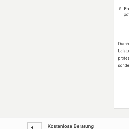
Pr
Mazda Ersatzteile
po
Mercedes Ersatzteile
Durch
Mini Ersatzteile
Leist
profes
Mitsubishi Ersatzteile
sonde
Nissan Ersatzteile
Porsche Ersatzteile
Seat Ersatzteile
Kostenlose Beratung
Skoda Ersatzteile