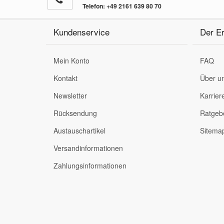
Telefon:
+49 2161 639 80 70
Smart Ersatzteile
Kundenservice
Der Er
Suzuki Ersatzteile
Mein Konto
FAQ
Kontakt
Über u
Toyota Ersatzteile
Newsletter
Karrier
Vauxhall Ersatzteile
Rücksendung
Ratgeb
Austauschartikel
Sitema
Volvo Ersatzteile
Versandinformationen
Zahlungsinformationen