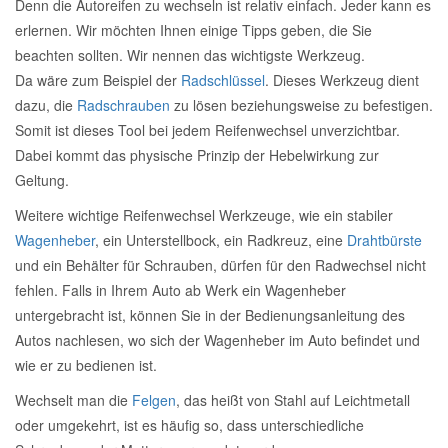
Denn die Autoreifen zu wechseln ist relativ einfach. Jeder kann es
erlernen. Wir möchten Ihnen einige Tipps geben, die Sie
Mazda Ersatzteile
beachten sollten. Wir nennen das wichtigste Werkzeug.
Da wäre zum Beispiel der
Radschlüssel
. Dieses Werkzeug dient
Mercedes Ersatzteile
dazu, die
Radschrauben
zu lösen beziehungsweise zu befestigen.
Somit ist dieses Tool bei jedem Reifenwechsel unverzichtbar.
Dabei kommt das physische Prinzip der Hebelwirkung zur
Mini Ersatzteile
Geltung.
Mitsubishi Ersatzteile
Weitere wichtige Reifenwechsel Werkzeuge, wie ein stabiler
Wagenheber
, ein Unterstellbock, ein Radkreuz, eine
Drahtbürste
und ein Behälter für Schrauben, dürfen für den Radwechsel nicht
Nissan Ersatzteile
fehlen. Falls in Ihrem Auto ab Werk ein Wagenheber
untergebracht ist, können Sie in der Bedienungsanleitung des
Porsche Ersatzteile
Autos nachlesen, wo sich der Wagenheber im Auto befindet und
wie er zu bedienen ist.
Seat Ersatzteile
Wechselt man die
Felgen
, das heißt von Stahl auf Leichtmetall
oder umgekehrt, ist es häufig so, dass unterschiedliche
Skoda Ersatzteile