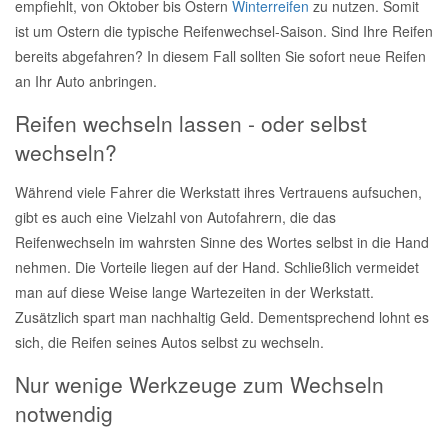
empfiehlt, von Oktober bis Ostern
Winterreifen
zu nutzen. Somit
Reparatur-Zubehör
Schlüsselgehäuse
ist um Ostern die typische Reifenwechsel-Saison. Sind Ihre Reifen
Daewoo Ersatzteile
Scheibenreinigung
bereits abgefahren? In diesem Fall sollten Sie sofort neue Reifen
an Ihr Auto anbringen.
Karosserie Werkzeug
Werkstattbedarf
Daihatsu Ersatzteile
Zündanlage und Glühanlage
Reifen wechseln lassen - oder selbst
Winter-Autozubehör
wechseln?
Dodge Ersatzteile
Während viele Fahrer die Werkstatt ihres Vertrauens aufsuchen,
Honda Ersatzteile
gibt es auch eine Vielzahl von Autofahrern, die das
Reifenwechseln im wahrsten Sinne des Wortes selbst in die Hand
Hyundai Ersatzteile
nehmen. Die Vorteile liegen auf der Hand. Schließlich vermeidet
man auf diese Weise lange Wartezeiten in der Werkstatt.
Zusätzlich spart man nachhaltig Geld. Dementsprechend lohnt es
Jeep Ersatzteile
sich, die Reifen seines Autos selbst zu wechseln.
Kia Ersatzteile
Nur wenige Werkzeuge zum Wechseln
notwendig
Lancia Ersatzteile