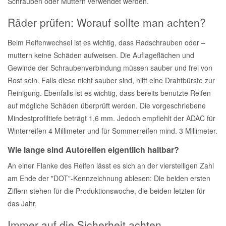
Schrauben oder Muttern verwendet werden.
Räder prüfen: Worauf sollte man achten?
Smart Ersatzteile
Beim Reifenwechsel ist es wichtig, dass Radschrauben oder –
Suzuki Ersatzteile
muttern keine Schäden aufweisen. Die Auflageflächen und
Gewinde der Schraubenverbindung müssen sauber und frei von
Rost sein. Falls diese nicht sauber sind, hilft eine Drahtbürste zur
Toyota Ersatzteile
Reinigung. Ebenfalls ist es wichtig, dass bereits benutzte Reifen
auf mögliche Schäden überprüft werden. Die vorgeschriebene
Vauxhall Ersatzteile
Mindestprofiltiefe beträgt 1,6 mm. Jedoch empfiehlt der ADAC für
Winterreifen 4 Millimeter und für Sommerreifen mind. 3 Millimeter.
Volvo Ersatzteile
Wie lange sind Autoreifen eigentlich haltbar?
An einer Flanke des Reifen lässt es sich an der vierstelligen Zahl
am Ende der "DOT"-Kennzeichnung ablesen: Die beiden ersten
Ziffern stehen für die Produktionswoche, die beiden letzten für
das Jahr.
Immer auf die Sicherheit achten