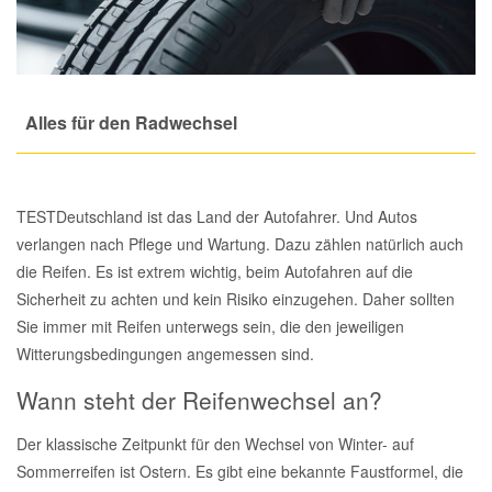
Total Motoröle
Druckluft Werkzeuge
Glühlampen
Montage
VW Ersatzteile
Heizung und Klimaanlage
Fahrwerk Werkzeuge
Kfz-Pflege
Reiniger
Abarth Ersatzteile
Kraftstoffsystem
Alles für den Radwechsel
Halterung Abgasstrang
Kofferraumwanne
Rostlöser
Kühlung
Alfa Romeo Ersatzteile
Lenkung
Handwerkzeuge
Ladetechnik für Elektroautos
Scheibenkleber
TESTDeutschland ist das Land der Autofahrer. Und Autos
Audi Ersatzteile
verlangen nach Pflege und Wartung. Dazu zählen natürlich auch
Motor
die Reifen. Es ist extrem wichtig, beim Autofahren auf die
Kfz Spezialwerkzeuge
Marderschutz
Schmiermittel
BMW Ersatzteile
Sicherheit zu achten und kein Risiko einzugehen. Daher sollten
Innenausstattung
Sie immer mit Reifen unterwegs sein, die den jeweiligen
Leitungsverbinder
Nachrüstwischer
Chevrolet Ersatzteile
Witterungsbedingungen angemessen sind.
Karosserieteile
Wann steht der Reifenwechsel an?
Motortechnik Werkzeuge
Pannenhilfe
Chrysler Ersatzteile
Räder und Reifen
Der klassische Zeitpunkt für den Wechsel von Winter- auf
Prüf- und Messwerkzeuge
Reifen Zubehör
Cupra Ersatzteile
Sommerreifen ist Ostern. Es gibt eine bekannte Faustformel, die
Riementrieb