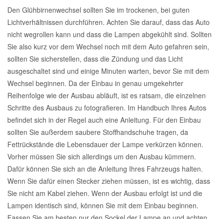
Den Glühbirnenwechsel sollten Sie im trockenen, bei guten
Reparatur-Zubehör
Schlüsselgehäuse
Daewoo Ersatzteile
Lichtverhältnissen durchführen. Achten Sie darauf, dass das Auto
Scheibenreinigung
nicht wegrollen kann und dass die Lampen abgekühlt sind. Sollten
Karosserie Werkzeug
Werkstattbedarf
Daihatsu Ersatzteile
Sie also kurz vor dem Wechsel noch mit dem Auto gefahren sein,
Zündanlage und Glühanlage
sollten Sie sicherstellen, dass die Zündung und das Licht
Winter-Autozubehör
ausgeschaltet sind und einige Minuten warten, bevor Sie mit dem
Dodge Ersatzteile
Wechsel beginnen. Da der Einbau in genau umgekehrter
Reihenfolge wie der Ausbau abläuft, ist es ratsam, die einzelnen
Honda Ersatzteile
Schritte des Ausbaus zu fotografieren. Im Handbuch Ihres Autos
befindet sich in der Regel auch eine Anleitung. Für den Einbau
Hyundai Ersatzteile
sollten Sie außerdem saubere Stoffhandschuhe tragen, da
Fettrückstände die Lebensdauer der Lampe verkürzen können.
Vorher müssen Sie sich allerdings um den Ausbau kümmern.
Jeep Ersatzteile
Dafür können Sie sich an die Anleitung Ihres Fahrzeugs halten.
Wenn Sie dafür einen Stecker ziehen müssen, ist es wichtig, dass
Kia Ersatzteile
Sie nicht am Kabel ziehen. Wenn der Ausbau erfolgt ist und die
Lampen identisch sind, können Sie mit dem Einbau beginnen.
Lancia Ersatzteile
Fassen Sie am besten nur den Sockel der Lampe an und achten