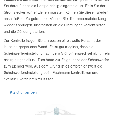
Sie darauf, dass die Lampe richtig eingerastet ist. Falls Sie den
Mazda Ersatzteile
Stromstecker vorher ziehen mussten, können Sie diesen wieder
anschließen. Zu guter Letzt können Sie die Lampenabdeckung
wieder anbringen, überprüfen ob die Dichtungen korrekt sitzen
Mercedes Ersatzteile
und die Zündung starten.
Zur Kontrolle fragen Sie am besten eine zweite Person oder
Mini Ersatzteile
leuchten gegen eine Wand. Es ist gut möglich, dass die
Scheinwerfereinstellung nach dem Glühbirnenwechsel nicht mehr
Mitsubishi Ersatzteile
richtig eingestellt ist. Dies hätte zur Folge, dass der Scheinwerfer
zum Blender wird. Aus dem Grund ist es empfehlenswert die
Nissan Ersatzteile
Scheinwerfereinstellung beim Fachmann kontrollieren und
eventuell korrigieren zu lassen.
Porsche Ersatzteile
Kfz Glühlampen
Seat Ersatzteile
Skoda Ersatzteile