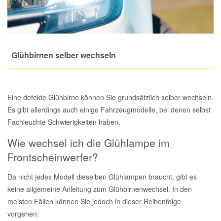
Total Motoröle
Druckluft Werkzeuge
Glühlampen
Montage
VW Ersatzteile
Heizung und Klimaanlage
Fahrwerk Werkzeuge
Kfz-Pflege
Reiniger
Abarth Ersatzteile
Kraftstoffsystem
Glühbirnen selber wechseln
Halterung Abgasstrang
Kofferraumwanne
Rostlöser
Kühlung
Alfa Romeo Ersatzteile
Lenkung
Handwerkzeuge
Ladetechnik für Elektroautos
Scheibenkleber
Eine defekte Glühbirne können Sie grundsätzlich selber wechseln.
Audi Ersatzteile
Es gibt allerdings auch einige Fahrzeugmodelle, bei denen selbst
Motor
Fachleuchte Schwierigkeiten haben.
Kfz Spezialwerkzeuge
Marderschutz
Schmiermittel
BMW Ersatzteile
Wie wechsel ich die Glühlampe im
Innenausstattung
Leitungsverbinder
Nachrüstwischer
Chevrolet Ersatzteile
Frontscheinwerfer?
Karosserieteile
Da nicht jedes Modell dieselben Glühlampen braucht, gibt es
Motortechnik Werkzeuge
Pannenhilfe
Chrysler Ersatzteile
keine allgemeine Anleitung zum Glühbirnenwechsel. In den
Räder und Reifen
meisten Fällen können Sie jedoch in dieser Reihenfolge
Prüf- und Messwerkzeuge
Reifen Zubehör
Cupra Ersatzteile
vorgehen:
Riementrieb