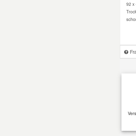
92 x
Troc
Smart Ersatzteile
scho
Suzuki Ersatzteile
Toyota Ersatzteile
Fr
Vauxhall Ersatzteile
Volvo Ersatzteile
Vers