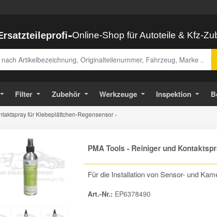
-
Ersatzteileprofi
Online-Shop für Autoteile & Kfz-Z
abe
Filter
Zubehör
Werkzeuge
Inspektion
B
ntaktspray für Klebeplättchen-Regensensor ›
PMA Tools - Reiniger und Kontaktsp
Für die Installation von Sensor- und Kam
Art.-Nr.:
EP6378490