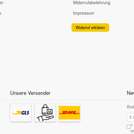
er
Widerrufsbelehrung
p
Impressum
Widerruf erklären
Unsere Versender
New
Blei
*
u