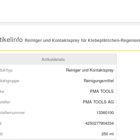
ikelinfo
Reiniger und Kontaktspray für Klebeplättchen-Regense
Artikeldetails
dukttyp
Reiniger und Kontaktspray
duktgruppe
Reinigungsmittel
ke
PMA TOOLS
teller
PMA TOOLS AG
stellernummer
13360100
N
4250277904334
lt
250 ml