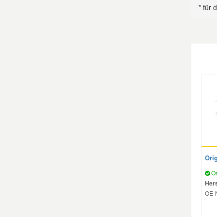
* für
Ori
Or
Hers
OE-