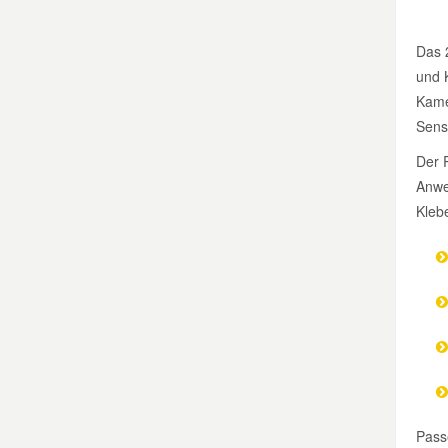
Mazda Ersatzteile
Das 2
und 
Mercedes Ersatzteile
Kamer
Senso
Mini Ersatzteile
Der R
Anwe
Kleb
Mitsubishi Ersatzteile
Nissan Ersatzteile
Porsche Ersatzteile
Seat Ersatzteile
Pass
Skoda Ersatzteile