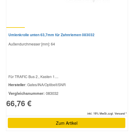
Umlenkrolle unten 63,7mm für Zahnriemen 083032
Außendurchmesser [mm]: 64
Für TRAFIC Bus 2., Kasten 1....
Hersteller
: Gates/INA/Optibelt/SNR
Vergleichsnummer:
083032
66,76 €
inkl. 19% MwSt.zzgl. Versand *
Zum Artikel