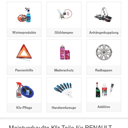
Winterprodukte
Glühlampen
Anhängerkupplung
Pannenhilfe
Maderschutz
Radkappen
Additive
Kfz-Pflege
Handwerkzeuge
Meistverkaufte Kfz-Teile für RENAULT