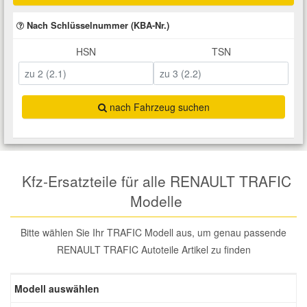
Total Motoröle
Druckluft Werkzeuge
Glühlampen
Montage
VW Ersatzteile
Heizung und Klimaanlage
Nach Schlüsselnummer (KBA-Nr.)
HSN
TSN
Fahrwerk Werkzeuge
Kfz-Pflege
Reiniger
Abarth Ersatzteile
Kraftstoffsystem
Halterung Abgasstrang
Kofferraumwanne
Rostlöser
Kühlung
Alfa Romeo Ersatzteile
nach Fahrzeug suchen
Lenkung
Handwerkzeuge
Ladetechnik für Elektroautos
Scheibenkleber
Audi Ersatzteile
Motor
Kfz Spezialwerkzeuge
Marderschutz
Schmiermittel
BMW Ersatzteile
Kfz-Ersatzteile für alle RENAULT TRAFIC
Modelle
Innenausstattung
Leitungsverbinder
Nachrüstwischer
Chevrolet Ersatzteile
Bitte wählen Sie Ihr TRAFIC Modell aus, um genau passende
Karosserieteile
Motortechnik Werkzeuge
Pannenhilfe
RENAULT TRAFIC Autoteile Artikel zu finden
Chrysler Ersatzteile
Räder und Reifen
Prüf- und Messwerkzeuge
Reifen Zubehör
Modell auswählen
Cupra Ersatzteile
Riementrieb