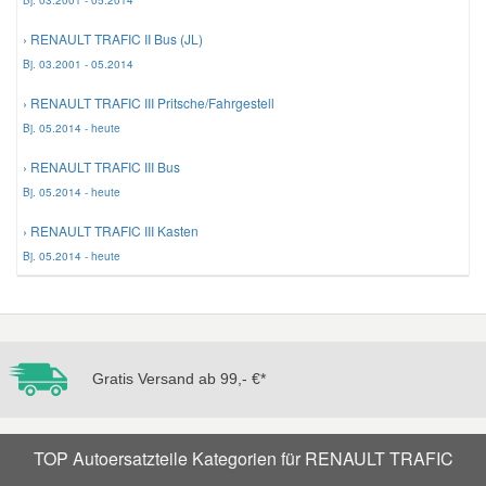
Bj. 03.2001 - 05.2014
› RENAULT TRAFIC II Bus (JL)
Mazda Ersatzteile
Bj. 03.2001 - 05.2014
› RENAULT TRAFIC III Pritsche/Fahrgestell
Mercedes Ersatzteile
Bj. 05.2014 - heute
› RENAULT TRAFIC III Bus
Mini Ersatzteile
Bj. 05.2014 - heute
› RENAULT TRAFIC III Kasten
Mitsubishi Ersatzteile
Bj. 05.2014 - heute
Nissan Ersatzteile
Porsche Ersatzteile
Gratis Versand ab 99,- €*
Seat Ersatzteile
TOP Autoersatzteile Kategorien für RENAULT TRAFIC
Skoda Ersatzteile