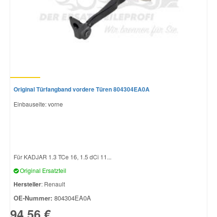
Original Türfangband vordere Türen 804304EA0A
Einbauseite: vorne
Für KADJAR 1.3 TCe 16, 1.5 dCi 11...
Original Ersatzteil
Hersteller
: Renault
OE-Nummer:
804304EA0A
94,56 €