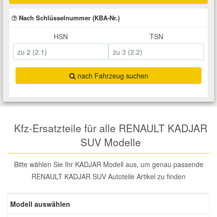
Total Motoröle
Druckluft Werkzeuge
Glühlampen
Montage
VW Ersatzteile
Heizung und Klimaanlage
Nach Schlüsselnummer (KBA-Nr.)
HSN
TSN
Fahrwerk Werkzeuge
Kfz-Pflege
Reiniger
Abarth Ersatzteile
Kraftstoffsystem
Halterung Abgasstrang
Kofferraumwanne
Rostlöser
Kühlung
Alfa Romeo Ersatzteile
nach Fahrzeug suchen
Lenkung
Handwerkzeuge
Ladetechnik für Elektroautos
Scheibenkleber
Audi Ersatzteile
Motor
Kfz Spezialwerkzeuge
Marderschutz
Schmiermittel
BMW Ersatzteile
Kfz-Ersatzteile für alle RENAULT KADJAR
SUV Modelle
Innenausstattung
Leitungsverbinder
Nachrüstwischer
Chevrolet Ersatzteile
Bitte wählen Sie Ihr KADJAR Modell aus, um genau passende
Karosserieteile
Motortechnik Werkzeuge
Pannenhilfe
RENAULT KADJAR SUV Autoteile Artikel zu finden
Chrysler Ersatzteile
Räder und Reifen
Prüf- und Messwerkzeuge
Reifen Zubehör
Modell auswählen
Cupra Ersatzteile
Riementrieb