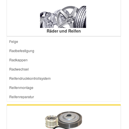
Räder und Reifen
Felge
Radbefestigung
Radkappen
Radwechsel
Reifendruckkontrollsystem
Reifenmontage
Reifenreparatur