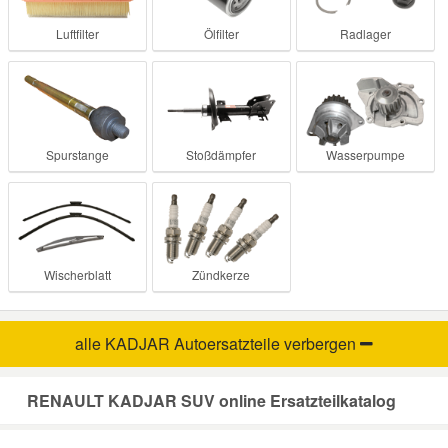
Luftfilter
Ölfilter
Radlager
Mazda Ersatzteile
Mercedes Ersatzteile
Spurstange
Stoßdämpfer
Wasserpumpe
Mini Ersatzteile
Mitsubishi Ersatzteile
Nissan Ersatzteile
Wischerblatt
Zündkerze
Porsche Ersatzteile
alle KADJAR Autoersatzteile
verbergen
Seat Ersatzteile
RENAULT KADJAR SUV online Ersatzteilkatalog
Skoda Ersatzteile