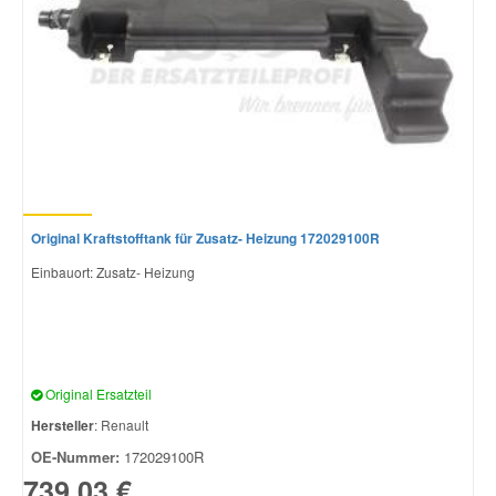
Smart Ersatzteile
Suzuki Ersatzteile
Toyota Ersatzteile
Original Kraftstofftank für Zusatz- Heizung 172029100R
Vauxhall Ersatzteile
Einbauort: Zusatz- Heizung
Volvo Ersatzteile
Original Ersatzteil
Hersteller
: Renault
OE-Nummer:
172029100R
739,03 €