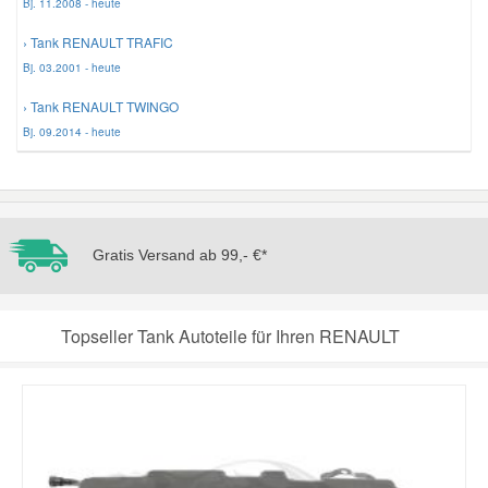
Bj. 11.2008 - heute
› Tank RENAULT TRAFIC
Mazda Ersatzteile
Bj. 03.2001 - heute
› Tank RENAULT TWINGO
Mercedes Ersatzteile
Bj. 09.2014 - heute
Mini Ersatzteile
Mitsubishi Ersatzteile
Gratis Versand ab 99,- €*
Nissan Ersatzteile
Topseller Tank Autoteile für Ihren RENAULT
Porsche Ersatzteile
Seat Ersatzteile
Skoda Ersatzteile