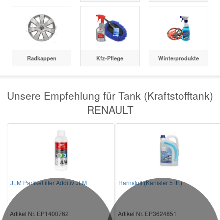
Radkappen
Kfz-Pflege
Winterprodukte
Unsere Empfehlung für Tank (Kraftstofftank)
RENAULT
JLM Partikelfilter Additiv JLM
Harnstoff (Kanister 5 ltr.)
Artikel Nr. EP1400762
Artikel Nr. EP3624851