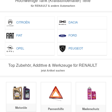
Hochwertige Tank (Kraftstoffbehälter) Teile
für RENAULT & andere Automarken
CITROËN
DACIA
FIAT
FORD
OPEL
PEUGEOT
Top Zubehör, Additive & Werkzeuge für RENAULT
jetzt Artikel suchen
Motoröle
Pannenhilfe
Maderschutz