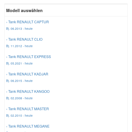
Reparatur-Zubehör
Schlüsselgehäuse
Modell auswählen
Daewoo Ersatzteile
Scheibenreinigung
› Tank RENAULT CAPTUR
Karosserie Werkzeug
Werkstattbedarf
Daihatsu Ersatzteile
Zündanlage und Glühanlage
Bj. 06.2013 - heute
› Tank RENAULT CLIO
Winter-Autozubehör
Dodge Ersatzteile
Bj. 11.2012 - heute
› Tank RENAULT EXPRESS
Honda Ersatzteile
Bj. 05.2021 - heute
› Tank RENAULT KADJAR
Hyundai Ersatzteile
Bj. 06.2015 - heute
› Tank RENAULT KANGOO
Jeep Ersatzteile
Bj. 02.2008 - heute
› Tank RENAULT MASTER
Kia Ersatzteile
Bj. 02.2010 - heute
› Tank RENAULT MEGANE
Lancia Ersatzteile