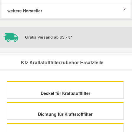
weitere Hersteller
Mazda Ersatzteile
Mercedes Ersatzteile
Gratis Versand ab 99,- €*
Mini Ersatzteile
Kfz Kraftstofffilterzubehör Ersatzteile
Mitsubishi Ersatzteile
Nissan Ersatzteile
Deckel für Kraftstofffilter
Porsche Ersatzteile
Seat Ersatzteile
Dichtung für Kraftstofffilter
Skoda Ersatzteile