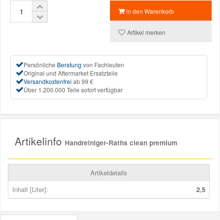
in den Warenkorb
Mazda Ersatzteile
Artikel merken
Mercedes Ersatzteile
Persönliche
Beratung
von Fachleuten
Original und Aftermarket Ersatzteile
Mini Ersatzteile
Versandkostenfrei
ab 99 €
Über 1.200.000 Teile sofort verfügbar
Mitsubishi Ersatzteile
Nissan Ersatzteile
Artikelinfo
Handreiniger-Raths clean premium
Porsche Ersatzteile
Artikeldetails
Seat Ersatzteile
Inhalt [Liter]:
2,5
Skoda Ersatzteile