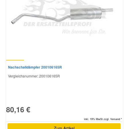
Nachschalldämpfer 200106165R
Vergleichsnummer:
200106165R
80,16 €
inkl. 19% MwSt.zzgl. Versand *
Zum Artikel