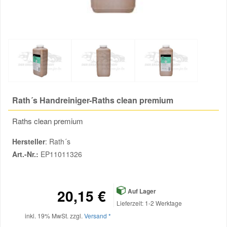
Werkstatt-Zubehör
Reparatur-Zubehör
Schlüsselgehäuse
Daewoo Ersatzteile
Scheibenreinigung
Werkzeuge
Karosserie Werkzeug
Werkstattbedarf
Daihatsu Ersatzteile
Winter-Autozubehör
Zündanlage und Glühanlage
Winter-Autozubehör
Dodge Ersatzteile
Rath´s Handreiniger-Raths clean premium
Honda Ersatzteile
Raths clean premium
Hyundai Ersatzteile
Hersteller
: Rath´s
Art.-Nr.:
EP11011326
Jeep Ersatzteile
20,15 €
Kia Ersatzteile
Auf Lager
Lieferzeit: 1-2 Werktage
inkl. 19% MwSt. zzgl.
Versand *
Lancia Ersatzteile