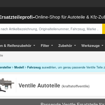
-
Ersatzteileprofi
Online-Shop für Autoteile & Kfz-Z
abe
en & Reifenzubehör
Filter
Zubehör
Werkzeuge
ile
ersteller
Modell
Fahrzeug
auswählen, um genau passende Ventile Teile 
Ventile Autoteile
(kraftstoffventile)
Passende Ventile Ersatzteile fü