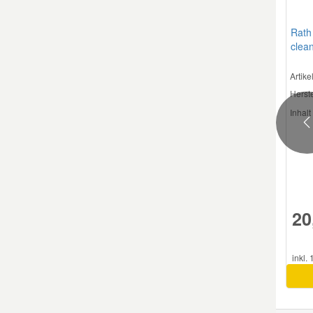
Mazda Ersatzteile
Rath
clea
Mercedes Ersatzteile
Artik
Herste
Mini Ersatzteile
Inhalt 
P
Mitsubishi Ersatzteile
Nissan Ersatzteile
20
Porsche Ersatzteile
inkl.
Seat Ersatzteile
Skoda Ersatzteile