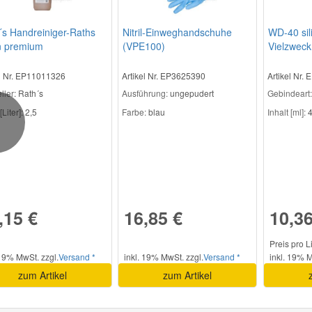
´s Handreiniger-Raths
Nitril-Einweghandschuhe
WD-40 sil
n premium
(VPE100)
Vielzweck
el Nr. EP11011326
Artikel Nr. EP3625390
Artikel Nr.
ller
: Rath´s
Ausführung:
ungepudert
Gebindeart:
[Liter]:
2,5
Farbe:
blau
Inhalt [ml]:
4
revious
,15 €
16,85 €
10,36
Preis pro L
 19% MwSt. zzgl.
Versand *
inkl. 19% MwSt. zzgl.
Versand *
inkl. 19% M
zum Artikel
zum Artikel