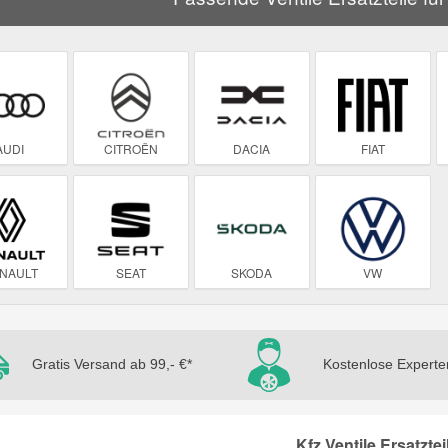
AUDI
CITROËN
DACIA
FIAT
NAULT
SEAT
SKODA
VW
Gratis Versand ab 99,- €*
Kostenlose Experte
Kfz Ventile Ersatztei