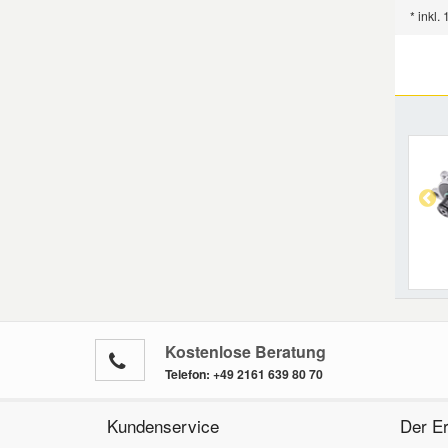
* inkl.
Smart Ersatzteile
Suzuki Ersatzteile
Toyota Ersatzteile
Vauxhall Ersatzteile
Volvo Ersatzteile
Kostenlose Beratung
Telefon:
+49 2161 639 80 70
Kundenservice
Der Er