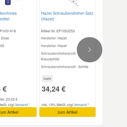
ikonfreies
Hazet Schraubendreher-Satz
mittel
(Hazet)
 EP1051418
Artikel Nr. EP1053253
Dose
Hersteller
: Hazet
00
Hersteller:
Hazet
Next
Schraubendreherprofil:
Kreuzschlitz
Schraubendreherprofil :
Schlitz
mehr
 €
34,24 €
iter: 23,02 €
wSt. zzgl.
Versand *
inkl. 19% MwSt. zzgl.
Versand *
zum Artikel
zum Artikel